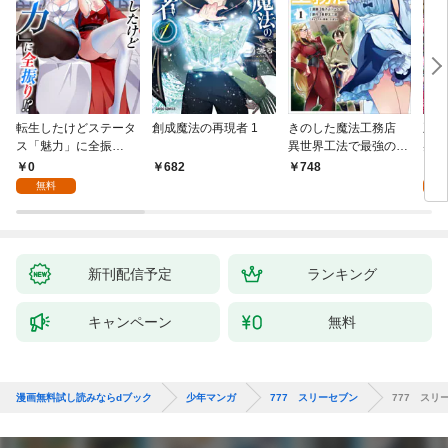
転生したけどステータ
創成魔法の再現者 1
きのした魔法工務店
王位
ス「魅力」に全振
異世界工法で最強の家
兆候
り！？(1)
づくりを（コミック）
入れ
0
0
682
748
１
る。
無料
新刊配信予定
ランキング
キャンペーン
無料
漫画無料試し読みならdブック
少年マンガ
777 スリーセブン
777 スリ