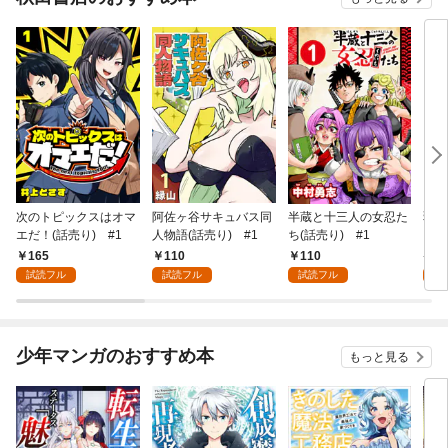
次のトピックスはオマ
阿佐ヶ谷サキュバス同
半蔵と十三人の女忍た
弱虫
エだ！(話売り) #1
人物語(話売り) #1
ち(話売り) #1
IKE
165
110
110
6
試読フル
試読フル
試読フル
試
少年マンガのおすすめ本
もっと見る