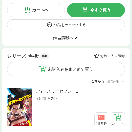
カートへ
今すぐ買う
作品をチェックする
作品情報へ
全4冊
シリーズ
お気に入り登録
完結
未購入巻をまとめて買う
1巻から
|
最新刊から
777 スリーセブン 1
528
264
1冊無料
カートへ