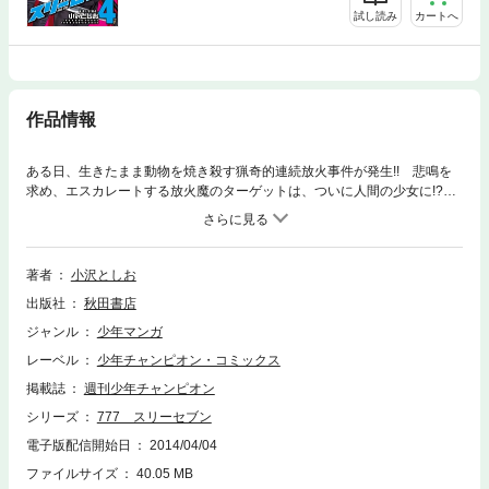
試し読み
カートへ
作品情報
ある日、生きたまま動物を焼き殺す猟奇的連続放火事件が発生!! 悲鳴を
求め、エスカレートする放火魔のターゲットは、ついに人間の少女に!?
極悪卑劣な放火魔に、怒れる優希が立ち向かう!!
著者
小沢としお
出版社
秋田書店
ジャンル
少年マンガ
レーベル
少年チャンピオン・コミックス
掲載誌
週刊少年チャンピオン
シリーズ
777 スリーセブン
電子版配信開始日
2014/04/04
ファイルサイズ
40.05 MB