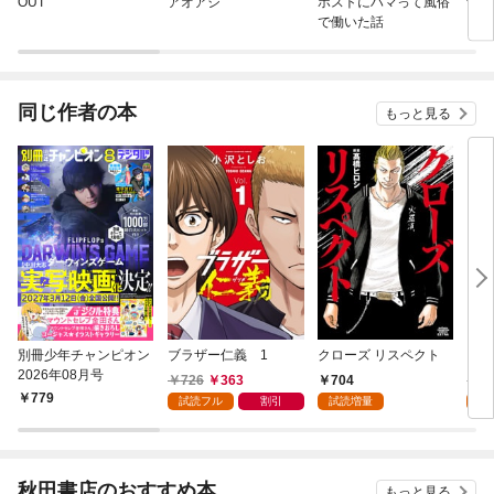
OUT
アオアシ
ホストにハマって風俗
ナン
で働いた話
同じ作者の本
もっと見る
別冊少年チャンピオン
ブラザー仁義 1
クローズ リスペクト
ダン
2026年08月号
726
363
704
5
779
試読フル
割引
試読増量
試
秋田書店のおすすめ本
もっと見る