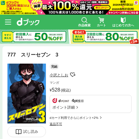
作品検索
カート
はじめての方へ
777 スリーセブン 3
完結
小沢としお
マンガ
528
(税込)
4
pt
獲得
ポイント詳細
dカード利用でさらにポイント+2%
返品不可
試し読み