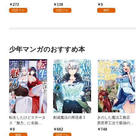
嫁として溺愛されてい
まへ 私のことなどお忘
272
138
0
ます【単話】（１）
れですか？～【単話】
試読フル
試読フル
無料
（１）
少年マンガのおすすめ本
転生したけどステータ
創成魔法の再現者 1
きのした魔法工務店
ス「魅力」に全振
異世界工法で最強の家
り！？(1)
づくりを（コミック）
0
682
748
１
無料
試読フル