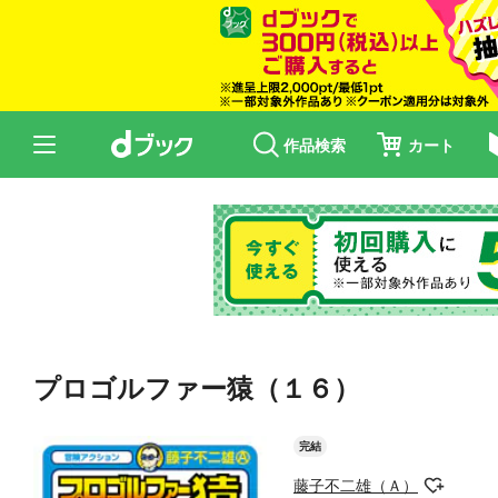
作品検索
カート
プロゴルファー猿（１６）
完結
藤子不二雄（Ａ）