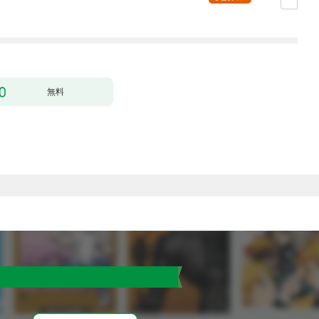
ィー目指します～【単
行本版】 1巻
無料