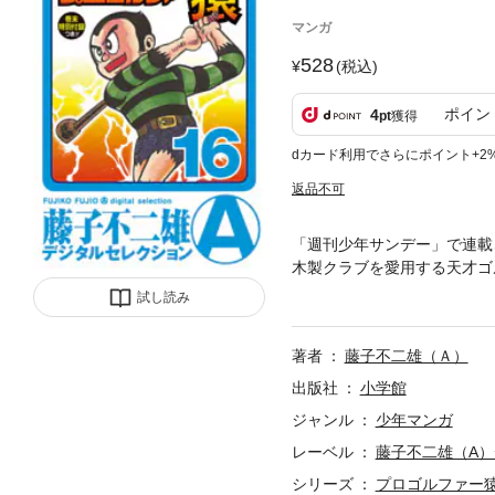
マンガ
528
(税込)
ポイン
4
pt
獲得
dカード利用でさらにポイント+2
返品不可
「週刊少年サンデー」で連載
木製クラブを愛用する天才ゴ
幕を開ける…！待望の第16
試し読み
著者
藤子不二雄（Ａ）
出版社
小学館
ジャンル
少年マンガ
レーベル
藤子不二雄（A
シリーズ
プロゴルファー