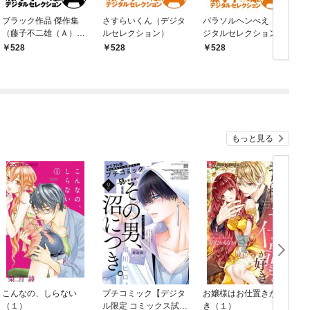
ブラック作品 傑作集
さすらいくん（デジタ
パラソルヘンべえ（デ
（藤子不二雄（Ａ）デ
ルセレクション）
ジタルセレクション）
ジタルセレクション）
（１）
528
528
528
もっと見る
こんなの、しらない
プチコミック【デジタ
お嬢様はお仕置きが好
（１）
ル限定 コミックス試し
き（１）