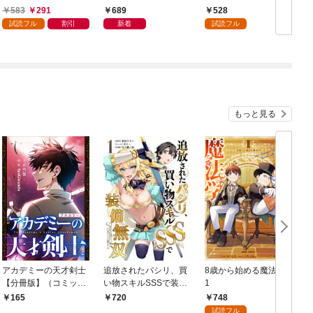
読み特典付き】 2026
583
291
689
528
年9月号（2026年8月7
試読フル
割引
新着
試読フル
日発売）
もっと見る
アカデミーの天才剣士
追放されたパシリ、買
8歳から始める魔法学
【分冊版】（コミッ
い物スキルSSSで装備
1
ク） １話【フルカラ
無双 ～買ったモノを
748
165
720
ー】
超強化して最強パーテ
試読フル