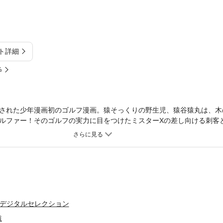
ト詳細
%
された少年漫画初のゴルフ漫画。猿そっくりの野生児、猿谷猿丸は、木
ルファー！そのゴルフの実力に目をつけたミスターXの差し向ける刺客
巻！！
）デジタルセレクション
猿