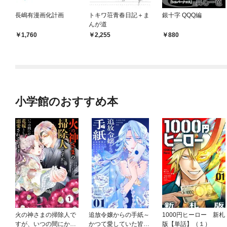
長嶋有漫画化計画
トキワ荘青春日記＋ま
銀十字 QQQ編
んが道
1,760
2,255
880
小学館のおすすめ本
火の神さまの掃除人で
追放令嬢からの手紙～
1000円ヒーロー 新札
すが、いつの間にか花
かつて愛していた皆さ
版【単話】（１）