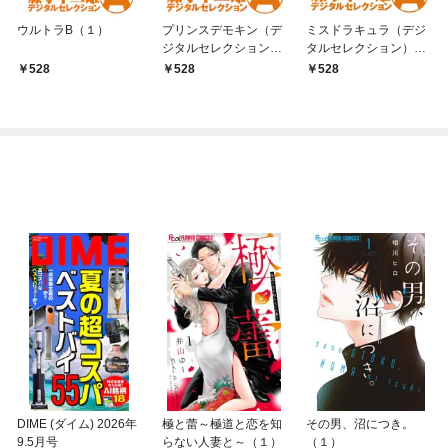
ウルトラB（１）
プリンスデモキン（デ
ミスドラキュラ（デジ
ジタルセレクション）
タルセレクション）
（１）
（１）
528
528
528
DIME (ダイム) 2026年
極と蕾～極道と恋を知
その男、沼につき。
9.5月号
らない人妻と～（１）
（１）