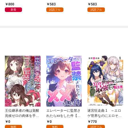
800
583
583
新着
試読フル
試読フル
王位継承者の俺は覚醒
エレベーターに監禁さ
迷宮狂走曲 1 ～エロ
兆候ゼロの肉体を手に
れたらxxをした件【全
ゲ世界なのにエロそっ
入れて自由を謳歌す
年齢版】(1)
ちのけでひたすら最強
0
0
770
る。1
を目指すモブ転生者～
無料
無料
試読フル