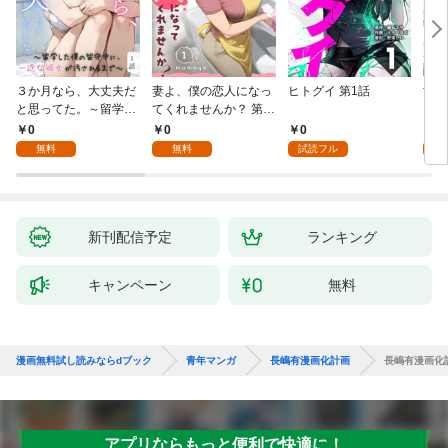
３か月なら、大丈夫だ
妻よ、僕の恋人になっ
ヒトグイ 第1話
世界
と思ってた。～留学し
てくれませんか？ 第1
レベ
た僕の留守中に、一途
話
0
0
0
0
な彼女が汚されるまで
無料
無料
試読フル
～ 1話
新刊配信予定
ランキング
キャンペーン
無料
漫画無料試し読みならdブック
青年マンガ
長嶋有漫画化計画
長嶋有漫画化
アプリならもっと便利で快適に！