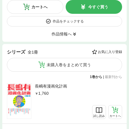
カートへ
今すぐ買う
作品をチェックする
作品情報へ
シリーズ
全1冊
お気に入り登録
未購入巻をまとめて買う
1巻から
|
最新刊から
長嶋有漫画化計画
1,760
試し読み
カートへ