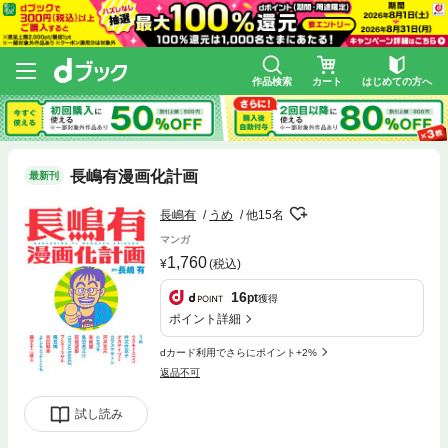
作品検索
カート
はじめての方へ
長嶋有漫画化計画
最新刊
長嶋有
うめ
他15名
マンガ
1,760
(税込)
16
pt
獲得
ポイント詳細
dカード利用でさらにポイント+2%
返品不可
試し読み