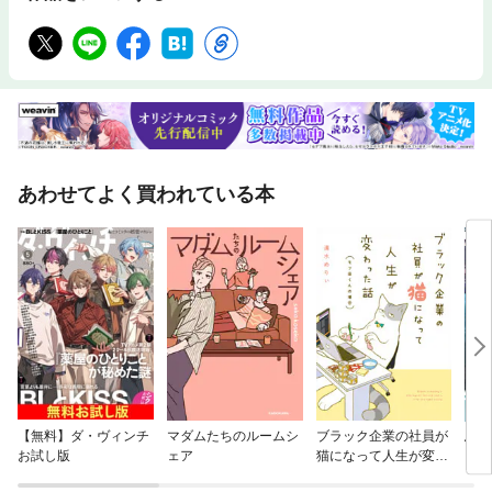
あわせてよく買われている本
【無料】ダ・ヴィンチ
マダムたちのルームシ
ブラック企業の社員が
鳥ジ
お試し版
ェア
猫になって人生が変わ
った話