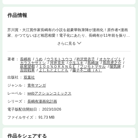
作品情報
芥川賞・大江賞作家長嶋有の小説を超豪華執筆陣が漫画化！原作者×漫画
家、かつてないほど相思相愛！電子化にあたり、長嶋有が11年前を振り返
り、そして11年後の現在を語る書き下ろし原稿「電子版あとがきと補遺」
を収録。【参加漫画家】うめ、ウラモトユウコ、衿沢世衣子、オカヤイヅ
ミ、カラスヤサトシ、河井克夫、小玉ユキ、島崎譲、島田虎之介、萩尾望
都、100%ORANGE、フジモトマサル、陽気婢、吉田戦車、よしもとよし
著者
長嶋有
うめ
ウラモトユウコ
衿沢世衣子
オカヤイヅミ
カラスヤサトシ
河井克夫
小玉ユキ
島崎譲
島田虎之介
ともに加え、藤子不二雄Aが表紙イラストを描きます。※2012年に光文社
萩尾望都
１００％ＯＲＡＮＧＥ
フジモトマサル
陽気婢
から発売された同書籍の電子版になります。
吉田戦車
よしもとよしとも
藤子不二雄（Ａ）
出版社
双葉社
ジャンル
青年マンガ
レーベル
webアクションコミックス
シリーズ
長嶋有漫画化計画
電子版配信開始日
2023/10/26
ファイルサイズ
91.73 MB
作品をシェアする