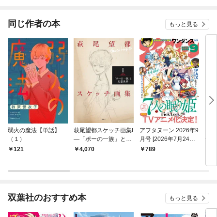
同じ作者の本
もっと見る
弱火の魔法【単話】
萩尾望都スケッチ画集I
アフタヌーン 2026年9
ウィ
（１）
—「ポーの一族」と幻
月号 [2026年7月24日
号［
想世界—
発売]
121
4,070
789
8
双葉社のおすすめ本
もっと見る