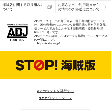
海賊版に関する取り組みに
お客さまのご利用端末から
ついて
の情報の外部送信について
ABJマークは、この電子書店・電子書籍配信サービス
が、著作権者からコンテンツ使用許諾を得た正規版配
信サービスであることを示す登録商標（登録番号 第
6091713号）です。
ABJマークの詳細、ABJマークを掲示しているサービス
の一覧はこちら
→
https://aebs.or.jp/
dアカウントを発行する
dアカウントログイン