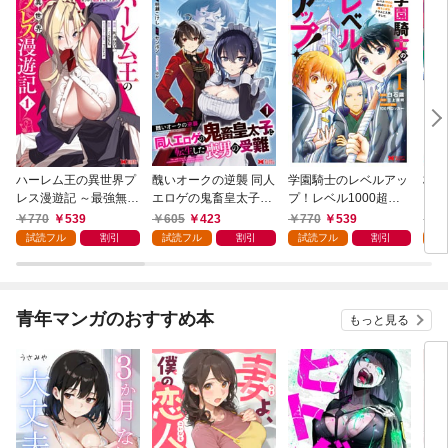
ハーレム王の異世界プ
醜いオークの逆襲 同人
学園騎士のレベルアッ
村人
レス漫遊記 ～最強無双
エロゲの鬼畜皇太子に
プ！レベル1000超え
ライ
のおじさんはあらゆる
転生した喪男の受難
の転生者、落ちこぼれ
770
539
605
423
770
539
7
種族を嫁にする～（コ
（コミック） 1
クラスに入学。そし
試読フル
割引
試読フル
割引
試読フル
割引
試
ミック） 1
て、（コミック） 1
青年マンガのおすすめ本
もっと見る