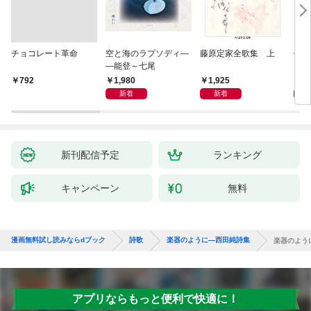
チョコレート革命
空と海のラプソディ―
藤原定家全歌集 上
俳句
―能登～七尾
1,980
1,925
6
￥792
新着
新着
新刊配信予定
ランキング
キャンペーン
無料
漫画無料試し読みならdブック
詩歌
楽器のように―西田純詩集
楽器のよう
アプリならもっと便利で快適に！