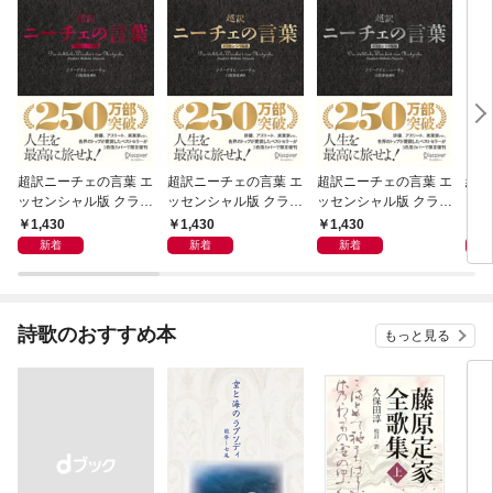
超訳ニーチェの言葉 エ
超訳ニーチェの言葉 エ
超訳ニーチェの言葉 エ
組織
ッセンシャル版 クラシ
ッセンシャル版 クラシ
ッセンシャル版 クラシ
る 
ックカバー赤箔
ックカバー金箔
ックカバー銀箔
1,430
1,430
1,430
1,
新着
新着
新着
詩歌のおすすめ本
もっと見る