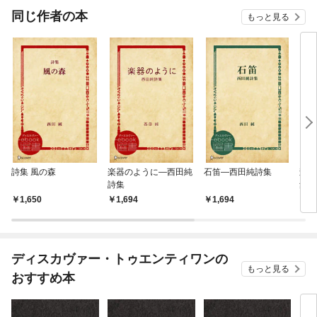
OMI
同じ作者の本
もっと見る
詩集 風の森
楽器のように―西田純
石笛―西田純詩集
森は
詩集
集 
ト)
1,650
1,694
1,694
1,
ディスカヴァー・トゥエンティワンの
もっと見る
おすすめ本