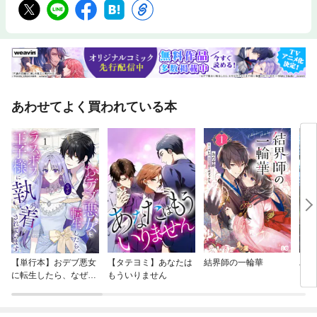
あわせてよく買われている本
【単行本】おデブ悪女
【タテヨミ】あなたは
結界師の一輪華
バッ
に転生したら、なぜか
もういりません
ロイ
ラスボス王子様に執着
今世
されています
りが
てく