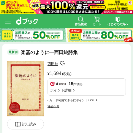
作品検索
カート
はじめての方へ
楽器のように―西田純詩集
最新刊
西田純
1,694
(税込)
15
pt
獲得
ポイント詳細
dカード利用でさらにポイント+2%
返品不可
試し読み