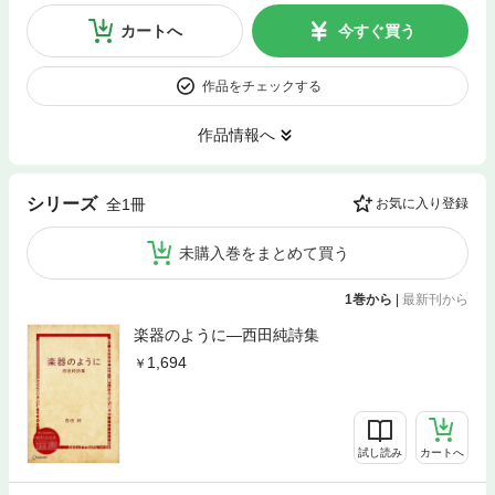
カートへ
今すぐ買う
作品をチェックする
作品情報へ
シリーズ
全1冊
お気に入り登録
未購入巻をまとめて買う
1巻から
|
最新刊から
楽器のように―西田純詩集
1,694
試し読み
カートへ