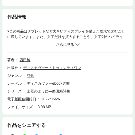
作品情報
※この商品はタブレットなど大きいディスプレイを備えた端末で読むこと
に適しています。また、文字だけを拡大することや、文字列のハイライ
ト、検索、辞書の参照、引用などの機能が使用できません。自然の中に立
っていると、自分の体が楽器のように鳴らされている。自分という楽器
を、自分のまわりのものたちとできるだけ大きく深く共鳴し合いながら、
歌わせたい。歌声が言葉となって降り注ぐ詩集。（※本書は1999/03/01に
著者
西田純
発売し、2022/5/26に電子化をいたしました）
出版社
ディスカヴァー・トゥエンティワン
ジャンル
詩歌
レーベル
ディスカヴァーebook選書
シリーズ
楽器のように―西田純詩集
電子版配信開始日
2022/05/26
ファイルサイズ
3.08 MB
作品をシェアする