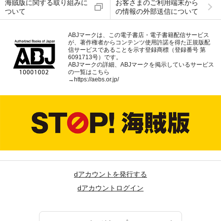
海賊版に関する取り組みに
お客さまのご利用端末から
ついて
の情報の外部送信について
ABJマークは、この電子書店・電子書籍配信サービス
が、著作権者からコンテンツ使用許諾を得た正規版配
信サービスであることを示す登録商標（登録番号 第
6091713号）です。
ABJマークの詳細、ABJマークを掲示しているサービス
の一覧はこちら
→
https://aebs.or.jp/
dアカウントを発行する
dアカウントログイン