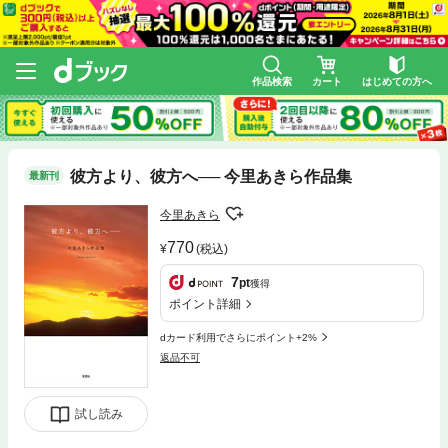
作品検索
カート
はじめての方へ
彼方より、彼方へ── 今里あきら作品集
最新刊
今里あきら
770
(税込)
7
pt
獲得
ポイント詳細
dカード利用でさらにポイント+2%
返品不可
試し読み