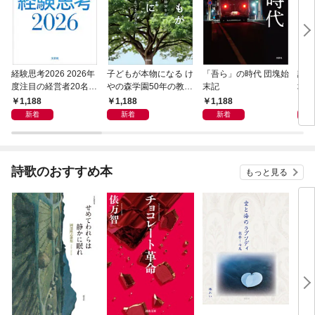
経験思考2026 2026年
子どもが本物になる け
「吾ら」の時代 団塊始
読め
度注目の経営者20名の
やの森学園50年の教育
末記
地獄
経験知が拓く、ニッポ
から見えてきたもの
クリ
1,188
1,188
1,188
1,
ンの近未来
新着
新着
新着
詩歌のおすすめ本
もっと見る