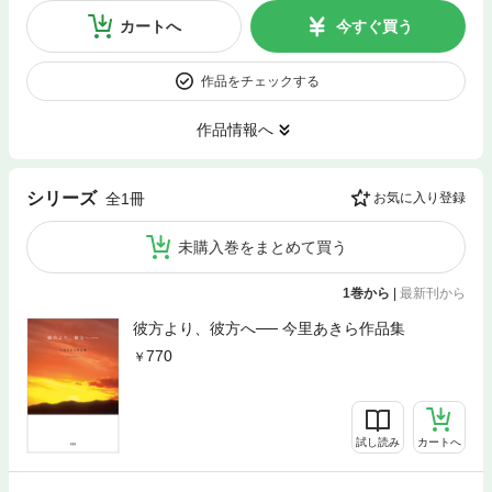
カートへ
今すぐ買う
作品をチェックする
作品情報へ
シリーズ
全1冊
お気に入り登録
未購入巻をまとめて買う
1巻から
|
最新刊から
彼方より、彼方へ── 今里あきら作品集
770
試し読み
カートへ