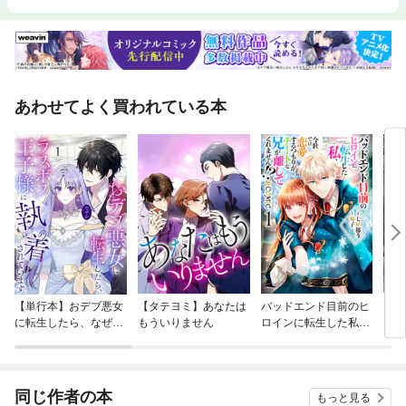
あわせてよく買われている本
【単行本】おデブ悪女
【タテヨミ】あなたは
バッドエンド目前のヒ
【タ
に転生したら、なぜか
もういりません
ロインに転生した私、
リ〜
ラスボス王子様に執着
今世では恋愛するつも
されています
りがチートな兄が離し
てくれません！？@C
OMIC
同じ作者の本
もっと見る