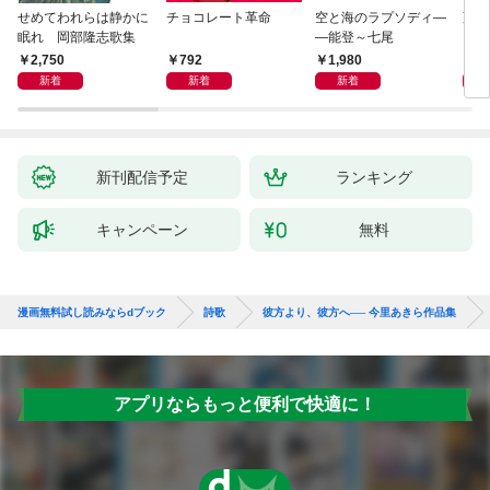
せめてわれらは静かに
チョコレート革命
空と海のラプソディ―
藤原
眠れ 岡部隆志歌集
―能登～七尾
2,750
792
1,980
1,
新着
新着
新着
新刊配信予定
ランキング
キャンペーン
無料
漫画無料試し読みならdブック
詩歌
彼方より、彼方へ── 今里あきら作品集
アプリならもっと便利で快適に！