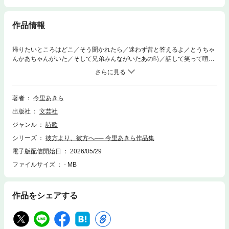
作品情報
帰りたいところはどこ／そう聞かれたら／迷わず昔と答えるよ／とうちゃ
んかあちゃんがいた／そして兄弟みんながいたあの時／話して笑って喧嘩
して／そんな毎日が当たり前のようにあったね（本文「静かな昔」より）
両親との暮らしを思い、愛を追い求めた日々を回想する、41篇の詩と2篇
のエッセイ。──だれにも止めることのできない時の流れをここに残そう─
─。
著者
今里あきら
出版社
文芸社
ジャンル
詩歌
シリーズ
彼方より、彼方へ── 今里あきら作品集
電子版配信開始日
2026/05/29
ファイルサイズ
- MB
作品をシェアする