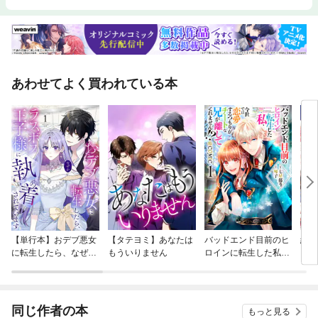
意義に基づいて生きる勇気が湧いてきます。・具体的で実践的な指針：
「自分はどうしたいのか？」という自問自答を整理し、後悔しない生き方
への転換点を明確にできます。・セルフコーチングの技術： 賢者の問い
と、実際のアプローチを学ぶことで、自分自身を導く一生モノのスキルが
手に入ります。本書を読み終えたとき、あなたはあなたの人生を「価値あ
るもの」として再認識し、やりがいを持って毎日を送り始めているはずで
あわせてよく買われている本
す。
【単行本】おデブ悪女
【タテヨミ】あなたは
バッドエンド目前のヒ
結界
に転生したら、なぜか
もういりません
ロインに転生した私、
ラスボス王子様に執着
今世では恋愛するつも
されています
りがチートな兄が離し
てくれません！？@C
OMIC
同じ作者の本
もっと見る