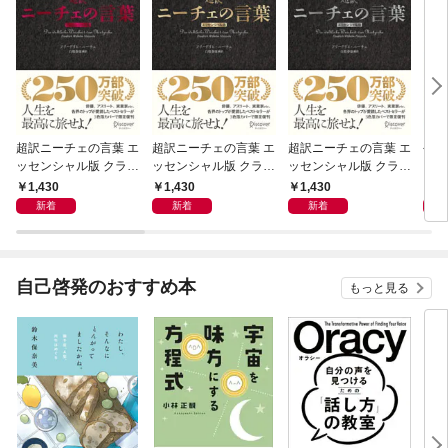
超訳ニーチェの言葉 エ
超訳ニーチェの言葉 エ
超訳ニーチェの言葉 エ
令和
ッセンシャル版 クラシ
ッセンシャル版 クラシ
ッセンシャル版 クラシ
ックカバー赤箔
ックカバー金箔
ックカバー銀箔
1,430
1,430
1,430
1,
新着
新着
新着
自己啓発のおすすめ本
もっと見る