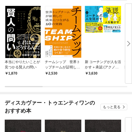
本当にやりたいことが
チームシップ 世界ト
新 コーチングが人を活
すべ
見つかる賢人の問い
ップチームが証明した
かす＋承認 (アクノレ
問」
成果につながる10の実
ッジ) が人を動かす【2
思考
1,870
2,530
3,630
1,
践
冊合本版】
ディスカヴァー・トゥエンティワンの
もっと見る
おすすめ本