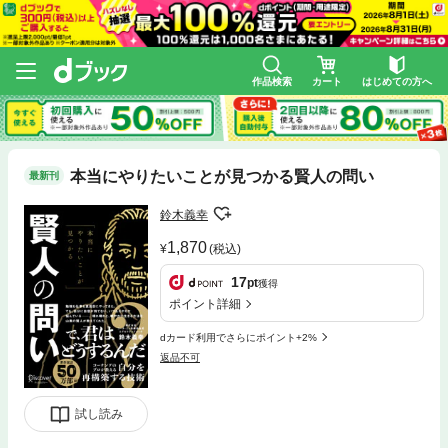
作品検索
カート
はじめての方へ
本当にやりたいことが見つかる賢人の問い
最新刊
鈴木義幸
1,870
(税込)
17
pt
獲得
ポイント詳細
dカード利用でさらにポイント+2%
返品不可
試し読み