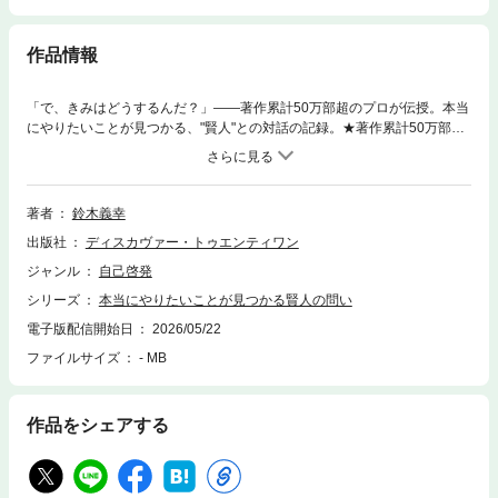
作品情報
「で、きみはどうするんだ？」――著作累計50万部超のプロが伝授。本当
にやりたいことが見つかる、"賢人"との対話の記録。★著作累計50万部突
破★★エグゼクティブコーチングの第一人者が教える★★本当にやりたい
ことが見つかり、迷わない「問い」の魔法★仕事やプライベートに大きな
不満があるわけではないが、ふとした瞬間に、こんな声が聞こえる。「そ
れは、本当に、自分のやりたいことか？」「ほかにも選択肢があったんじ
著者
鈴木義幸
ゃないか？」と。真面目に、正しく、深刻に悩んできたあなたへ。本書の
出版社
ディスカヴァー・トゥエンティワン
著者・鈴木義幸氏は、200人を超える経営者のエグゼクティブ・コーチン
グを手がけてきた、株式会社コーチ・エィの取締役会長。本書は、山奥の
ジャンル
自己啓発
賢者が疲れ果てた若者に「問い」を通じて自発的な気づきを促す物語形式
シリーズ
本当にやりたいことが見つかる賢人の問い
（寓話）です。シンプルな問いを通じて、「やりたいことは探すものでは
なく、つくるもの」という思考の転換を提示します。専門家の裏付けに裏
電子版配信開始日
2026/05/22
打ちされたコーチング技術により、読んだ翌日から自分の人生を主体的に
ファイルサイズ
- MB
動かせるようになる、極めて実践的な一冊です。【こんな方におすす
め】・20代～40代のビジネスパーソン： 日々の仕事や生活に追われ、自
分を見失いそうになっている方・「自分探し」に疲れを感じている方： 外
作品をシェアする
部に答えを求めるのではなく、自ら人生を「構築」するアプローチを知り
たい方・部下やチームの育成に悩むリーダー： 相手の主体性を引き出す
「問い」の本質を、物語を通じて学びたい方【本書で得られること】・他
人の期待からの解放： 「正しくあらねば」という呪縛を解き、自分の存在