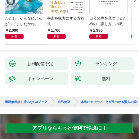
わたし、そんなにとん
宇宙を味方にする方程
自分の声を見つけるた
基地
がってましたかね。
式
めの「話し方」の教
るた
獅子座、Ａ型、丙午は
室 Ｏｒａｃｙ（オラ
2,090
1,760
1,980
2,
めぐる
シー）
新着
新着
新着
新刊配信予定
ランキング
キャンペーン
無料
漫画無料試し読みならdブック
自己啓発
本当にやりたいことが見つかる賢人の問
アプリならもっと便利で快適に！