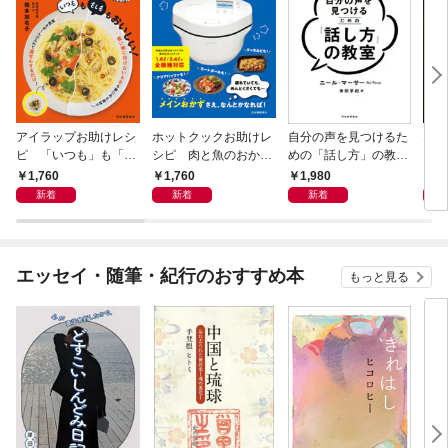
アイラップお助けレシ
ホットクックお助けレ
自分の声を見つけるた
なる
ピ 「いつも」も「も
シピ 肉と魚のおか
めの「話し方」の教
しも」もおいしい！
ず 少ない材料＆調味
室 Ｏｒａｃｙ（オラ
1,760
1,760
1,980
1,
料で、あとはスイッチ
シー）
新着
新着
新着
ポン！
エッセイ・随筆・紀行のおすすめ本
もっと見る