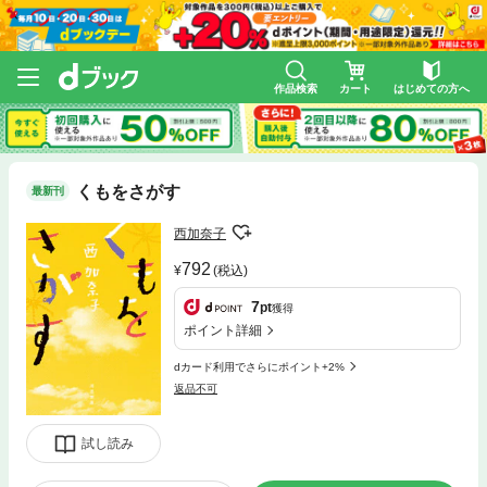
作品検索
カート
はじめての方へ
くもをさがす
最新刊
西加奈子
792
(税込)
7
pt
獲得
ポイント詳細
dカード利用でさらにポイント+2%
返品不可
試し読み