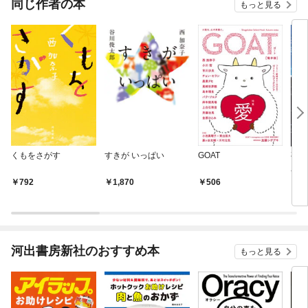
同じ作者の本
もっと見る
くもをさがす
すきが いっぱい
GOAT
夜が
庫）
792
1,870
506
9
河出書房新社のおすすめ本
もっと見る