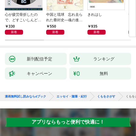
心が疲労骨折したの
中国と琉球 忘れ去ら
きれはし
母が
で、どすこいしんどみ
れた冊封史―魂の進化
日記
―
330
550
935
1,
新着
新着
新着
新刊配信予定
ランキング
キャンペーン
無料
漫画無料試し読みならdブック
エッセイ・随筆・紀行
くもをさがす
くもを
アプリならもっと便利で快適に！