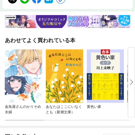
あわせてよく買われている本
金魚屋さんのかりそめ
あなたはここにいなく
黄色い家
軍神
夫婦
とも（新潮文庫）