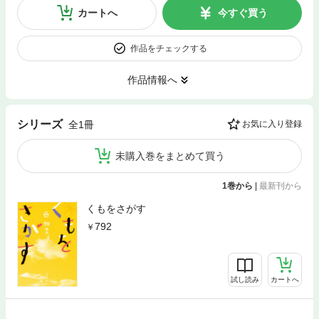
カートへ
今すぐ買う
作品をチェックする
作品情報へ
シリーズ
全1冊
お気に入り登録
未購入巻をまとめて買う
1巻から
|
最新刊から
くもをさがす
792
試し読み
カートへ