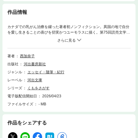
作品情報
カナダでの乳がん治療を綴った著者初ノンフィクション。異国の地で自分
を愛し生きることの喜びを切実かつユーモラスに描く。第75回読売文学
賞、書店員が選ぶノンフィクション大賞オールタイムベスト受賞
著者
西加奈子
出版社
河出書房新社
ジャンル
エッセイ・随筆・紀行
レーベル
河出文庫
シリーズ
くもをさがす
電子版配信開始日
2026/04/23
ファイルサイズ
- MB
作品をシェアする