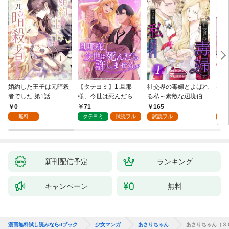
婚約した王子は元暗殺
【タテヨミ】1.旦那
社交界の毒婦とよばれ
視線
者でした 第1話
様、今世は死んだら許
る私～素敵な辺境伯令
る 1
しません
息に腕を折られたの
0
71
165
1
で、責任とってもらい
無料
タテヨミ
試読フル
試読フル
試
ます～［ばら売り］
第1話
新刊配信予定
ランキング
キャンペーン
無料
漫画無料試し読みならdブック
少女マンガ
あさりちゃん
あさりちゃん（３