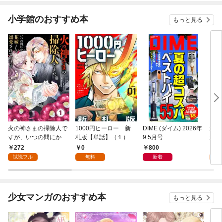
小学館のおすすめ本
もっと見る
火の神さまの掃除人で
1000円ヒーロー 新
DIME (ダイム) 2026年
追放
すが、いつの間にか花
札版【単話】（１）
9.5月号
かつ
嫁として溺愛されてい
まへ
272
0
800
1
ます【単話】（１）
れで
試読フル
無料
新着
試
（１
少女マンガのおすすめ本
もっと見る