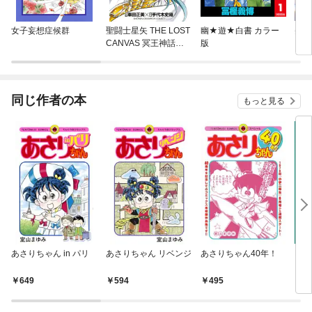
女子妄想症候群
聖闘士星矢 THE LOST
幽★遊★白書 カラー
美少
CANVAS 冥王神話外
版
ーン
伝
同じ作者の本
もっと見る
あさりちゃん in パリ
あさりちゃん リベンジ
あさりちゃん40年！
Mr
649
594
495
7