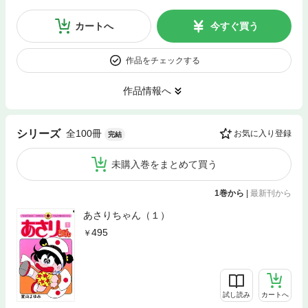
カートへ
今すぐ買う
作品をチェックする
作品情報へ
全100冊
シリーズ
お気に入り登録
完結
未購入巻をまとめて買う
1巻から
|
最新刊から
あさりちゃん（１）
495
試し読み
カートへ