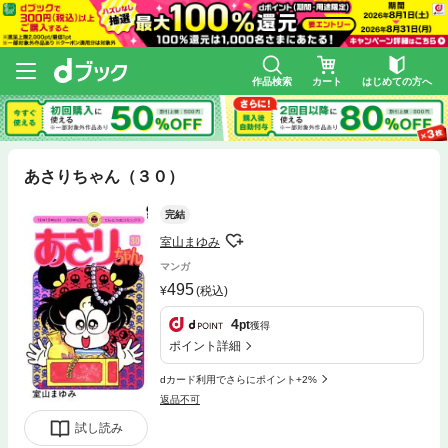
作品検索
カート
はじめての方へ
あさりちゃん（３０）
完結
室山まゆみ
マンガ
495
(税込)
4
pt
獲得
ポイント詳細
dカード利用でさらにポイント+2%
返品不可
試し読み