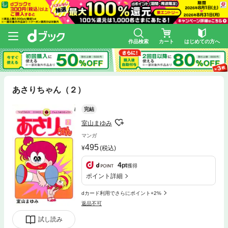
作品検索
カート
はじめての方へ
あさりちゃん（２）
完結
室山まゆみ
マンガ
495
(税込)
4
pt
獲得
ポイント詳細
dカード利用でさらにポイント+2%
返品不可
試し読み