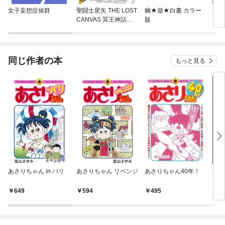
女子妄想症候群
聖闘士星矢 THE LOST
幽★遊★白書 カラー
美少
CANVAS 冥王神話外
版
ーン
伝
同じ作者の本
もっと見る
あさりちゃん in パリ
あさりちゃん リベンジ
あさりちゃん40年！
Mr
649
594
495
7