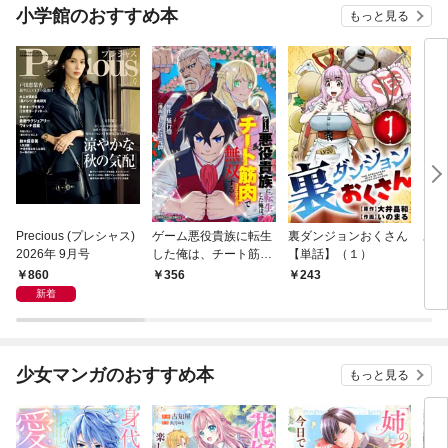
小学館のおすすめ本
もっと見る
Precious (プレシャス)
ゲーム悪役貴族に転生
裏ダンジョンおくさん
あや
2026年 9月号
した俺は、チート筋肉
【単話】（１）
し夫
で無双する【単話】
倉で
860
356
243
1
（１）
る～
新着
少女マンガのおすすめ本
もっと見る