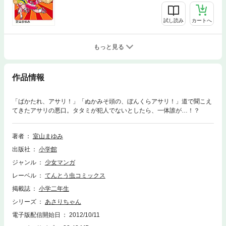
試し読み
カートへ
もっと見る
作品情報
「ばかたれ、アサリ！」「ぬかみそ頭の、ぼんくらアサリ！」道で聞こえ
てきたアサリの悪口。タタミが犯人でないとしたら、一体誰が…！？
著者
室山まゆみ
出版社
小学館
ジャンル
少女マンガ
レーベル
てんとう虫コミックス
掲載誌
小学二年生
シリーズ
あさりちゃん
電子版配信開始日
2012/10/11