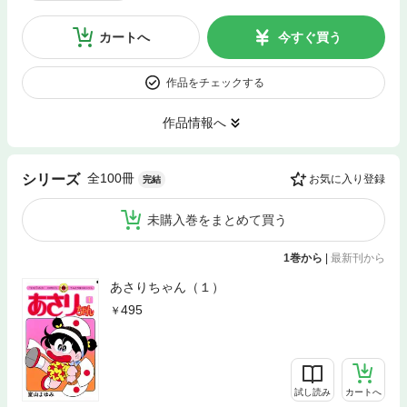
カートへ
今すぐ買う
作品をチェックする
作品情報へ
全100冊
シリーズ
お気に入り登録
完結
未購入巻をまとめて買う
1巻から
|
最新刊から
あさりちゃん（１）
495
試し読み
カートへ