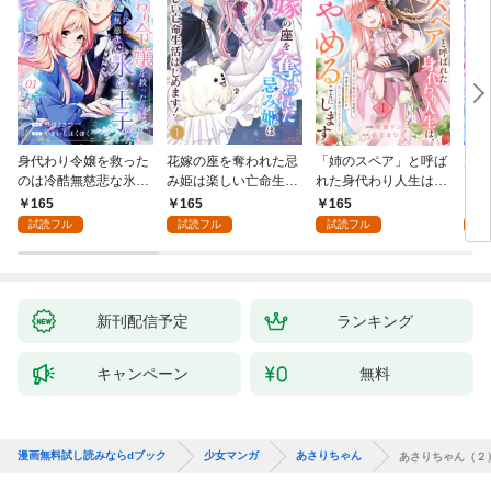
身代わり令嬢を救った
花嫁の座を奪われた忌
「姉のスペア」と呼ば
大好
のは冷酷無慈悲な氷の
み姫は楽しい亡命生活
れた身代わり人生は、
うお
王子の愛でした１
はじめます！１
今日でやめることにし
１
165
165
165
1
ます～辺境で自由を満
試読フル
試読フル
試読フル
試
喫中なので、今さら真
の聖女と言われても知
りません！～１
新刊配信予定
ランキング
キャンペーン
無料
漫画無料試し読みならdブック
少女マンガ
あさりちゃん
あさりちゃん（２