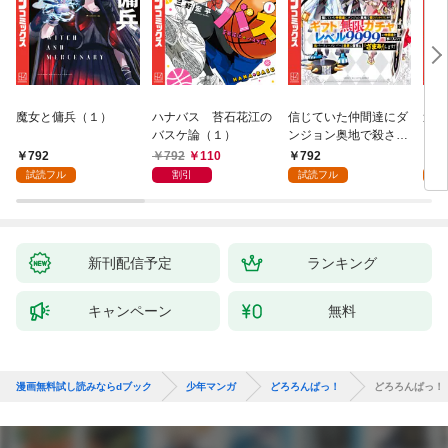
魔女と傭兵（１）
ハナバス 苔石花江の
信じていた仲間達にダ
追放
バスケ論（１）
ンジョン奥地で殺され
『自
かけたがギフト『無限
領地
792
792
110
792
7
ガチャ』でレベル９９
強の
試読フル
割引
試読フル
試
９９の仲間達を手に入
～最
れて元パーティーメン
で始
バーと世界に復讐＆
拓ス
『ざまぁ！』します！
（１
（１）
新刊配信予定
ランキング
キャンペーン
無料
漫画無料試し読みならdブック
少年マンガ
どろろんぱっ！
どろろんぱっ！