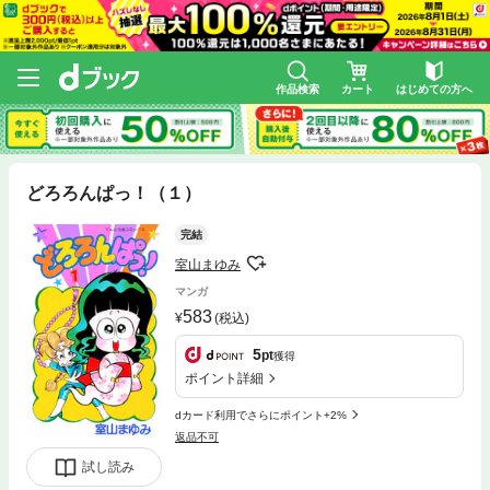
作品検索
カート
はじめての方へ
どろろんぱっ！（１）
完結
室山まゆみ
マンガ
583
(税込)
5
pt
獲得
ポイント詳細
dカード利用でさらにポイント+2%
返品不可
試し読み