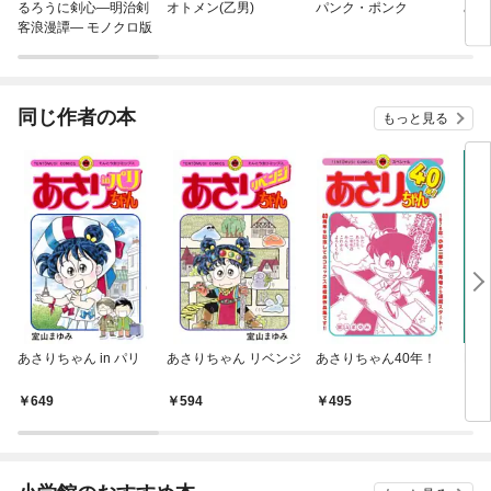
るろうに剣心—明治剣
オトメン(乙男)
パンク・ポンク
みど
客浪漫譚— モノクロ版
同じ作者の本
もっと見る
あさりちゃん in パリ
あさりちゃん リベンジ
あさりちゃん40年！
Mr
649
594
495
7