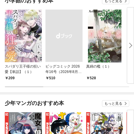
小学館のおすすめ本
もっと見る
スパダリ王子様の狂い
ビッグコミック 2026
真綿の檻（１）
こん
愛【単話】（１）
年16号（2026年8月7
（１
日発売）
209
￥510
528
5
少年マンガのおすすめ本
もっと見る