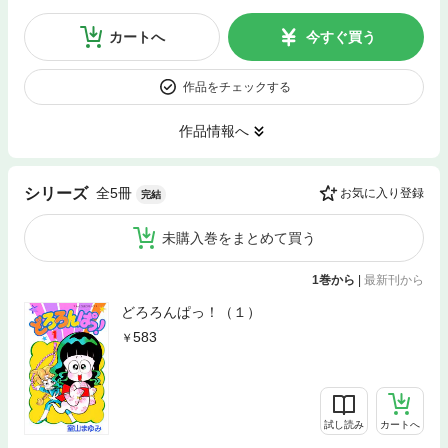
カートへ
今すぐ買う
作品をチェックする
作品情報へ
全5冊
シリーズ
お気に入り登録
完結
未購入巻をまとめて買う
1巻から
|
最新刊から
どろろんぱっ！（１）
583
試し読み
カートへ