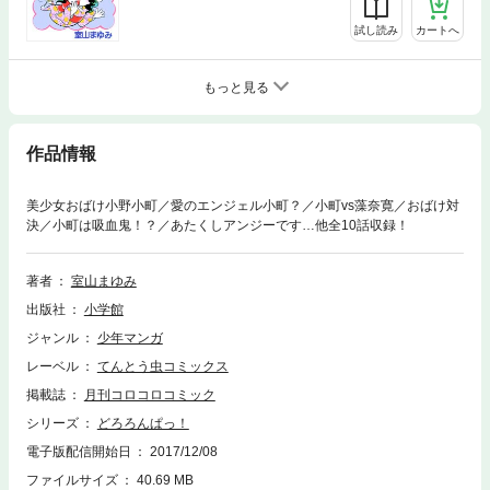
試し読み
カートへ
もっと見る
作品情報
美少女おばけ小野小町／愛のエンジェル小町？／小町vs藻奈寛／おばけ対
決／小町は吸血鬼！？／あたくしアンジーです…他全10話収録！
著者
室山まゆみ
出版社
小学館
ジャンル
少年マンガ
レーベル
てんとう虫コミックス
掲載誌
月刊コロコロコミック
シリーズ
どろろんぱっ！
電子版配信開始日
2017/12/08
ファイルサイズ
40.69 MB