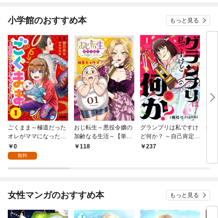
小学館のおすすめ本
もっと見る
ごくまま～極道だった
おじ転生～悪役令嬢の
グランプリは私ですけ
後宮
オレがママになった話
加齢なる生活～【単
ど何か？ ～自己肯定モ
は謎
～【単話】（１）
話】（１）
ンスターのミスコン無
（１
0
118
237
2
双～【単話】（１）
無料
女性マンガのおすすめ本
もっと見る