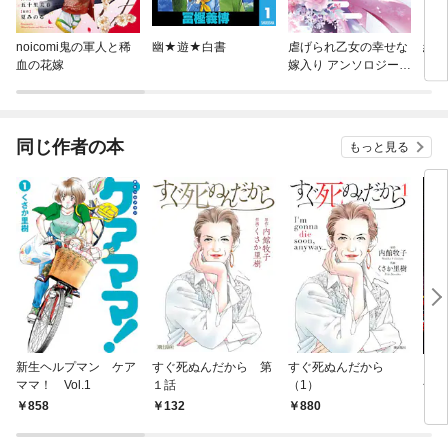
noicomi鬼の軍人と稀
幽★遊★白書
虐げられ乙女の幸せな
結婚
血の花嫁
嫁入り アンソロジーコ
る前
ミック
同じ作者の本
もっと見る
新生ヘルプマン ケア
すぐ死ぬんだから 第
すぐ死ぬんだから
イブ
ママ！ Vol.1
１話
（1）
号 [
売]
858
132
880
4