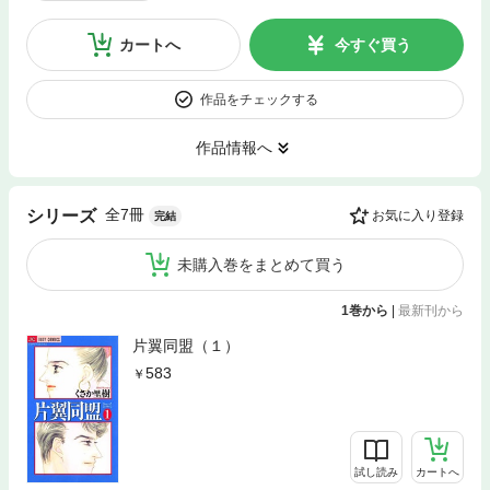
カートへ
今すぐ買う
作品をチェックする
作品情報へ
全7冊
シリーズ
お気に入り登録
完結
未購入巻をまとめて買う
1巻から
|
最新刊から
片翼同盟（１）
583
試し読み
カートへ