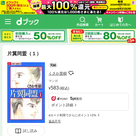
作品検索
カート
はじめての方へ
片翼同盟（１）
完結
くさか里樹
マンガ
583
(税込)
5
pt
獲得
ポイント詳細
dカード利用でさらにポイント+2%
返品不可
試し読み