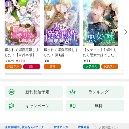
騙されて溺愛再婚しま
騙されて溺愛再婚しま
【タテヨミ】1.転生し
【タ
した！【単行本版】 1
した！ 第1話
たら悪女の妹でした
の私
巻
825
110
0
71
7
試読フル
割引
無料
タテヨミ
試読フル
タ
新刊配信予定
ランキング
キャンペーン
無料
漫画無料試し読みならdブック
女性マンガ
片翼同盟
片翼同盟（１）