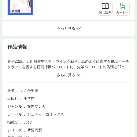
試し読み
カートへ
もっと見る
作品情報
爽子22歳、近距離航空会社・ウイング勤務。鳥のように青空を飛ぶビーチ
クラフトを愛する軽飛行機パイロットだ。先輩パイロットの為朝と37の年
齢差をのりこえ結婚したが、新婚3日目、為朝は事故で逝ってしまう。悲
しみを胸に秘めて、ただいま健気な空飛ぶ未亡人！同居人は7つ年上の義
理の息子・大太郎。ちょっと危険な2人の関係。空を愛する男と女の、地
上の恋の物語！！
著者
くさか里樹
出版社
小学館
ジャンル
女性マンガ
レーベル
ジュディーコミックス
掲載誌
Judy
シリーズ
片翼同盟