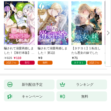
騙されて溺愛再婚しま
騙されて溺愛再婚しま
【タテヨミ】1.転生し
【タ
した！【単行本版】 1
した！ 第1話
たら悪女の妹でした
の私
巻
825
110
0
71
7
試読フル
割引
無料
タテヨミ
試読フル
タ
新刊配信予定
ランキング
キャンペーン
無料