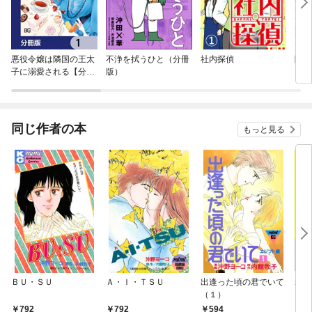
悪役令嬢は隣国の王太
不浄を拭うひと（分冊
社内探偵
隠密
子に溺愛される【分冊
版）
ンネ
版】
同じ作者の本
もっと見る
ＢＵ・ＳＵ
Ａ・Ｉ・ＴＳＵ
出逢った頃の君でいて
老害
（１）
792
792
594
9