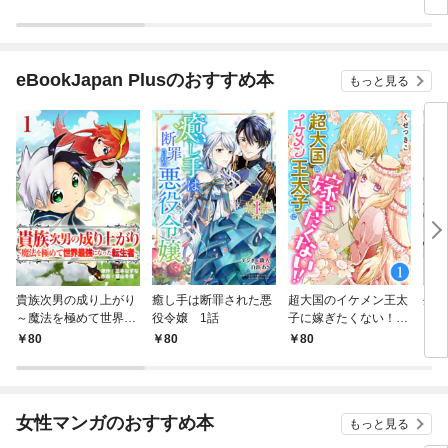
eBookJapan Plusのおすすめ本
もっと見る
貴族次男の成り上がり
癒し手は断罪された悪
超大国のイケメン王太
生産
～魔法を極めて世界最
役令嬢 1話
子に嫁ぎたくない！！
して
強になった転生者～
1話
も作
80
80
80
8
1話
パー
いま
女性マンガのおすすめ本
もっと見る