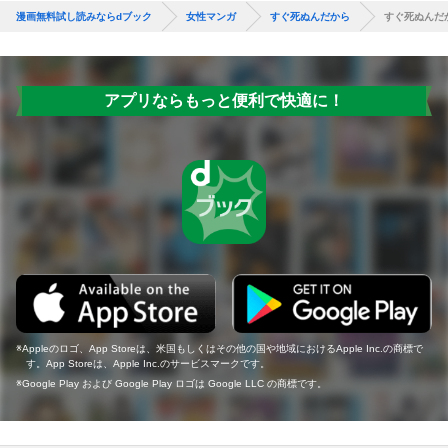
漫画無料試し読みならdブック
女性マンガ
すぐ死ぬんだから
すぐ死ぬんだ
アプリならもっと便利で快適に！
Appleのロゴ、App Storeは、米国もしくはその他の国や地域におけるApple Inc.の商標で
す。App Storeは、Apple Inc.のサービスマークです。
Google Play および Google Play ロゴは Google LLC の商標です。