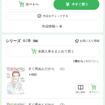
カートへ
今すぐ買う
作品をチェックする
作品情報へ
全2冊
シリーズ
お気に入り登録
完結
未購入巻をまとめて買う
1巻から
|
最新刊から
すぐ死ぬんだから （1）
880
試し読み
カートへ
すぐ死ぬんだから （2）