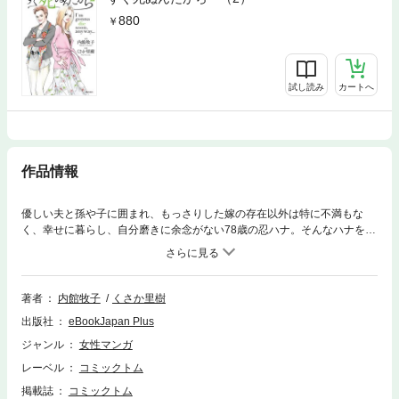
880
試し読み
カートへ
作品情報
優しい夫と孫や子に囲まれ、もっさりした嫁の存在以外は特に不満もな
く、幸せに暮らし、自分磨きに余念がない78歳の忍ハナ。そんなハナを突
然奈落の底に突き落とす衝撃の事実が……。傘寿間近にして若くオシャレ
なハナの波乱に満ちた「終活」ストーリー、ここに開幕──!!!
著者
内館牧子
くさか里樹
出版社
eBookJapan Plus
ジャンル
女性マンガ
レーベル
コミックトム
掲載誌
コミックトム