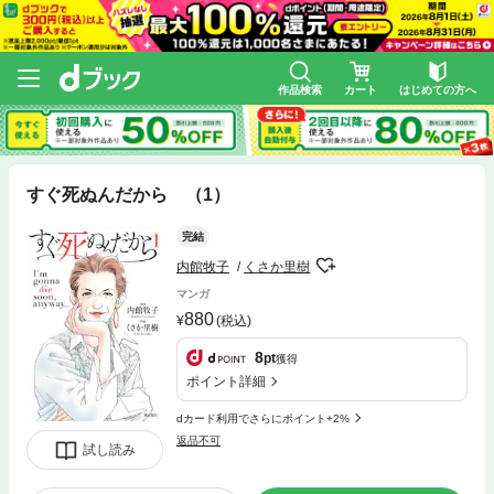
作品検索
カート
はじめての方へ
すぐ死ぬんだから （1）
完結
内館牧子
くさか里樹
マンガ
880
(税込)
8
pt
獲得
ポイント詳細
dカード利用でさらにポイント+2%
返品不可
試し読み