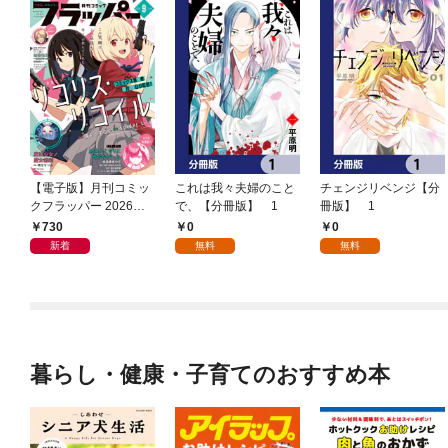
【電子版】月刊コミッ
これは我々夫婦のこと
チェンジリベンジ【分
クフラッパー 2026年9
で、【分冊版】 1
冊版】 1
月号
730
0
0
新着
無料
無料
暮らし・健康・子育てのおすすめ本