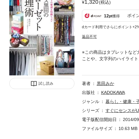
1,320
(税込)
ポイ
12
pt
獲得
dカード利用でさらにポイント+2
返品不可
※この商品はタブレットなど
ことや、文字列のハイライト
る！ ムダづかいがなくなる
ドバイザーの開運クローゼッ
著者
黒田みか
試し読み
出版社
KADOKAWA
ジャンル
暮らし・健康・
シリーズ
すぐにセンスが
電子版配信開始日
2014/09
ファイルサイズ
10.63 MB