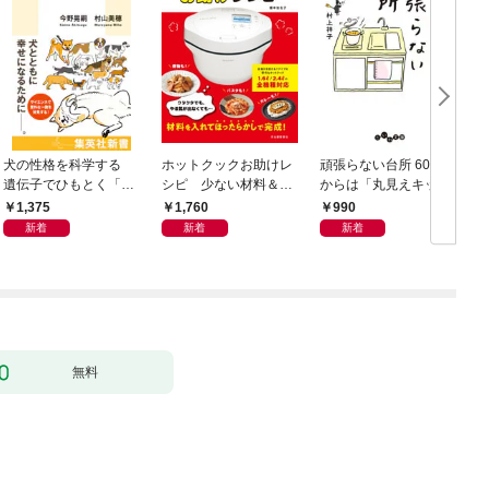
犬の性格を科学する
ホットクックお助けレ
頑張らない台所 60歳
お
遺伝子でひもとく「最
シピ 少ない材料＆調
からは「丸見えキッチ
良の友」の進化
味料で、あとはスイッ
ン」でラクしておいし
1,375
1,760
990
チポン！
い
新着
新着
新着
無料