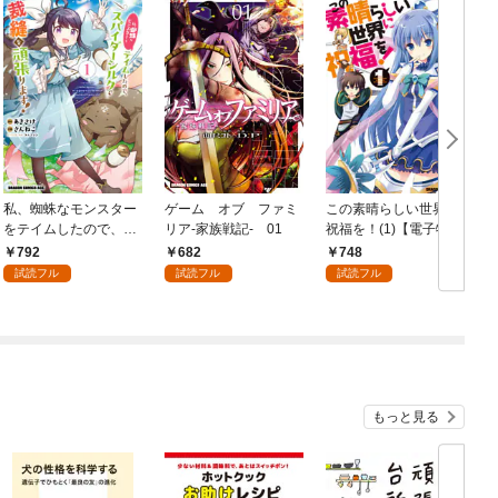
私、蜘蛛なモンスター
ゲーム オブ ファミ
この素晴らしい世界に
をテイムしたので、ス
リア-家族戦記- 01
祝福を！(1)【電子特別
パイダーシルクで裁縫
版】
792
682
748
を頑張ります！ 1
試読フル
試読フル
試読フル
もっと見る