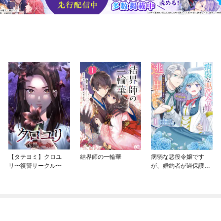
【タテヨミ】クロユ
結界師の一輪華
病弱な悪役令嬢です
リ〜復讐サークル〜
が、婚約者が過保護す
ぎて逃げ出したい(私た
ち犬猿の仲でしたよ
ね！？)