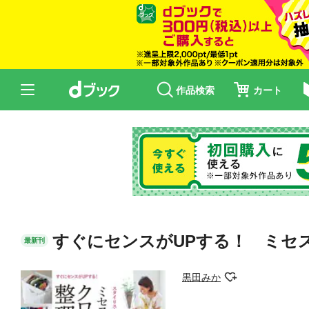
作品検索
カート
すぐにセンスがUPする！ ミセ
最新刊
黒田みか