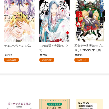
チェンジリベンジ01
これは我々夫婦のこと
乙女ゲー世界はモブに
で、一
厳しい世界です【共和
国編】 ０１
792
792
836
試読増量
試読増量
試読フル