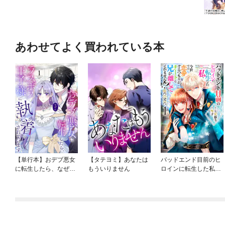
あわせてよく買われている本
【単行本】おデブ悪女
【タテヨミ】あなたは
バッドエンド目前のヒ
に転生したら、なぜか
もういりません
ロインに転生した私、
ラスボス王子様に執着
今世では恋愛するつも
されています
りがチートな兄が離し
てくれません！？@C
OMIC