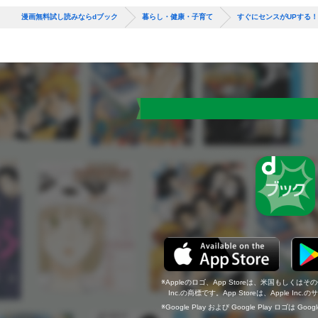
漫画無料試し読みならdブック
暮らし・健康・子育て
すぐにセンスがUPする
Appleのロゴ、App Storeは、米国もしくはそ
Inc.の商標です。App Storeは、Apple In
Google Play および Google Play ロゴは Go