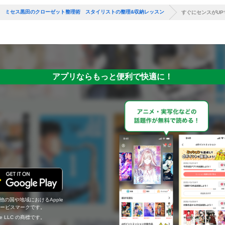
！ ミセス黒田のクローゼット整理術 スタイリストの整理&収納レッスン
すぐにセンスがU
アプリならもっと便利で快適に！
の他の国や地域におけるApple
c.のサービスマークです。
ogle LLC の商標です。