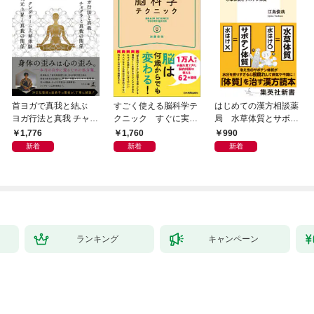
首ヨガで真我と結ぶ
すごく使える脳科学テ
はじめての漢方相談薬
ヨガ行法と真我 チャク
クニック すぐに実践
局 水草体質とサボテ
ラと真我の関係 クンダ
したくなる
ン体質
1,776
1,760
990
リーニ上昇体験 次元上
新着
新着
新着
昇と真我の関係
ランキング
キャンペーン