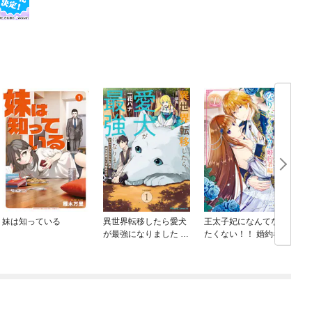
妹は知っている
異世界転移したら愛犬
王太子妃になんてなり
が最強になりました ～
たくない！！ 婚約者編
シルバーフェンリルと
俺が異世界暮らしを始
めたら～ THE COMIC