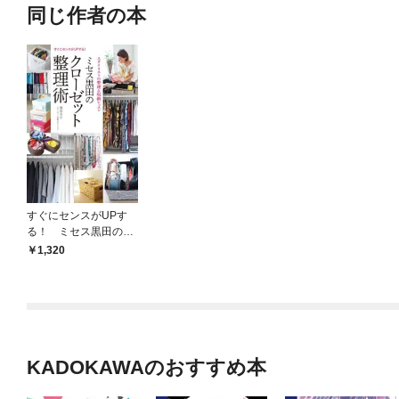
同じ作者の本
すぐにセンスがUPす
る！ ミセス黒田のク
ローゼット整理術 ス
1,320
タイリストの整理&収
納レッスン
KADOKAWAのおすすめ本