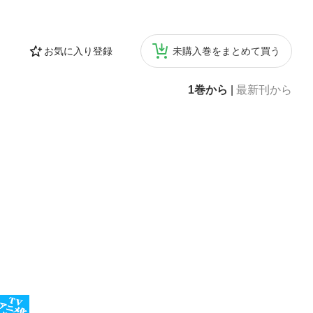
お気に入り登録
未購入巻をまとめて買う
1巻から
|
最新刊から