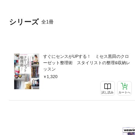
シリーズ
全1冊
すぐにセンスがUPする！ ミセス黒田のクロ
ーゼット整理術 スタイリストの整理&収納レ
ッスン
1,320
試し読み
カートへ