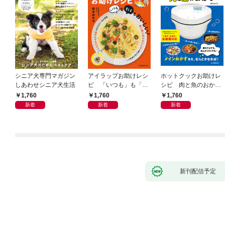
シニア犬専門マガジン
アイラップお助けレシ
ホットクックお助けレ
しあわせシニア犬生活
ピ 「いつも」も「も
シピ 肉と魚のおか
しも」もおいしい！
ず 少ない材料＆調味
1,760
1,760
1,760
料で、あとはスイッチ
新着
新着
新着
ポン！
新刊配信予定