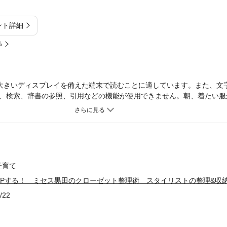
ント詳細
%
大きいディスプレイを備えた端末で読むことに適しています。また、文
、検索、辞書の参照、引用などの機能が使用できません。朝、着たい服
！ つめ込むだけの収納が、スタイリッシュな美的空間に――スタイリ
ト整理術！
子育て
UPする！ ミセス黒田のクローゼット整理術 スタイリストの整理&収
/22