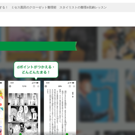
Pする！ ミセス黒田のクローゼット整理術 スタイリストの整理&収納レッスン