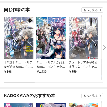
同じ作者の本
もっと見る
【単話】チュートリア
チュートリアルが始ま
チュートリアルが始ま
魔術
ルが始まる前に ボスキ
る前に ボスキャラ達
る前に 1 ボスキャラ
した
ャラ達を破滅させない
を破滅させない為に俺
達を破滅させない為に
るの
0
198
1,430
759
為に俺ができる幾つか
ができる幾つかの事
俺ができる幾つかの事
いだ
の事 第１話
1
KADOKAWAのおすすめ本
もっと見る