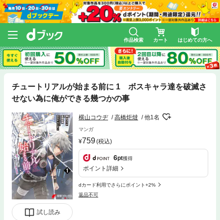
作品検索
カート
はじめての方へ
チュートリアルが始まる前に 1 ボスキャラ達を破滅さ
せない為に俺ができる幾つかの事
横山コウヂ
高橋炬燵
他1名
マンガ
759
(税込)
6
pt
獲得
ポイント詳細
dカード利用でさらにポイント+2%
返品不可
試し読み