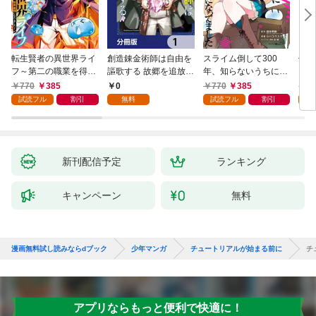
転生賢者の異世界ライ
創造錬金術師は自由を
スライム倒して300
信長
フ～第二の職業を得
謳歌する 故郷を追放さ
年、知らないうちにレ
て、世界最強になりま
れたら、魔王のお膝元
ベルMAXになってまし
770
385
0
770
385
7
した～ 1巻
で超絶効果のマジック
た 1巻
試読フル
割引
無料
試読フル
割引
試
アイテム作り放題にな
りました【分冊版】
1
新刊配信予定
ランキング
キャンペーン
無料
漫画無料試し読みならdブック
少年マンガ
チュートリアルが始まる前に
チ
アプリならもっと便利で快適に！