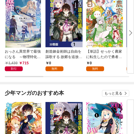
おっさん異世界で最強
創造錬金術師は自由を
【単話】せっかく農家
夫は
になる ～物理特化の
謳歌する 故郷を追放さ
に転生したので勇者は
【分
覚醒者～
れたら、魔王のお膝元
目指しません【第1
1,430
715
0
0
0
で超絶効果のマジック
話】
割引
無料
無料
アイテム作り放題にな
りました【分冊版】
1
少年マンガのおすすめ本
もっと見る