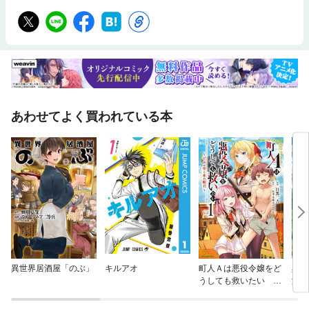
あわせてよく買われている本
異世界居酒屋「のぶ」
キルアオ
町人Ａは悪役令嬢をど
異世
うしても救いたい ～
浄化
どぶと空と氷の姫君～
C