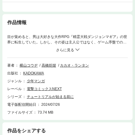
作品情報
目が覚めると、男は大好きな大作RPG『精霊大戦ダンジョンマギア』の世
界に転生していた。しかし、その姿は主人公ではなく、ゲーム序盤での破
滅が約束されたクソ雑魚の中ボス……。遠くはない未来に死んでしまう自
分、そして病に蝕まれた姉を救うため、彼はシナリオへの叛逆を始める。
「第7回カクヨムWeb小説コンテスト」異世界ファンタジー部門《大賞》
受賞ならびに「このライトノベルがすごい２０２４（宝島社刊）」単行本
著者
横山コウヂ
高橋炬燵
カカオ・ランタン
部門８位等を記録した話題沸騰の作品をコミカライズ！
出版社
KADOKAWA
ジャンル
少年マンガ
レーベル
電撃コミックスNEXT
シリーズ
チュートリアルが始まる前に
電子版配信開始日
2024/07/26
ファイルサイズ
73.74 MB
作品をシェアする