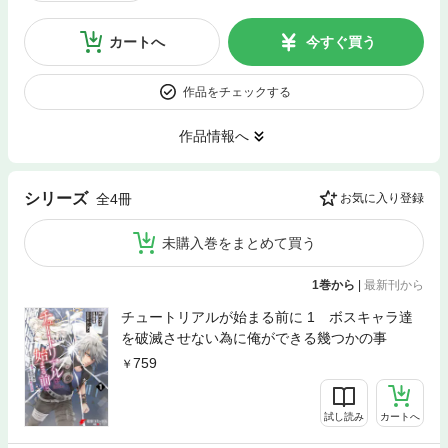
カートへ
今すぐ買う
作品をチェックする
作品情報へ
シリーズ
全4冊
お気に入り登録
未購入巻をまとめて買う
1巻から
|
最新刊から
チュートリアルが始まる前に 1 ボスキャラ達
を破滅させない為に俺ができる幾つかの事
759
試し読み
カートへ