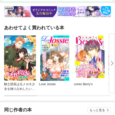
あわせてよく買われている本
騎士団長は元メガネ少
Love Jossie
comic Berry’s
noi
女を独り占めしたい
連載版
同じ作者の本
もっと見る