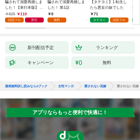
騙されて溺愛再婚しま
騙されて溺愛再婚しま
【タテヨミ】1.転生し
【タ
した！【単行本版】 1
した！ 第1話
たら悪女の妹でした
の私
巻
825
110
0
71
7
試読フル
割引
無料
タテヨミ
試読フル
タ
新刊配信予定
ランキング
キャンペーン
無料
漫画無料試し読みならdブック
女性マンガ
愛されない花嫁
愛されない花嫁
アプリならもっと便利で快適に！