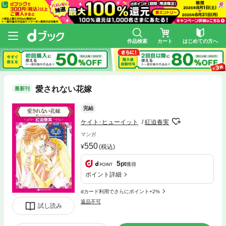
作品検索
カート
はじめての方へ
愛されない花嫁
最新刊
完結
ケイト･ヒューイット
紅迫春実
マンガ
550
(税込)
5
pt
獲得
ポイント詳細
dカード利用でさらにポイント+2%
返品不可
試し読み