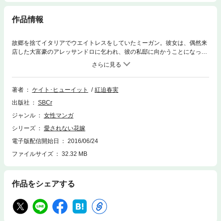
作品情報
故郷を捨てイタリアでウエイトレスをしていたミーガン。彼女は、偶然来
店した大富豪のアレッサンドロに乞われ、彼の私邸に向かうことになっ
た。過去につらい恋を経験したミーガンは、同じオーラを感じる彼と一緒
に過ごすうち自然と彼に惹かれていった。そんな時、アレッサンドロがい
きなり結婚しようと言いだした。そして、この結婚の条件は愛してはいけ
ないことだと。なぜ、愛を拒むの？ それでもミーガンは愛されることの
著者
ケイト･ヒューイット
紅迫春実
ない花嫁になる決心をしたが――。
出版社
SBCr
ジャンル
女性マンガ
シリーズ
愛されない花嫁
電子版配信開始日
2016/06/24
ファイルサイズ
32.32 MB
作品をシェアする