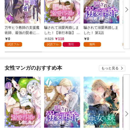
万年ヒラ教師の支援魔
騙されて溺愛再婚しま
騙されて溺愛再婚しま
ヒト
術師、最強の賢者にな
した！【単行本版】 1
した！ 第1話
る～不人気の支援魔術
巻
0
825
110
0
0
師は給料泥棒だと魔術
試読フル
試読フル
割引
無料
試
大学をクビになった
が、出世した元教え子
たちのおかげで何も困
らない件～ 第1話
女性マンガのおすすめ本
もっと見る