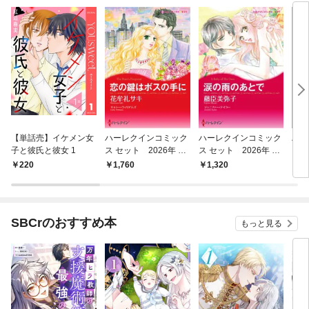
【単話売】イケメン女
ハーレクインコミック
ハーレクインコミック
ハー
子と彼氏と彼女 1
ス セット 2026年 vo
ス セット 2026年 vo
ス 
l.923
l.859
l.85
220
1,760
1,320
1,
SBCrのおすすめ本
もっと見る