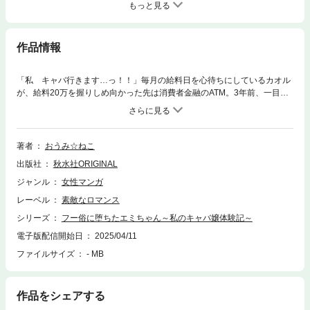
もっと見る
作品情報
「私 キャバ行きます…っ！！」毎月の給料日を心待ちにしているカオル
が、給料20万を握りしめ向かった先は消費者金融のATM。3年前、一目惚
れしてしまったバンドマンの元カレが原因で、借りては返すの借金地獄に
陥ってしまった。働いても働いてもお金が足りない！そんなお先真っ暗状
態から脱却するため、仕事先の先輩の紹介を受けてカオルはキャバクラの
面接へ行くことに…!?ドキドキしながら面接先に向かったカオルが出会っ
著者
おうみ☆ねこ
たのは、同じくキャバクラ初体験で眼鏡をかけた真面目な性格のエミ。同
出版社
秋水社ORIGINAL
じような家庭環境で育ったエミと意気投合したカオルは、キャバ嬢として
華やかな夜の世界で成功出来るのか――!?
ジャンル
女性マンガ
レーベル
素敵なロマンス
シリーズ
フー俗に堕ちたエミちゃん～私のキャバ嬢体験記～
電子版配信開始日
2025/04/11
ファイルサイズ
- MB
作品をシェアする