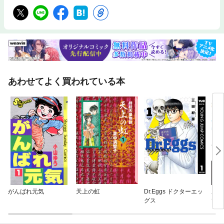
あわせてよく買われている本
がんばれ元気
天上の虹
Dr.Eggs ドクターエッ
あな
グス
ても