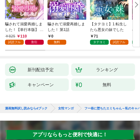
騙されて溺愛再婚しま
騙されて溺愛再婚しま
【タテヨミ】1.転生し
【タ
した！【単行本版】 1
した！ 第1話
たら悪女の妹でした
の私
巻
825
110
0
71
7
試読フル
割引
無料
タテヨミ
試読フル
タ
新刊配信予定
ランキング
キャンペーン
無料
漫画無料試し読みならdブック
女性マンガ
フー俗に堕ちたエミちゃん～私のキャ
アプリならもっと便利で快適に！