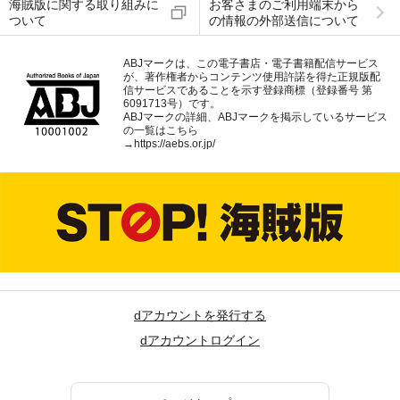
海賊版に関する取り組みに
お客さまのご利用端末から
ついて
の情報の外部送信について
ABJマークは、この電子書店・電子書籍配信サービス
が、著作権者からコンテンツ使用許諾を得た正規版配
信サービスであることを示す登録商標（登録番号 第
6091713号）です。
ABJマークの詳細、ABJマークを掲示しているサービス
の一覧はこちら
→
https://aebs.or.jp/
dアカウントを発行する
dアカウントログイン