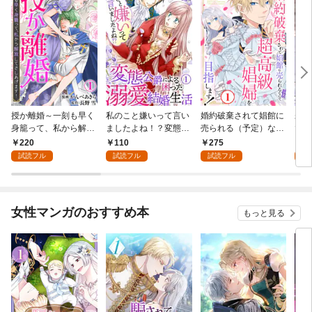
授か離婚～一刻も早く
私のこと嫌いって言い
婚約破棄されて娼館に
未熟
身籠って、私から解放
ましたよね！？変態公
売られる（予定）なの
で～
してさしあげます！1
爵による困った溺愛結
で、超高級娼婦を目指
感指
220
110
275
1
婚生活 1
します！1
試読フル
試読フル
試読フル
試
女性マンガのおすすめ本
もっと見る