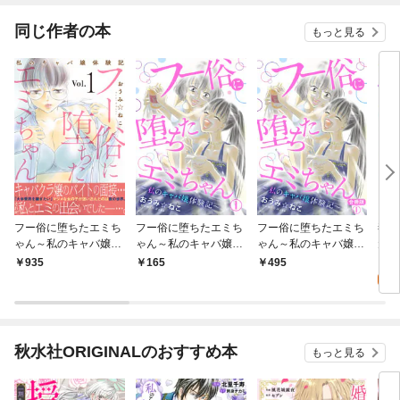
同じ作者の本
もっと見る
フー俗に堕ちたエミち
フー俗に堕ちたエミち
フー俗に堕ちたエミち
毒親
ゃん～私のキャバ嬢体
ゃん～私のキャバ嬢体
ゃん～私のキャバ嬢体
元親
験記～【電子単行本
験記～1
験記～【合冊版】1
遭っ
1
935
165
495
版】1
りま
試
秋水社ORIGINALのおすすめ本
もっと見る