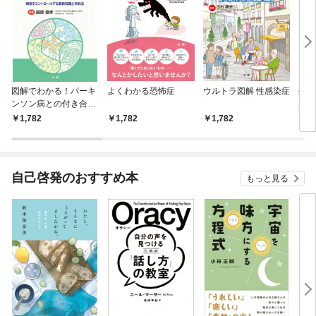
図解でわかる！パーキ
よくわかる恐怖症
ウルトラ図解 性感染症
やさ
ンソン病との付き合い
血圧
方
1,782
1,782
1,782
1,
自己啓発のおすすめ本
もっと見る