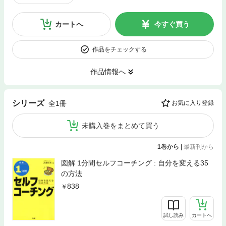
カートへ
今すぐ買う
作品をチェックする
作品情報へ
シリーズ
全1冊
お気に入り登録
未購入巻をまとめて買う
1巻から
|
最新刊から
図解 1分間セルフコーチング : 自分を変える35
の方法
838
試し読み
カートへ