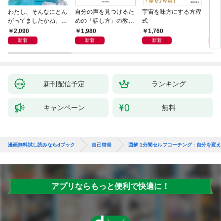
わたし、そんなにとん
自分の声を見つけるた
宇宙を味方にする方程
基地
がってましたかね。
めの「話し方」の教
式
るた
獅子座、Ａ型、丙午は
室 Ｏｒａｃｙ（オラ
2,090
1,980
1,760
2,
めぐる
シー）
新着
新着
新着
新刊配信予定
ランキング
キャンペーン
無料
漫画無料試し読みならdブック
自己啓発
図解 1分間セルフコーチング : 自分を変
アプリならもっと便利で快適に！