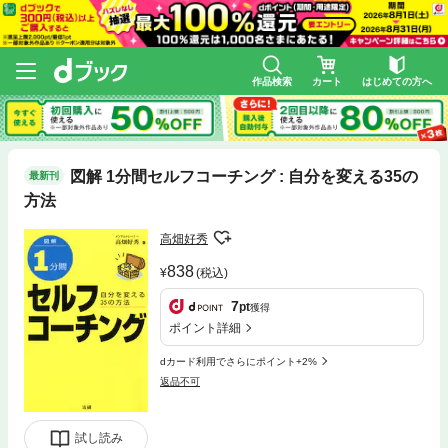
作品検索
カート
はじめての方へ
図解 1分間セルフコーチング : 自分を変える35の
最新刊
方法
高畑好秀
838
(税込)
7
pt
獲得
ポイント詳細
dカード利用でさらにポイント+2%
返品不可
試し読み