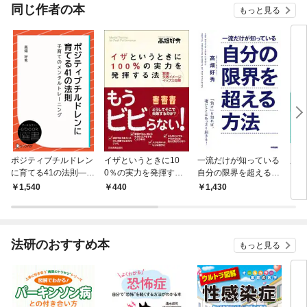
OMIC
同じ作者の本
もっと見る
ポジティブチルドレン
イザというときに10
一流だけが知っている
成功
に育てる41の法則―子
0％の実力を発揮する
自分の限界を超える方
って
育てのメンタルトレー
法 緊張・失敗イメー
法
ブ・
1,540
440
1,430
8
ニング
ジ・イップス克服
３つ
法研のおすすめ本
もっと見る