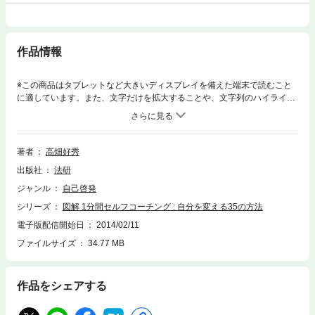
作品情報
※この商品はタブレットなど大きいディスプレイを備えた端末で読むこと
に適しています。また、文字だけを拡大することや、文字列のハイライ
ト、検索、辞書の参照、引用などの機能が使用できません。なりたい自分
に自分を導く1分間セルフコーチング。日常生活の中で身につき、ここ一
番の場面で本来の実力が発揮できる方法を35通り紹介。
著者
高畑好秀
出版社
法研
ジャンル
自己啓発
シリーズ
図解 1分間セルフコーチング : 自分を変える35の方法
電子版配信開始日
2014/02/11
ファイルサイズ
34.77 MB
作品をシェアする