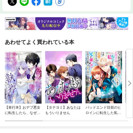
あわせてよく買われている本
【単行本】おデブ悪女
【タテヨミ】あなたは
バッドエンド目前のヒ
【タ
に転生したら、なぜか
もういりません
ロインに転生した私、
リ〜
ラスボス王子様に執着
今世では恋愛するつも
されています
りがチートな兄が離し
てくれません！？@C