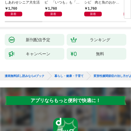
しあわせシニア犬生活
ピ 「いつも」も「も
シピ 肉と魚のおか
ヨガ
しも」もおいしい！
ず 少ない材料＆調味
ラと
1,760
1,760
1,760
1,
料で、あとはスイッチ
リー
新着
新着
新着
ポン！
昇と
新刊配信予定
ランキング
キャンペーン
無料
漫画無料試し読みならdブック
暮らし・健康・子育て
変形性膝関節症の治し方が
アプリならもっと便利で快適に！