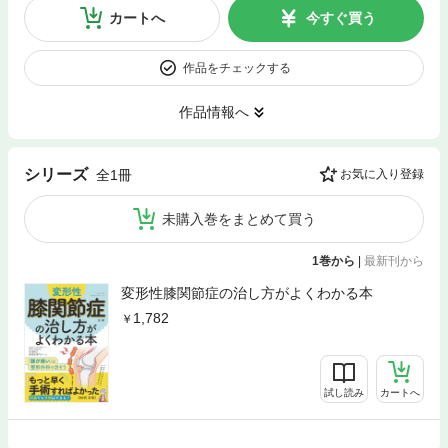
カートへ
今すぐ買う
作品をチェックする
作品情報へ
シリーズ
全1冊
お気に入り登録
未購入巻をまとめて買う
1巻から
|
最新刊から
変形性膝関節症の治し方がよくわかる本
1,782
試し読み
カートへ