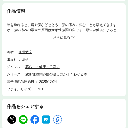
作品情報
年を重ねると、肩や腰などとともに膝の痛みに悩むことも増えてきます
が、膝の痛みの最大の原因は変形性膝関節症です。厚生労働省によると、
この変形性膝関節症の症状を自覚する人は全国で１０００万人。潜在的な
患者数は３０００万人にものぼると推計され、40歳以上では有病率は55％
にもなります。 巷では、「膝の痛みは自分で治せる」、「サプリでよく
なる」、「サポーターで治せる」、「手術はいらない」など様々な情報が
著者
渡邊敏文
あふれていますが、実は一番早くて確実で、安全で無駄なお金がかからな
出版社
法研
い方法は整形外科で治療することです。 本書では、変形性膝関節症の保
存療法（手術でない治療法）から手術による治療法、そして新たな選択肢
ジャンル
暮らし・健康・子育て
として注目されている再生医療までわかりやすく紹介しています。
シリーズ
変形性膝関節症の治し方がよくわかる本
電子版配信開始日
2025/12/24
ファイルサイズ
- MB
作品をシェアする