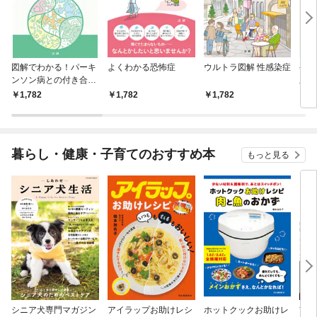
図解でわかる！パーキ
よくわかる恐怖症
ウルトラ図解 性感染症
やさ
ンソン病との付き合い
血圧
方
1,782
1,782
1,782
1,
暮らし・健康・子育てのおすすめ本
もっと見る
シニア犬専門マガジン
アイラップお助けレシ
ホットクックお助けレ
首