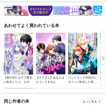
あわせてよく買われている本
【単行本】おデブ悪女
【タテヨミ】あなたは
バッドエンド目前のヒ
結界
に転生したら、なぜか
もういりません
ロインに転生した私、
ラスボス王子様に執着
今世では恋愛するつも
されています
りがチートな兄が離し
てくれません！？@C
OMIC
同じ作者の本
もっと見る