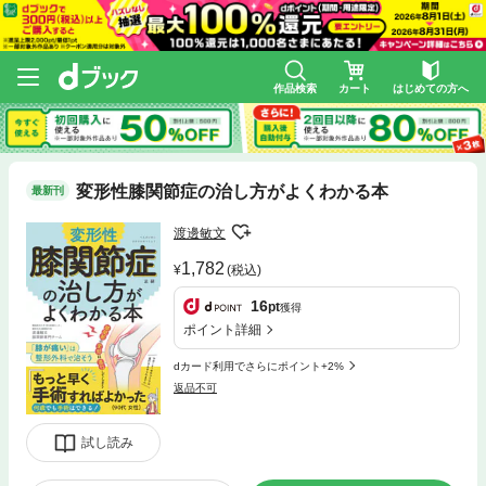
作品検索
カート
はじめての方へ
変形性膝関節症の治し方がよくわかる本
最新刊
渡邊敏文
1,782
(税込)
16
pt
獲得
ポイント詳細
dカード利用でさらにポイント+2%
返品不可
試し読み