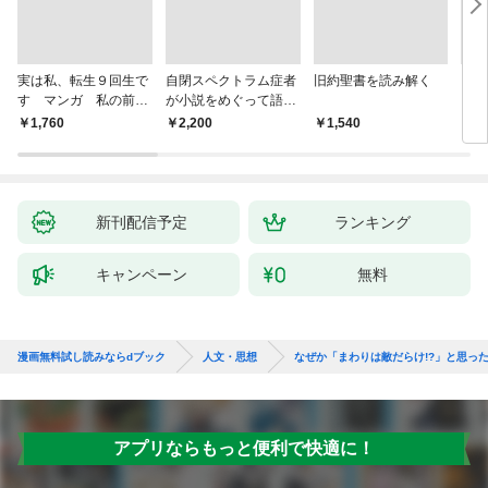
実は私、転生９回生で
自閉スペクトラム症者
旧約聖書を読み解く
より
す マンガ 私の前世
が小説をめぐって語り
を考
物語
あう
9か
￥1,760
￥2,200
￥1,540
￥2,
新刊配信予定
ランキング
キャンペーン
無料
漫画無料試し読みならdブック
人文・思想
なぜか「まわりは敵だらけ!?」と思っ
アプリならもっと便利で快適に！