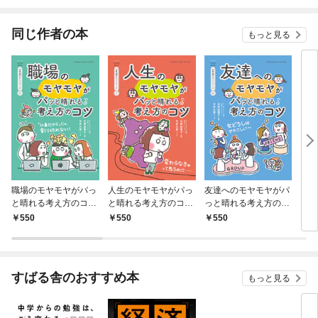
されています
りが
てく
OMI
同じ作者の本
もっと見る
職場のモヤモヤがパっ
人生のモヤモヤがパっ
友達へのモヤモヤがパ
もう
と晴れる考え方のコツ
と晴れる考え方のコツ
っと晴れる考え方のコ
い本
【マンガでわかる お気
【マンガでわかる お気
ツ【マンガでわかる お
550
550
550
1,
楽のヒントシリーズ】
楽のヒントシリーズ】
気楽のヒントシリー
5
7
ズ】6
すばる舎のおすすめ本
もっと見る