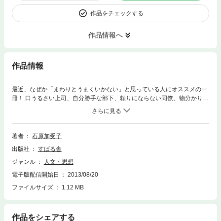
作品をチェックする
作品情報へ
作品情報
最近、なぜか「まわりとうまくいかない」と思っている人にオススメの一
冊！ 口うるさい上司、自分勝手な部下、頼りにならない同僚、物分かりの
悪い親、わがままな姑……。身近な「あの人」「この人」とのピンチを解
決して、もっと毎日を心地よく生きるためのレッスンを始めましょう！
著者
石原加受子
出版社
すばる舎
ジャンル
人文・思想
電子版配信開始日
2013/08/20
ファイルサイズ
1.12 MB
作品をシェアする