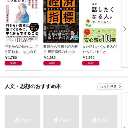
中学からの勉強は、こ
数値から将来を読み解
また話したくなる人が
83
う変わる。 はじめての
く 経済指標のキホン
やっていること
事
自学自習のキホン
1,760
1,980
1,760
1,
新着
新着
新着
人文・思想のおすすめ本
もっと見る