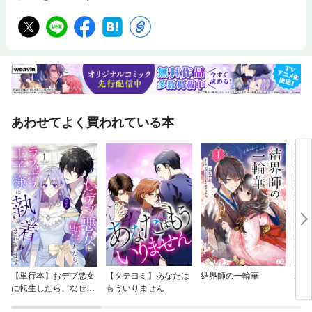
あわせてよく買われている本
【単行本】おデブ悪女
【タテヨミ】あなたは
結界師の一輪華
バッ
に転生したら、なぜか
もういりません
ロイ
ラスボス王子様に執着
今世