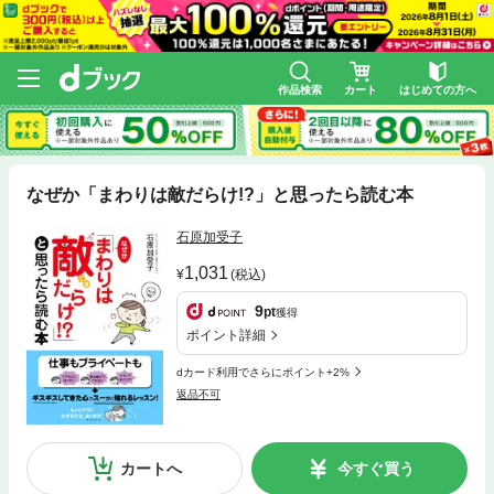
作品検索
カート
はじめての方へ
なぜか「まわりは敵だらけ!?」と思ったら読む本
石原加受子
1,031
(税込)
9
pt
獲得
ポイント詳細
dカード利用でさらにポイント+2%
返品不可
カートへ
今すぐ買う