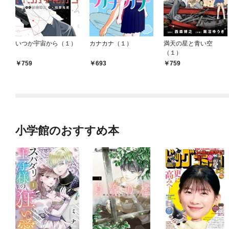
いつか宇宙から（１）
カナカナ（１）
満天の星と青い空
（１）
759
693
759
小学館のおすすめ本