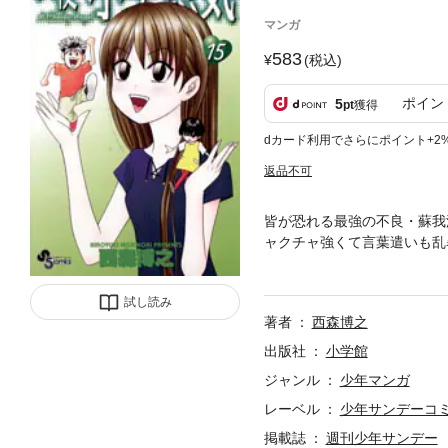
マンガ
583
(税込)
ポイン
5
pt
獲得
dカード利用でさらにポイント+2
返品不可
皆が恐れる最強の不良・蘇我
ャクチャ強くて言葉遣いも乱
手で恵に猛アタックを開始！
ッドヒート！！待望の第15
試し読み
著者
西森博之
出版社
小学館
ジャンル
少年マンガ
レーベル
少年サンデーコ
掲載誌
週刊少年サンデー