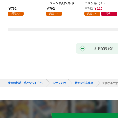
ンジョン奥地で殺され
バスケ論（１）
かけたがギフト『無限
792
792
792
110
ガチャ』でレベル９９
試読フル
試読フル
試読フル
割引
９９の仲間達を手に入
れて元パーティーメン
バーと世界に復讐＆
『ざまぁ！』します！
（１）
新刊配信予定
漫画無料試し読みならdブック
少年マンガ
天使な小生意気
天使な小生意