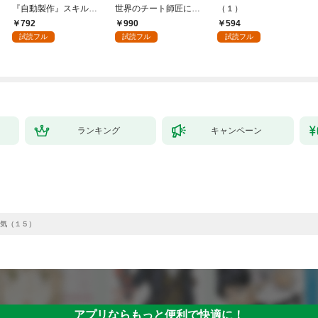
『自動製作』スキルで
世界のチート師匠に認
（１）
領地を爆速で開拓し最
められた～【単行本】
792
990
594
強の村を作ってしまう
（１）
試読フル
試読フル
試読フル
～最強クラフトスキル
で始める、楽々領地開
拓スローライフ～
（１）
ランキング
キャンペーン
気（１５）
アプリならもっと便利で快適に！