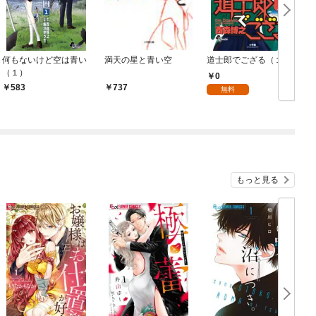
何もないけど空は青い
満天の星と青い空
道士郎でござる（１）
（１）
0
583
737
無料
もっと見る