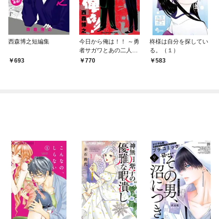
西森博之短編集
今日から俺は！！ ～勇
柊様は自分を探してい
者サガワとあの二人編
る。（１）
～
693
770
583