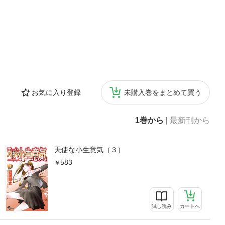
お気に入り登録
未購入巻をまとめて買う
1巻から
|
最新刊から
天使な小生意気（３）
583
試し読み
カートへ