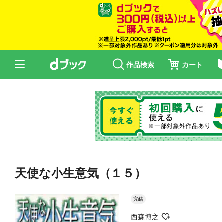
作品検索
カート
天使な小生意気（１５）
完結
西森博之