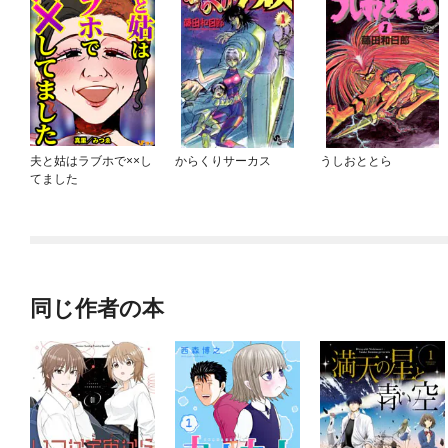
夫と姑はラブホで××し
からくりサーカス
うしおととら
てました
同じ作者の本