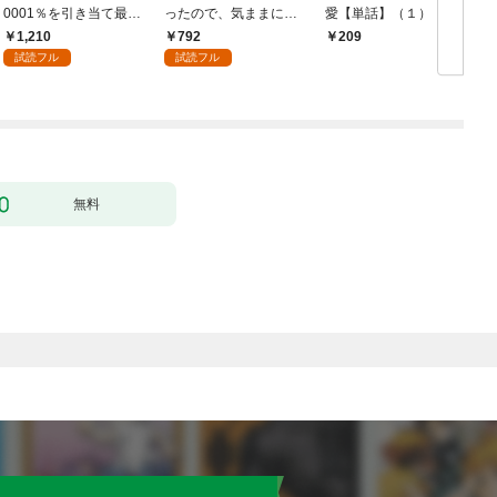
0001％を引き当て最強
ったので、気ままに魔
愛【単話】（１）
へ～【電子書籍特典
術を極めます（１）
1,210
792
209
付】（１）
試読フル
試読フル
無料