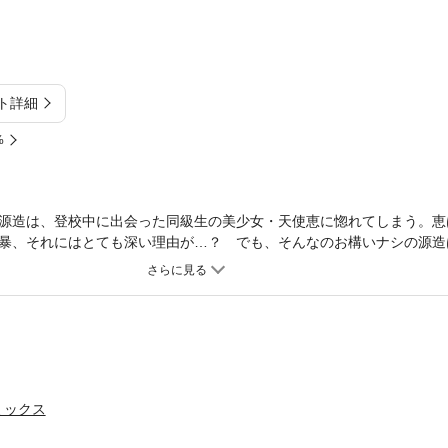
ト詳細
%
源造は、登校中に出会った同級生の美少女・天使恵に惚れてしまう。恵
暴、それにはとても深い理由が…？ でも、そんなのお構いナシの源造
 更に、同じく恵にゾッコンの平凡な同級生・藤木と安田も加わり、争
巻配信。
ミックス