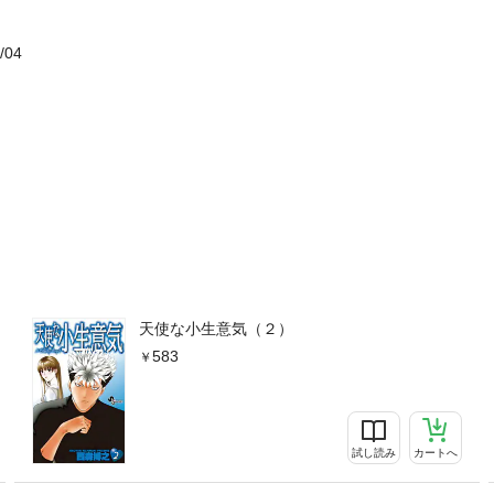
/04
天使な小生意気（２）
583
試し読み
カートへ