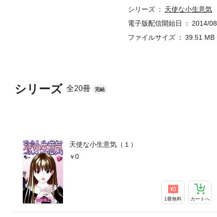
シリーズ
天使な小生意気
電子版配信開始日
2014/08
ファイルサイズ
39.51 MB
シリーズ
全20冊
完結
天使な小生意気（１）
0
1冊無料
カートへ