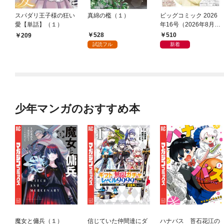
スパダリ王子様の狂い
真綿の檻（１）
ビッグコミック 2026
愛【単話】（１）
年16号（2026年8月7
日発売）
528
510
209
試読フル
新着
少年マンガのおすすめ本
魔女と傭兵（１）
信じていた仲間達にダ
ハナバス 苔石花江の