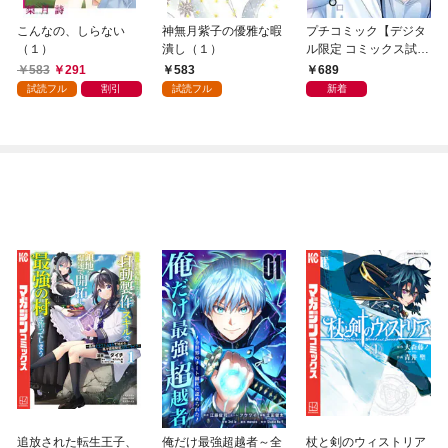
こんなの、しらない
神無月紫子の優雅な暇
プチコミック【デジタ
（１）
潰し（１）
ル限定 コミックス試し
読み特典付き】 2026
583
291
583
689
年9月号（2026年8月7
試読フル
割引
試読フル
新着
日発売）
追放された転生王子、
俺だけ最強超越者～全
杖と剣のウィストリア