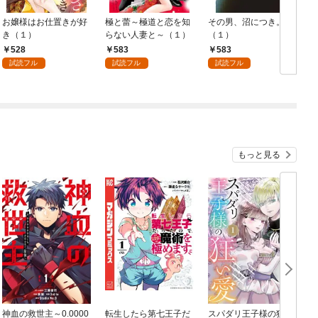
お嬢様はお仕置きが好
極と蕾～極道と恋を知
その男、沼につき。
き（１）
らない人妻と～（１）
（１）
528
583
583
試読フル
試読フル
試読フル
もっと見る
神血の救世主～0.0000
転生したら第七王子だ
スパダリ王子様の狂い