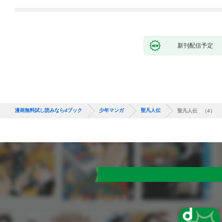
バーと世界に復讐＆
『ざまぁ！』します！
（１）
新刊配信予定
漫画無料試し読みならdブック
少年マンガ
聖凡人伝
聖凡人伝 （4）