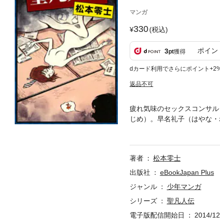
マンガ
330
(税込)
ポイン
3
pt
獲得
dカード利用でさらにポイント+2
返品不可
疲れ気味のセックスコンサル
じめ）。早名礼子（はやな・
しむ。しかし、そこは他人の
ばさんが留守番を頼まれたそ
著者
松本零士
出版社
eBookJapan Plus
ジャンル
少年マンガ
シリーズ
聖凡人伝
電子版配信開始日
2014/12