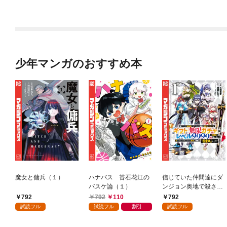
1話
少年マンガのおすすめ本
魔女と傭兵（１）
ハナバス 苔石花江の
信じていた仲間達にダ
バスケ論（１）
ンジョン奥地で殺され
かけたがギフト『無限
792
792
110
792
ガチャ』でレベル９９
試読フル
試読フル
割引
試読フル
９９の仲間達を手に入
れて元パーティーメン