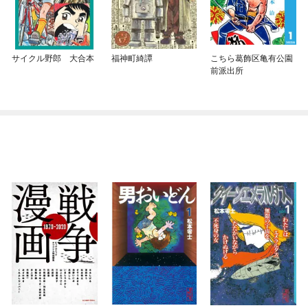
サイクル野郎 大合本
福神町綺譚
こちら葛飾区亀有公園
前派出所