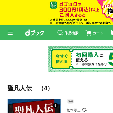
作品検索
カート
聖凡人伝 （4）
完結
松本零士