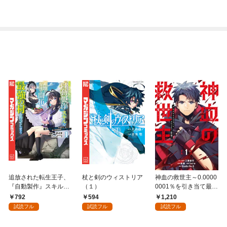
パートの管理人をして
パートの管理人をして
います 1話
います（合本版） 1
巻
追放された転生王子、
杖と剣のウィストリア
神血の救世主～0.0000
『自動製作』スキルで
（１）
0001％を引き当て最強
領地を爆速で開拓し最
へ～【電子書籍特典
792
594
1,210
強の村を作ってしまう
付】（１）
試読フル
試読フル
試読フル
～最強クラフトスキル
で始める、楽々領地開