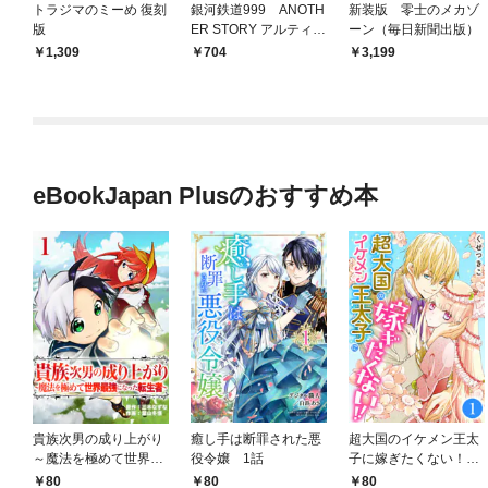
トラジマのミーめ 復刻
銀河鉄道999 ANOTH
新装版 零士のメカゾ
版
ER STORY アルティメ
ーン（毎日新聞出版）
ットジャーニー 1
1,309
704
3,199
eBookJapan Plusのおすすめ本
貴族次男の成り上がり
癒し手は断罪された悪
超大国のイケメン王太
～魔法を極めて世界最
役令嬢 1話
子に嫁ぎたくない！！
強になった転生者～
1話
80
80
80