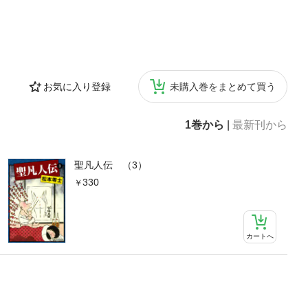
お気に入り登録
未購入巻をまとめて買う
1巻から
|
最新刊から
聖凡人伝 （3）
330
カートへ