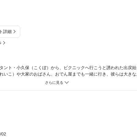
ト詳細
%
タント・小久保（こくぼ）から、ピクニックへ行こうと誘われた出戻始
れいこ）や大家のおばさん、おでん屋までも一緒に行き、彼らは大きな
敷地であり、出戻たちは警察に捕まってしまう。その後、釈放された彼
の敷地の豪邸で過ごすのだが……!?
/02