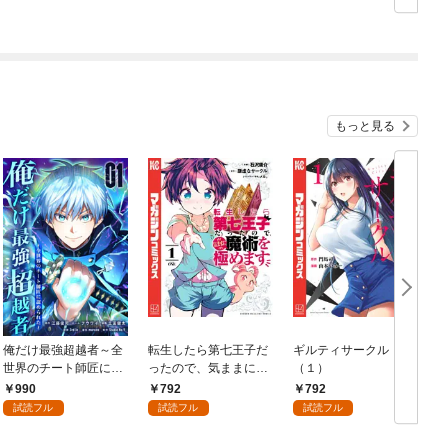
（合本版） 1巻
1
もっと見る
俺だけ最強超越者～全
転生したら第七王子だ
ギルティサークル
世界のチート師匠に認
ったので、気ままに魔
（１）
められた～【単行本】
術を極めます（１）
990
792
792
（１）
試読フル
試読フル
試読フル