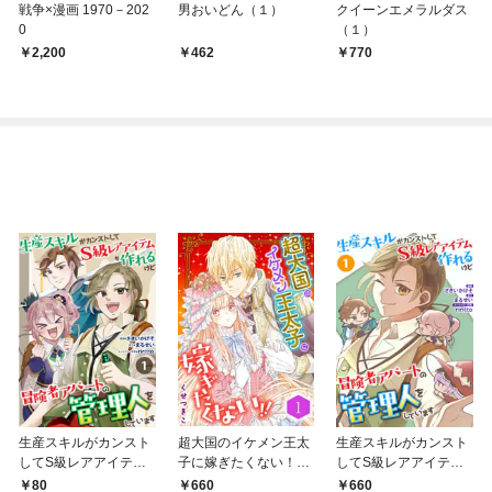
戦争×漫画 1970－202
男おいどん（１）
クイーンエメラルダス
0
（１）
2,200
462
770
生産スキルがカンスト
超大国のイケメン王太
生産スキルがカンスト
してS級レアアイテム
子に嫁ぎたくない！！
してS級レアアイテム
も作れるけど冒険者ア
（合本版） 1巻
も作れるけど冒険者ア
80
660
660