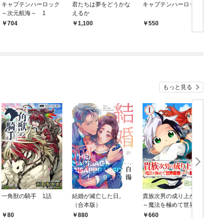
キャプテンハーロック
君たちは夢をどうかな
キャプテンハーロック
～次元航海～ 1
えるか
704
1,100
550
もっと見る
一角獣の騎手 1話
結婚が滅亡した日。
貴族次男の成り上がり
（合本版）
～魔法を極めて世界最
強になった転生者～
80
880
660