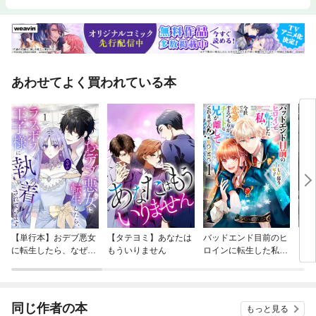
あわせてよく買われている本
【単行本】おデブ悪女
【タテヨミ】あなたは
バッドエンド目前のヒ
【タ
に転生したら、なぜか
もういりません
ロインに転生した私、
リ〜
ラスボス王子様に執着
今世では恋愛するつも
されています
りがチートな兄が離し
てくれません！？@C
OMIC
同じ作者の本
もっと見る