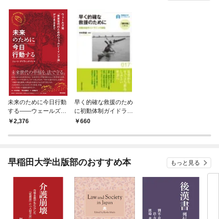
未来のために今日行動
早く的確な救援のため
する――ウェールズ発
に初動体制ガイドライ
「未来世代のためのウ
ンの提案
2,376
660
ェルビーイング法」が
できるまで
早稲田大学出版部のおすすめ本
もっと見る