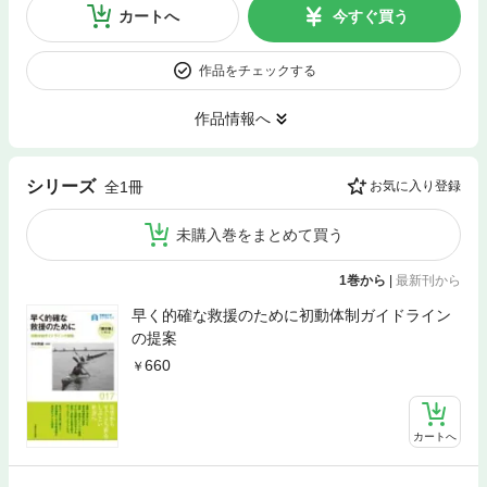
カートへ
今すぐ買う
作品をチェックする
作品情報へ
シリーズ
全1冊
お気に入り登録
未購入巻をまとめて買う
1巻から
|
最新刊から
早く的確な救援のために初動体制ガイドライン
の提案
660
カートへ