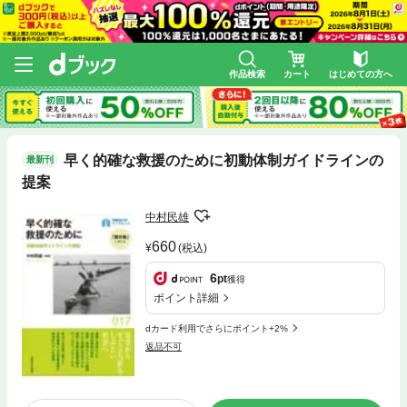
作品検索
カート
はじめての方へ
早く的確な救援のために初動体制ガイドラインの
最新刊
提案
中村民雄
660
(税込)
6
pt
獲得
ポイント詳細
dカード利用でさらにポイント+2%
返品不可