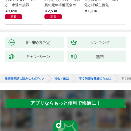
と 永遠の挑戦
員の定年準備完全ガイ
化と権威主義化
く 
ド
1,650
2,530
1,
1,034
新着
新着
新刊配信予定
ランキング
キャンペーン
無料
漫画無料試し読みならdブック
社会・政治
早く的確な救援のために
早く的
アプリならもっと便利で快適に！