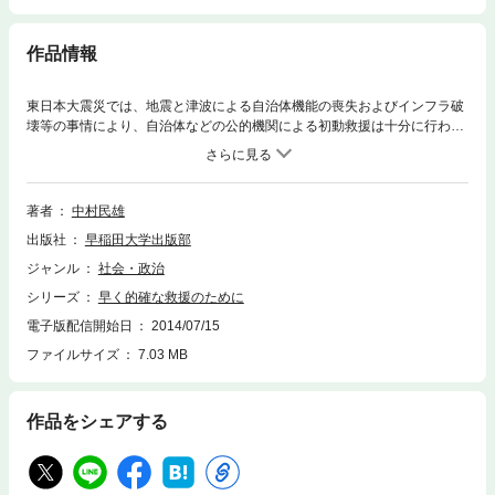
作品情報
東日本大震災では、地震と津波による自治体機能の喪失およびインフラ破
壊等の事情により、自治体などの公的機関による初動救援は十分に行われ
なかった。官民連携による効果的な初動救援の具体的モデルを提言する。
著者
中村民雄
出版社
早稲田大学出版部
ジャンル
社会・政治
シリーズ
早く的確な救援のために
電子版配信開始日
2014/07/15
ファイルサイズ
7.03 MB
作品をシェアする