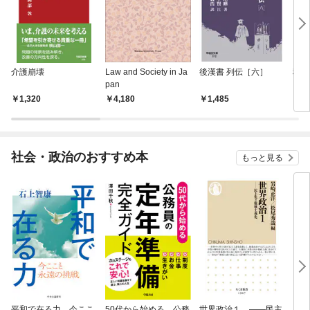
介護崩壊
Law and Society in Ja
後漢書 列伝［六］
税と
pan
1,320
4,180
1,485
1,
社会・政治のおすすめ本
もっと見る
平和で在る力 今ここ
50代から始める 公務
世界政治１ ――民主
「力