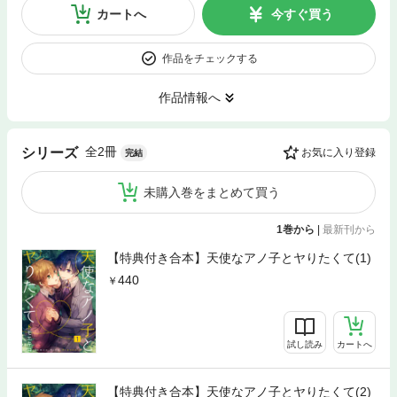
カートへ
今すぐ買う
作品をチェックする
作品情報へ
全2冊
シリーズ
お気に入り登録
完結
未購入巻をまとめて買う
1巻から
|
最新刊から
【特典付き合本】天使なアノ子とヤりたくて(1)
440
試し読み
カートへ
【特典付き合本】天使なアノ子とヤりたくて(2)