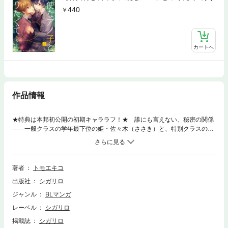
440
カートへ
作品情報
★特典は本邦初公開の初期キャララフ！★ 誰にも言えない、秘密の関係
――一般クラスの学年最下位の姫・佐々木（ささき）と、特別クラスの成
績トップの姫・海宝（かいほう）はこっそり恋愛中！！ 就寝中の佐々木
の寝息に海宝の性欲はついに我慢の限界で…！？ 学園の姫同士のスクー
ルラブ！ 【本作品は単話「天使なアノ子とヤりたくて」1限目～3限目を
収録した電子合本版です】
著者
トモエキコ
出版社
シガリロ
ジャンル
BLマンガ
レーベル
シガリロ
掲載誌
シガリロ