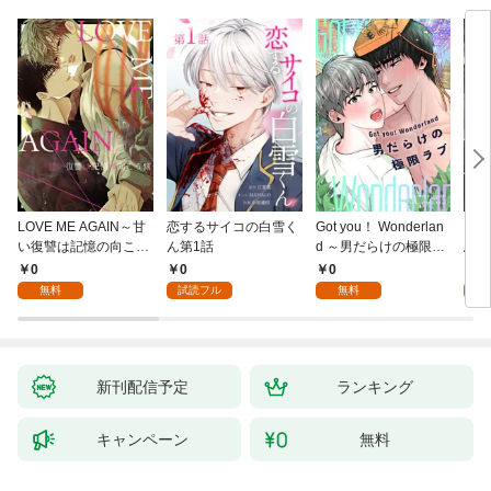
LOVE ME AGAIN～甘
恋するサイコの白雪く
Got you！ Wonderlan
ビバ
い復讐は記憶の向こう
ん第1話
d ～男だらけの極限ラ
鳥は
側～(1)
ブ～(1)
【全
0
0
0
0
無料
試読フル
無料
新刊配信予定
ランキング
キャンペーン
無料