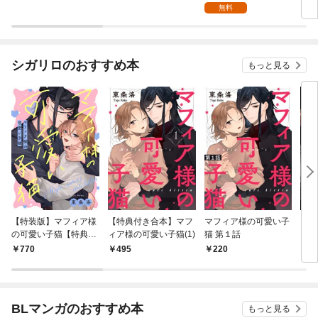
ロルートを解放する
ロルートを解放する 1
無料
【第1話】
シガリロのおすすめ本
もっと見る
【特装版】マフィア様
【特典付き合本】マフ
マフィア様の可愛い子
【特
の可愛い子猫【特典付
ィア様の可愛い子猫(1)
猫 第１話
【電
き】
き】
770
495
220
7
BLマンガのおすすめ本
もっと見る