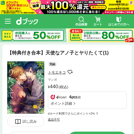
作品検索
カート
はじめての方へ
【特典付き合本】天使なアノ子とヤりたくて(1)
完結
トモエキコ
マンガ
440
(税込)
4
pt
獲得
ポイント詳細
dカード利用でさらにポイント+2%
返品不可
試し読み