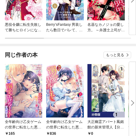
悪役令嬢に転生失敗し
Berry’sFantasy 男装し
名器なカノジョの愛し
完璧
て勝ちヒロインになっ
たら数日でバレて、国
方。 ～弁護士上司が私
いと
てしまいました
王陛下に溺愛されてい
に本気になるそうです
女は
ます
～
同じ作者の本
もっと見る
全年齢向け乙女ゲーム
全年齢向け乙女ゲーム
大正幽霊アパート鳳銘
大正
の世界に転生した悪役
の世界に転生した悪役
館の新米管理人【分冊
館の
令嬢は図らずも溺愛エ
令嬢は図らずも溺愛エ
版】 1
0
165
836
7