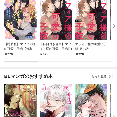
【特装版】マフィア様
【特典付き合本】マフ
マフィア様の可愛い子
【特
の可愛い子猫【特典付
ィア様の可愛い子猫(1)
猫 第１話
【電
き】
き】
770
495
220
7
BLマンガのおすすめ本
もっと見る