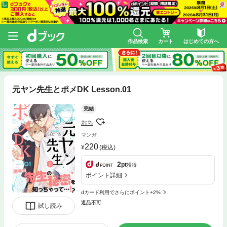
作品検索
カート
はじめての方へ
元ヤン先生とポメDK Lesson.01
完結
おち
マンガ
220
(税込)
2
pt
獲得
ポイント詳細
dカード利用でさらにポイント+2%
返品不可
試し読み