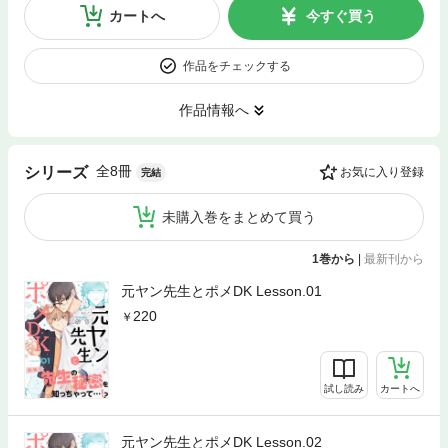
カートへ
今すぐ買う
作品をチェックする
作品情報へ
全8冊
シリーズ
お気に入り登録
完結
未購入巻をまとめて買う
1巻から
|
最新刊から
元ヤン先生とポメDK Lesson.01
220
試し読み
カートへ
元ヤン先生とポメDK Lesson.02