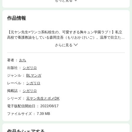
もっと見る
作品情報
【元ヤン先生×ワンコ系転校生の、可愛すぎる胸キュン学園ラブ！】私立
高校で養護教諭をしている森岡圭吾（もりおか けいご）。温厚で目立たな
い彼の秘密は……実は刺青バリバリの元ヤンであること！ ひっそりかた
ぎの暮らしをしている森岡の前に現れたのは、反抗的な問題児・宮間岳
（みやま がく）。手を焼く同僚を見かねて森岡が一喝したところ、恐れる
どころかすっかり素顔の森岡に興味津々になってしまった宮間。絶対に元
著者
おち
ヤンだとバレたくない森岡だが、ワンコのように懐いた宮間は、なんとそ
出版社
シガリロ
の夜、隣の家に引っ越してきて……！？ 《先生の秘密を暴きたい…！教
師×生徒の波乱の恋の予感?》
ジャンル
BLマンガ
レーベル
シガリロ
掲載誌
シガリロ
シリーズ
元ヤン先生とポメDK
電子版配信開始日
2022/08/17
ファイルサイズ
7.39 MB
作品をシェアする