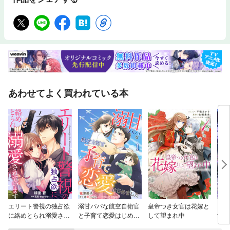
あわせてよく買われている本
エリート警視の独占欲
溺甘パパな航空自衛官
皇帝つき女官は花嫁と
【タ
に絡めとられ溺愛され
と子育て恋愛はじめま
して望まれ中
女に
ています【分冊版】
した【分冊版】
かラ