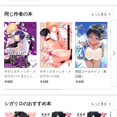
着さ
同じ作者の本
もっと見る
サディスティック・メ
サディスティック・メ
初恋ゴールライン（単
【特
ロウラバー【コミック
ロウラバー(1)
話版）
とポ
ス版】(上)
おま
825
220
220
7
シガリロのおすすめ本
もっと見る