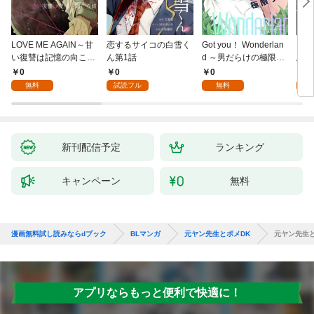
LOVE ME AGAIN～甘
恋するサイコの白雪く
Got you！ Wonderlan
ビバ
い復讐は記憶の向こう
ん第1話
d ～男だらけの極限ラ
鳥は
側～(1)
ブ～(1)
【全
0
0
0
0
無料
試読フル
無料
新刊配信予定
ランキング
キャンペーン
無料
漫画無料試し読みならdブック
BLマンガ
元ヤン先生とポメDK
元ヤン先生とポ
アプリならもっと便利で快適に！