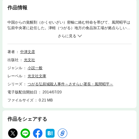
作品情報
中国からの覚醒剤（かくせいざい）密輸に絡む特命を帯びて、風間昭平は
弘前中央署に赴任した。津軽（つがる）地方の食品加工場が拠点らしい。
特捜班を編成し、内偵を進める中、リンゴ農園での男女の心中事件に遭
遇、偽装殺人との見方が強まり、風間は苦悩する。殺人犯を追うか、人命
を損なう覚醒剤の大規模な摘発を優先するか。津軽三味線（じゃみせん）
が奏でる人間の心の闇。人情派・風間の決断は！？
著者
中津文彦
出版社
光文社
ジャンル
小説一般
レーベル
光文社文庫
シリーズ
つがる弘前城殺人事件～さすらい署長・風間昭平～
電子版配信開始日
2014/07/20
ファイルサイズ
0.21 MB
作品をシェアする