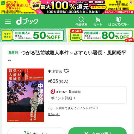
作品検索
カート
はじめての方へ
つがる弘前城殺人事件～さすらい署長・風間昭平
最新刊
～
中津文彦
605
(税込)
5
pt
獲得
ポイント詳細
dカード利用でさらにポイント+2%
返品不可