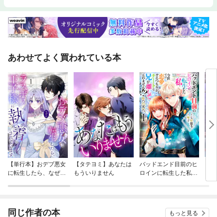
あわせてよく買われている本
【単行本】おデブ悪女
【タテヨミ】あなたは
バッドエンド目前のヒ
【タ
に転生したら、なぜか
もういりません
ロインに転生した私、
リ〜
ラスボス王子様に執着
今世では恋愛するつも
されています
りがチートな兄が離し
てくれません！？@C
OMIC
同じ作者の本
もっと見る