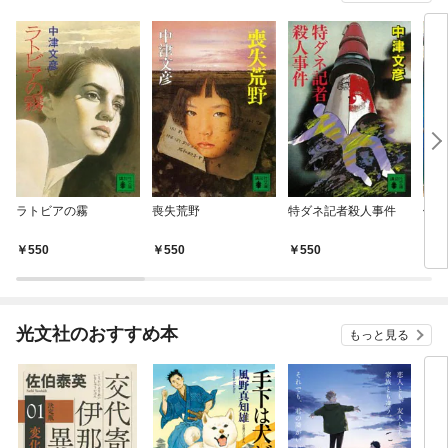
ラトビアの霧
喪失荒野
特ダネ記者殺人事件
伊達
550
550
550
6
光文社のおすすめ本
もっと見る