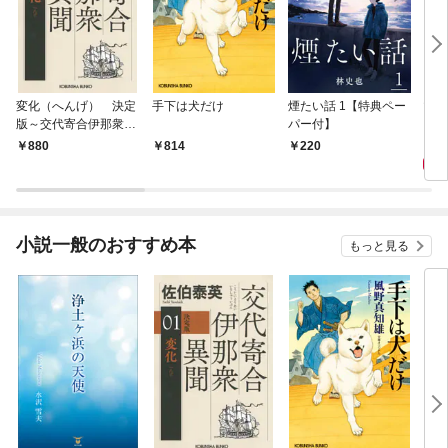
変化（へんげ） 決定
手下は犬だけ
煙たい話 1【特典ペー
マリ
版～交代寄合伊那衆異
パー付】
聞（1）～
1,
880
814
220
小説一般のおすすめ本
もっと見る