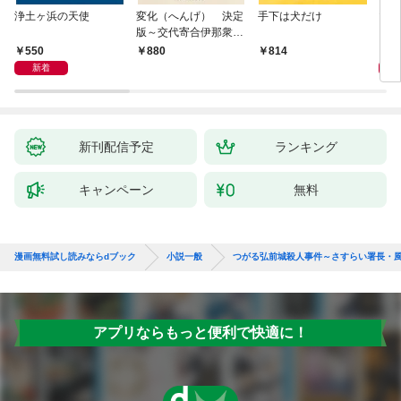
浄土ヶ浜の天使
変化（へんげ） 決定
手下は犬だけ
マリ
版～交代寄合伊那衆異
聞（1）～
550
1,
880
814
新着
新刊配信予定
ランキング
キャンペーン
無料
漫画無料試し読みならdブック
小説一般
つがる弘前城殺人事件～さすらい署長・
アプリならもっと便利で快適に！