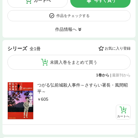
カートへ
今すぐ買う
作品をチェックする
作品情報へ
シリーズ
全1冊
お気に入り登録
未購入巻をまとめて買う
1巻から
|
最新刊から
つがる弘前城殺人事件～さすらい署長・風間昭
平～
605
カートへ