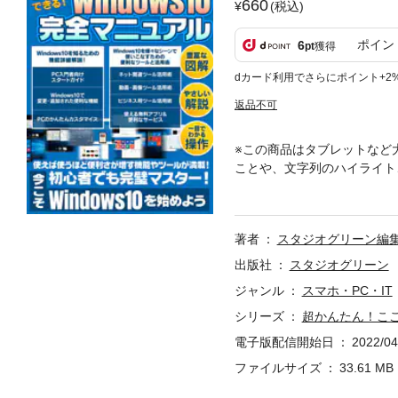
660
(税込)
ポイン
6
pt
獲得
dカード利用でさらにポイント+2
返品不可
※この商品はタブレットなど
ことや、文字列のハイライト、
C初心者でも安心の、Wind
できるツールの使い方を解説
こなせるようになるはず。Wi
著者
スタジオグリーン編
出版社
スタジオグリーン
ジャンル
スマホ・PC・IT
シリーズ
超かんたん！ここま
電子版配信開始日
2022/04
ファイルサイズ
33.61 MB