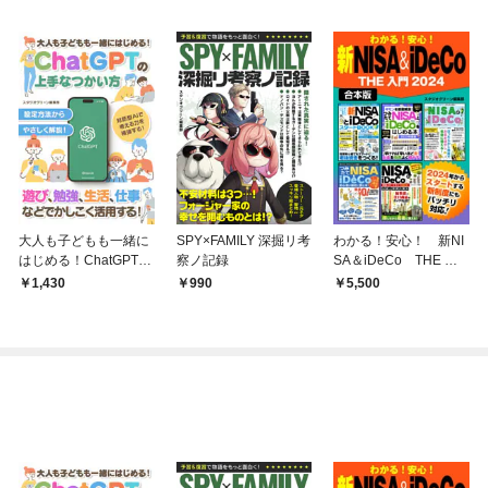
大人も子どもも一緒に
SPY×FAMILY 深掘リ考
わかる！安心！ 新NI
はじめる！ChatGPTの
察ノ記録
SA＆iDeCo THE 入
上手なつかい方
門2024【合本版】
1,430
990
5,500