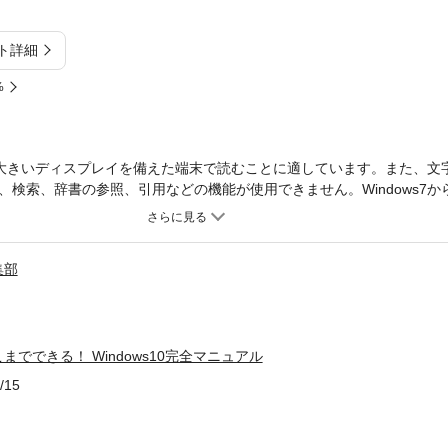
ト詳細
%
大きいディスプレイを備えた端末で読むことに適しています。また、文
検索、辞書の参照、引用などの機能が使用できません。Windows7か
ows10を使いこなせるようになれる完全マニュアル。10の機能紹介や様
。わかりやすく丁寧に図解しているため、本書を片手に使ってみればす
ndows10のベーシックな機能とサービスを網羅した、使いこなすため
集部
でできる！ Windows10完全マニュアル
/15