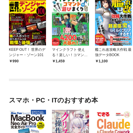
KEEP OUT！ 世界のデ
マインクラフト 使え
艦これ改攻略大作戦 最
ンジャー・ゾーン101
る！楽しい！コマンド
強データBOOK
で游びまくり
990
1,459
1,100
スマホ・PC・ITのおすすめ本