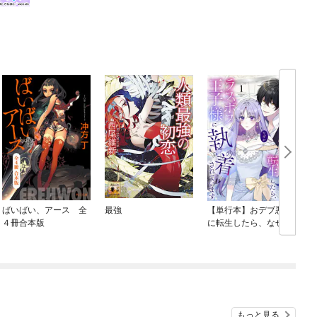
ばいばい、アース 全
最強
【単行本】おデブ悪女
４冊合本版
に転生したら、なぜか
ラスボス王子様に執着
されています
もっと見る