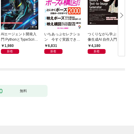
AIエージェント開発入
いちあっぷセレクショ
つくりながら学ぶ！画
門 PythonとTypeScript
ン 今すぐ実践でき
像生成AI 自作入門
で学ぶ実践的手法
る！ポーズ＆構図パッ
1,980
6,831
4,180
ク
新着
新着
新着
無料