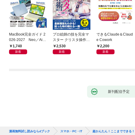
MacBook完全ガイド 2
プロ絵師の技を完全マ
できるClaude＆Claud
026-2027 Neo／Air
スター クリスタ操作術
e Cowork
／Pro対応
決定版 改訂2版 CLIP S
1,740
2,530
2,200
TUDIO PAINT PRO/E
新着
新着
新着
X/iPad対応
新刊配信予定
漫画無料試し読みならdブック
スマホ・PC・IT
超かんたん！ここまでできる！ W