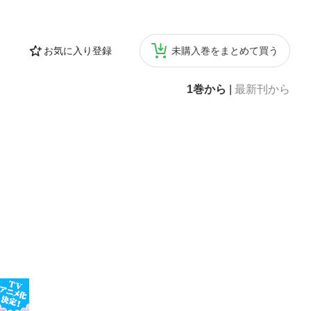
お気に入り登録
未購入巻をまとめて買う
1巻から
|
最新刊から