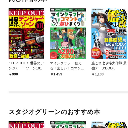
KEEP OUT！ 世界のデ
マインクラフト 使え
艦これ改攻略大作戦 最
ンジャー・ゾーン101
る！楽しい！コマンド
強データBOOK
で游びまくり
990
1,459
1,100
スタジオグリーンのおすすめ本