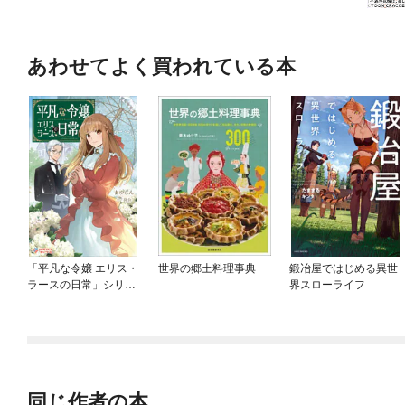
あわせてよく買われている本
「平凡な令嬢 エリス・
世界の郷土料理事典
鍛冶屋ではじめる異世
ラースの日常」シリー
界スローライフ
ズ
同じ作者の本