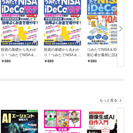
投資の基礎から丸わか
投資の基礎から丸わか
つみたてNISA＆iDeCo
つ
り！つみたてNISA＆iD
り！つみたてNISA＆iD
初心者が最初に読む本
eCoをはじめるガイド
eCoをはじめるガイド
【iDeCo編】
【
880
880
880
【iDeCo編】
【NISA編】
もっと見る