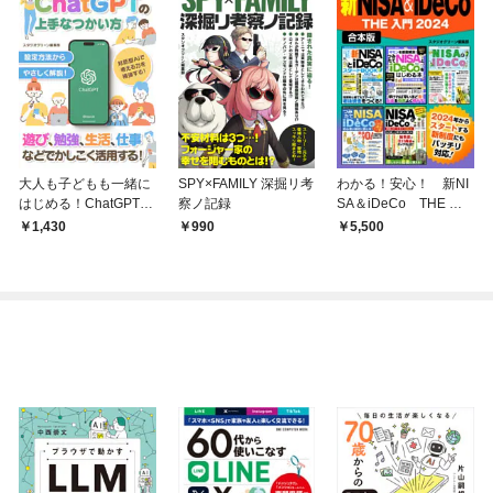
大人も子どもも一緒に
SPY×FAMILY 深掘リ考
わかる！安心！ 新NI
はじめる！ChatGPTの
察ノ記録
SA＆iDeCo THE 入
上手なつかい方
門2024【合本版】
1,430
990
5,500