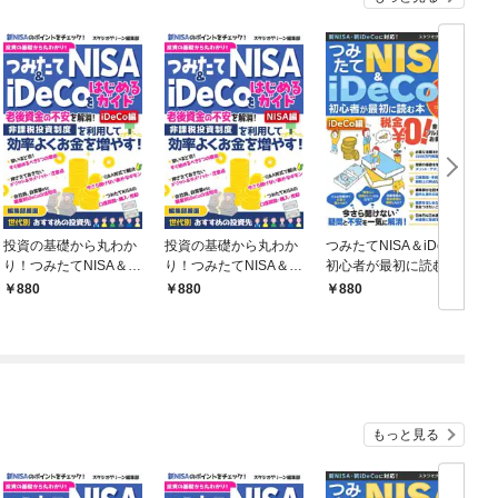
投資の基礎から丸わか
投資の基礎から丸わか
つみたてNISA＆iDeCo
つ
り！つみたてNISA＆iD
り！つみたてNISA＆iD
初心者が最初に読む本
eCoをはじめるガイド
eCoをはじめるガイド
【iDeCo編】
【
880
880
880
【iDeCo編】
【NISA編】
もっと見る