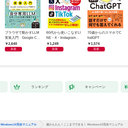
ブラウザで動かすLLM
60代から使いこなすLI
70歳からのスマホでC
実装入門 Google Col
NE・X・Instagram・T
hatGPT
aboratoryで実践するL
ikTok
2,640
1,249
1,574
LM・RAG・ファイン
新着
新着
新着
チューニング
ランキング
キャンペーン
indows10完全マニュアル
超かんたん！ここまでできる！ Windows10完全マニュアル