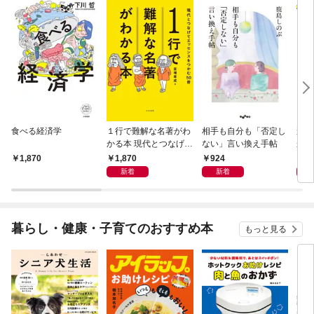
食べる経済学
１行で難解な名著がわ
相手も自分も「否定し
頑張
かる本 現代とつなげて
ない」言い換え手帖
から
エッセンスをつかむ50
ン」
1,870
924
9
1,870
冊
い
新着
新着
暮らし・健康・子育てのおすすめ本
もっと見る