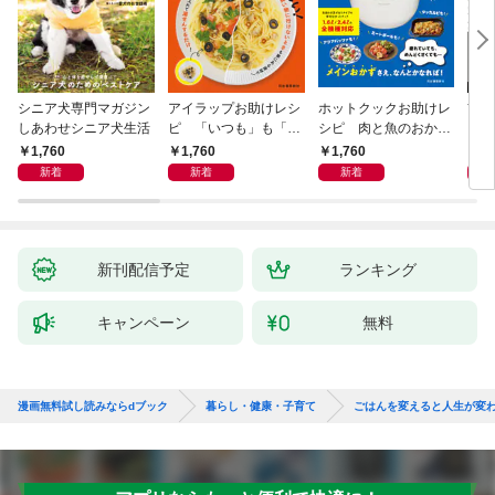
シニア犬専門マガジン
アイラップお助けレシ
ホットクックお助けレ
首
しあわせシニア犬生活
ピ 「いつも」も「も
シピ 肉と魚のおか
ヨガ
しも」もおいしい！
ず 少ない材料＆調味
ラと
1,760
1,760
1,760
1,
料で、あとはスイッチ
リー
新着
新着
新着
ポン！
昇と
新刊配信予定
ランキング
キャンペーン
無料
漫画無料試し読みならdブック
暮らし・健康・子育て
ごはんを変えると人生が変