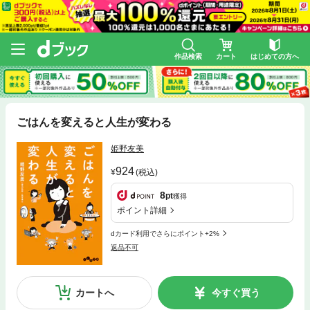
作品検索
カート
はじめての方へ
ごはんを変えると人生が変わる
姫野友美
924
(税込)
8
pt
獲得
ポイント詳細
dカード利用でさらにポイント+2%
返品不可
カートへ
今すぐ買う