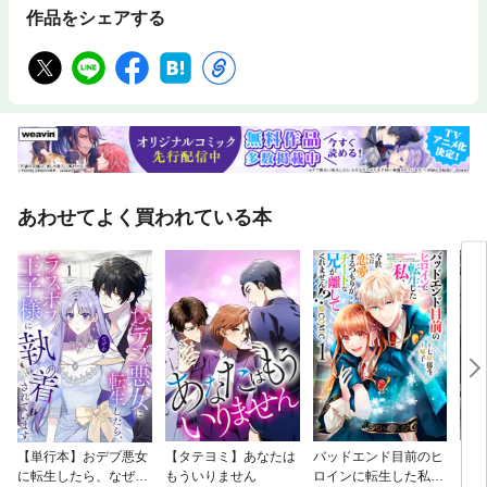
作品をシェアする
あわせてよく買われている本
【単行本】おデブ悪女
【タテヨミ】あなたは
バッドエンド目前のヒ
【タ
に転生したら、なぜか
もういりません
ロインに転生した私、
リ〜