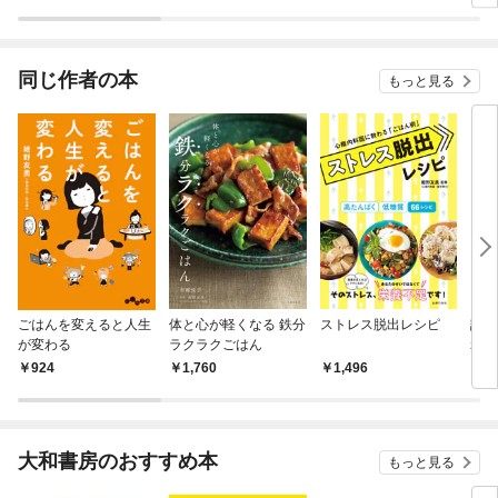
ラスボス王子様に執着
今世では恋愛するつも
されています
りがチートな兄が離し
てくれません！？@C
OMIC
同じ作者の本
もっと見る
ごはんを変えると人生
体と心が軽くなる 鉄分
ストレス脱出レシピ
認知
が変わる
ラクラクごはん
れば
さい
924
1,760
1,496
1,
大和書房のおすすめ本
もっと見る