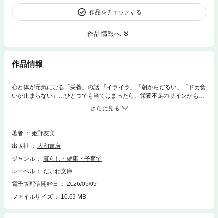
作品をチェックする
作品情報へ
作品情報
心と体が元気になる「栄養」の話 「イライラ」「朝からだるい」「ドカ食
いが止まらない」…ひとつでも当てはまったら、栄養不足のサインかもし
れません。心療内科医が教える、心と体が元気になる食べ方！
著者
姫野友美
出版社
大和書房
ジャンル
暮らし・健康・子育て
レーベル
だいわ文庫
電子版配信開始日
2026/05/09
ファイルサイズ
10.69 MB