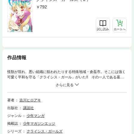
792
試し読み
カートへ
作品情報
怪獣が現れ、悪い組織に狙われたりする特殊地域・倉磊市。そこには強く
可愛く平和を守る「クライシス・ガール」がいた!! その一人である墓堀
カエデは、お目付け役のオカベと暮らす女の子。警報が鳴ればゾンビの友
達を操り、スコップの一撃で敵を殲滅☆ …だけどカエデは遊びたいし甘
えたい。お子様全開な彼女は、いろんな失敗もしながら大切なことを学ん
でいく。最強で最カワな少女達の、破茶滅茶アクションコメディー!!
著者
吉川ヒロアキ
出版社
講談社
ジャンル
少年マンガ
掲載誌
少年マガジンエッジ
シリーズ
クライシス・ガールズ