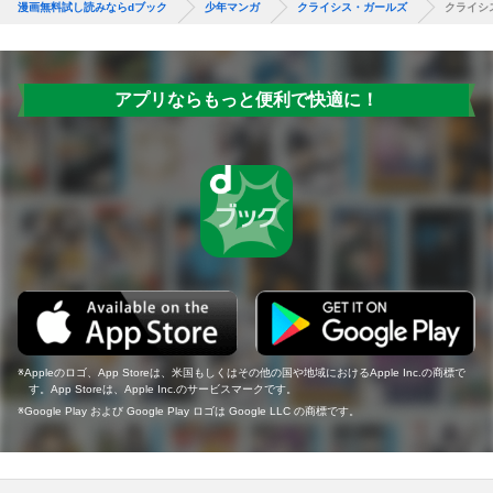
漫画無料試し読みならdブック
少年マンガ
クライシス・ガールズ
クライシ
アプリならもっと便利で快適に！
Appleのロゴ、App Storeは、米国もしくはその他の国や地域におけるApple Inc.の商標で
す。App Storeは、Apple Inc.のサービスマークです。
Google Play および Google Play ロゴは Google LLC の商標です。