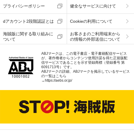
プライバシーポリシー
健全なサービスに向けて
dアカウント2段階認証とは
Cookieの利用について
海賊版に関する取り組みに
お客さまのご利用端末から
ついて
の情報の外部送信について
ABJマークは、この電子書店・電子書籍配信サービス
が、著作権者からコンテンツ使用許諾を得た正規版配
信サービスであることを示す登録商標（登録番号 第
6091713号）です。
ABJマークの詳細、ABJマークを掲示しているサービス
の一覧はこちら
→
https://aebs.or.jp/