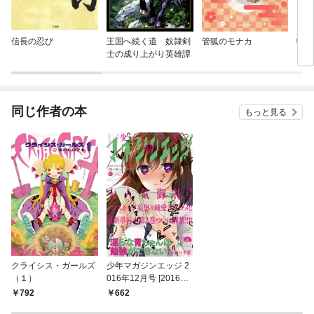
信長の忍び
王国へ続く道 奴隷剣
管狐のモナカ
蜘蛛
士の成り上がり英雄譚
同じ作者の本
もっと見る
クライシス・ガールズ
少年マガジンエッジ 2
（１）
016年12月号 [2016年
11月17日発売]
792
662