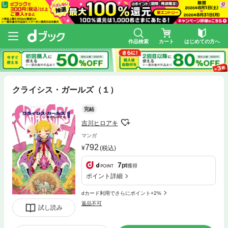
作品検索
カート
はじめての方へ
クライシス・ガールズ（１）
完結
吉川ヒロアキ
マンガ
792
(税込)
7
pt
獲得
ポイント詳細
dカード利用でさらにポイント+2%
返品不可
試し読み