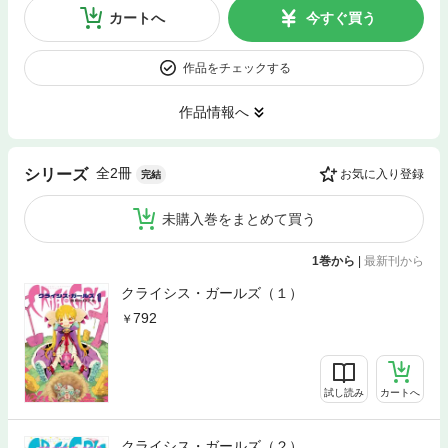
カートへ
今すぐ買う
作品をチェックする
作品情報へ
全2冊
シリーズ
お気に入り登録
完結
未購入巻をまとめて買う
1巻から
|
最新刊から
クライシス・ガールズ（１）
792
試し読み
カートへ
クライシス・ガールズ（２）