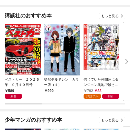
講談社のおすすめ本
もっと見る
ベストカー ２０２６
徒然チルドレン カラ
信じていた仲間達にダ
魔女
年 ９月１０日号
ー版（１）
ンジョン奥地で殺され
かけたがギフト『無限
589
792
88
7
990
ガチャ』でレベル９９
新着
試読フル
割引
試
９９の仲間達を手に入
れて元パーティーメン
バーと世界に復讐＆
『ざまぁ！』します！
少年マンガのおすすめ本
もっと見る
（１）