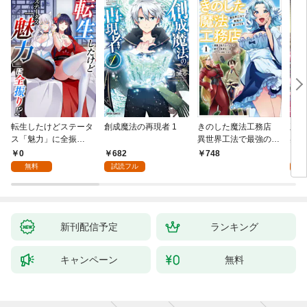
転生したけどステータ
創成魔法の再現者 1
きのした魔法工務店
王位
ス「魅力」に全振
異世界工法で最強の家
兆候
り！？(1)
づくりを（コミック）
入れ
0
682
0
748
１
る。
無料
試読フル
新刊配信予定
ランキング
キャンペーン
無料