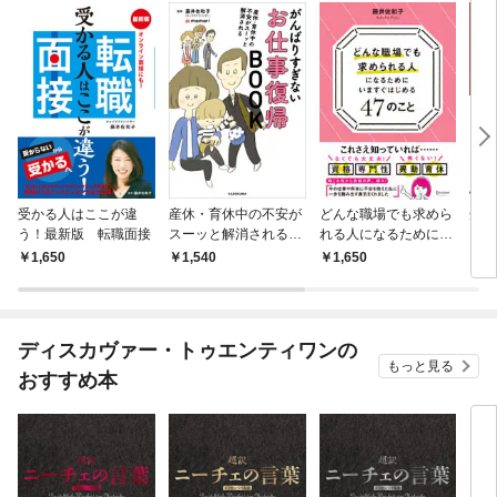
受かる人はここが違
産休・育休中の不安が
どんな職場でも求めら
受か
う！最新版 転職面接
スーッと解消される
れる人になるためにい
う！
がんばりすぎないお仕
ますぐはじめる47のこ
書 
1,650
1,540
1,650
1,
事復帰BOOK
と
ディスカヴァー・トゥエンティワンの
もっと見る
おすすめ本