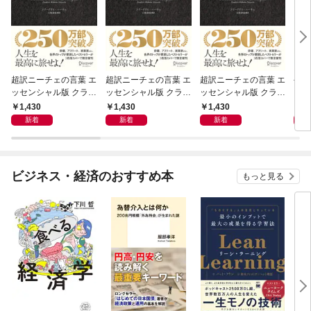
超訳ニーチェの言葉 エ
超訳ニーチェの言葉 エ
超訳ニーチェの言葉 エ
令和
ッセンシャル版 クラシ
ッセンシャル版 クラシ
ッセンシャル版 クラシ
ックカバー赤箔
ックカバー金箔
ックカバー銀箔
1,430
1,430
1,430
1,
新着
新着
新着
ビジネス・経済のおすすめ本
もっと見る