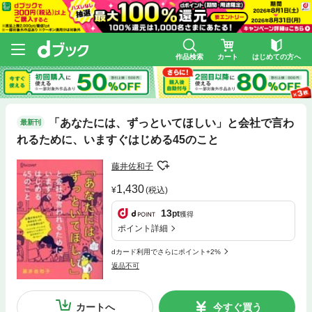
作品検索
カート
はじめての方へ
「あなたには、ずっといてほしい」と会社で言わ
最新刊
れるために、いますぐはじめる45のこと
藤井佐和子
1,430
(税込)
13
pt
獲得
ポイント詳細
dカード利用でさらにポイント+2%
返品不可
カートへ
今すぐ買う