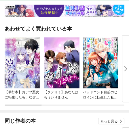
あわせてよく買われている本
【単行本】おデブ悪女
【タテヨミ】あなたは
バッドエンド目前のヒ
【タ
に転生したら、なぜか
もういりません
ロインに転生した私、
リ〜
ラスボス王子様に執着
今世では恋愛するつも
されています
りがチートな兄が離し
てくれません！？@C
OMIC
同じ作者の本
もっと見る