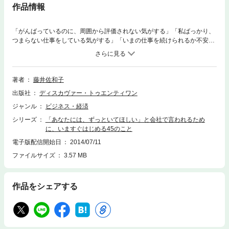
作品情報
「がんばっているのに、周囲から評価されない気がする」「私ばっかり、
つまらない仕事をしている気がする」「いまの仕事を続けられるか不安。
資格を取ったほうがいいの？」 そんなふうに悩んだことはありません
か？ かつて、女性は結婚・出産したら退職し、専業主婦になるのが一般
的でした。ところが、近年、男性の雇用状況の悪化により、状況は変わり
ました。専業主婦は狭き門になり、多くの女性が結婚しても、出産して
著者
藤井佐和子
も、仕事を続けなければならなくなりました。 だから、戸惑って当然で
出版社
ディスカヴァー・トゥエンティワン
す。これまで男性主体であった会社の仕事になじめなくて当たり前です。
一生働いていく覚悟がなくても、しょうがありません。これから、だんだ
ジャンル
ビジネス・経済
ん学んでいけばいいのです。 その第一歩として、企業はどんな女性社員
シリーズ
「あなたには、ずっといてほしい」と会社で言われるため
に「ずっと会社にいてほしい」と思っているのかを知り、必要とされる人
に、いますぐはじめる45のこと
材になるためのステップを用意したのが、本書です。■企業がラブコール
を送る女性の3つの条件■1 いつもごきげんで安定している2 会社全体を
電子版配信開始日
2014/07/11
見て仕事をしている3 小さなことでも日々改善している 著者は、数々
ファイルサイズ
3.57 MB
の有名企業で一般職や管理職女性向けの講演・研修を年間200回以上行
い、かつ、のべ13000人以上の女性のキャリアカウンセリングを実施した
女性の働き方のエキスパート。 イラストやマンガも豊富な本書で、なん
作品をシェアする
となく将来が不安なＯＬなみ子ちゃんと、謎のキャリアカウンセラーSAW
AKOさんと一緒にあなたらしい働き方を学んでいきましょう。