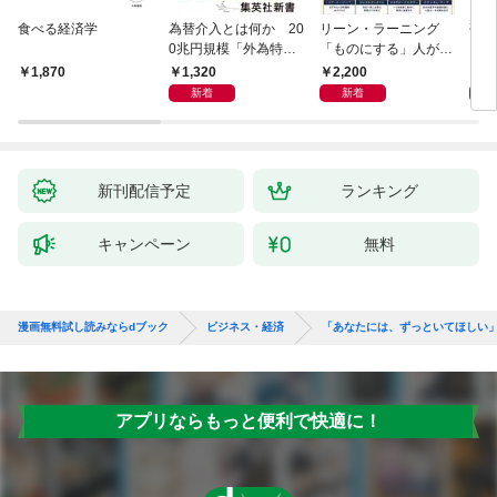
食べる経済学
為替介入とは何か 20
リーン・ラーニング
研究
0兆円規模「外為特
「ものにする」人が自
会」が生まれた謎
然とやっている 最小の
1,320
2,200
5,
1,870
インプットで最大の成
新着
新着
果を得る学習法
新刊配信予定
ランキング
キャンペーン
無料
漫画無料試し読みならdブック
ビジネス・経済
「あなたには、ずっといてほしい」
アプリならもっと便利で快適に！