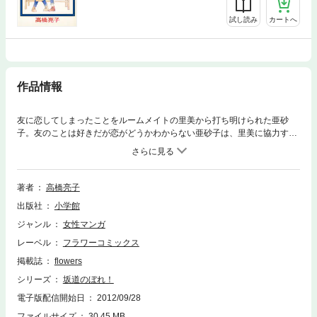
試し読み
カートへ
作品情報
友に恋してしまったことをルームメイトの里美から打ち明けられた亜砂
子。友のことは好きだが恋がどうかわからない亜砂子は、里美に協力する
ことに…。
著者
高橋亮子
出版社
小学館
ジャンル
女性マンガ
レーベル
フラワーコミックス
掲載誌
flowers
シリーズ
坂道のぼれ！
電子版配信開始日
2012/09/28
ファイルサイズ
30.45 MB