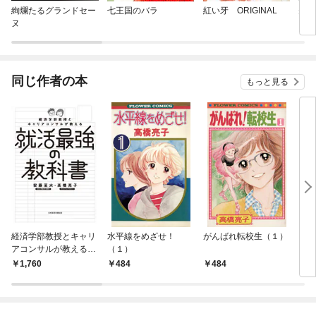
絢爛たるグランドセー
七王国のバラ
紅い牙 ORIGINAL
先生
ヌ
同じ作者の本
もっと見る
経済学部教授とキャリ
水平線をめざせ！
がんばれ転校生（１）
しっ
アコンサルが教える就
（１）
活最強の教科書
1,760
484
484
4