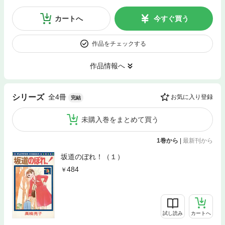
カートへ
今すぐ買う
作品をチェックする
作品情報へ
全4冊
シリーズ
お気に入り登録
完結
未購入巻をまとめて買う
1巻から
|
最新刊から
坂道のぼれ！（１）
484
試し読み
カートへ