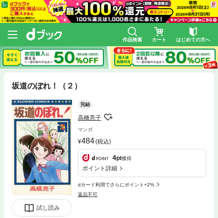
作品検索
カート
はじめての方へ
坂道のぼれ！（２）
完結
高橋亮子
マンガ
484
(税込)
4
pt
獲得
ポイント詳細
dカード利用でさらにポイント+2%
返品不可
試し読み