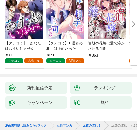
【タテヨミ】1.あなた
【タテヨミ】1.運命の
岩肌の花嫁は愛で溶か
愛し
はもういりません
相手は上司だった
される 1巻
い 
71
71
1
363
タテヨミ
試読フル
タテヨミ
試読フル
試
新刊配信予定
ランキング
キャンペーン
無料
漫画無料試し読みならdブック
女性マンガ
坂道のぼれ！
坂道のぼれ！（２