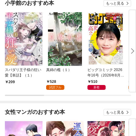
小学館のおすすめ本
もっと見る
スパダリ王子様の狂い
真綿の檻（１）
ビッグコミック 2026
こん
愛【単話】（１）
年16号（2026年8月7
（１
日発売）
528
510
5
209
試読フル
新着
試
女性マンガのおすすめ本
もっと見る