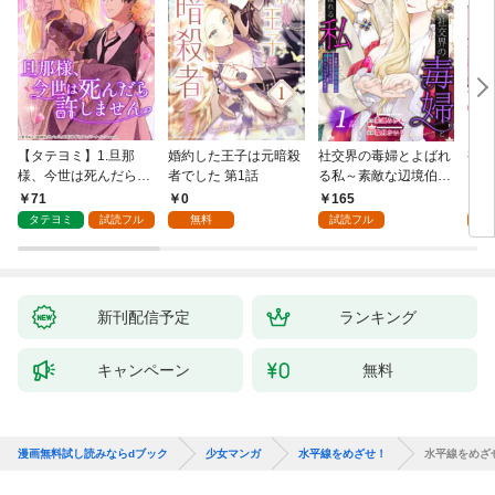
【タテヨミ】1.旦那
婚約した王子は元暗殺
社交界の毒婦とよばれ
視線
様、今世は死んだら許
者でした 第1話
る私～素敵な辺境伯令
る 1
しません
息に腕を折られたの
71
0
165
1
で、責任とってもらい
タテヨミ
試読フル
無料
試読フル
試
ます～［ばら売り］
第1話
新刊配信予定
ランキング
キャンペーン
無料
漫画無料試し読みならdブック
少女マンガ
水平線をめざせ！
水平線をめざ