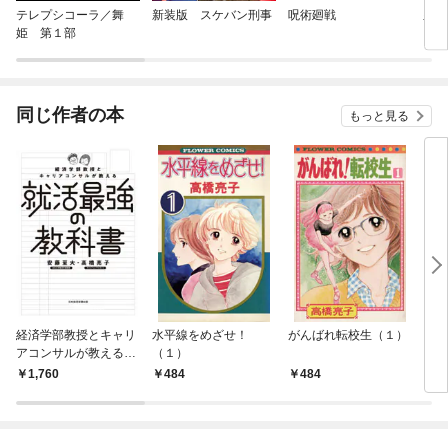
テレプシコーラ／舞
新装版 スケバン刑事
呪術廻戦
皇帝
姫 第１部
同じ作者の本
もっと見る
経済学部教授とキャリ
水平線をめざせ！
がんばれ転校生（１）
しっ
アコンサルが教える就
（１）
活最強の教科書
1,760
484
484
4