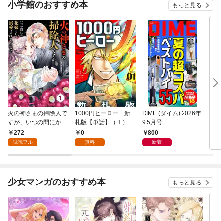
小学館のおすすめ本
もっと見る
火の神さまの掃除人で
1000円ヒーロー 新
DIME (ダイム) 2026年
追放
すが、いつの間にか花
札版【単話】（１）
9.5月号
かつ
嫁として溺愛されてい
まへ
272
0
800
1
ます【単話】（１）
れで
試読フル
無料
新着
試
（１
少女マンガのおすすめ本
もっと見る