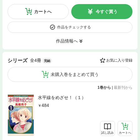
カートへ
今すぐ買う
作品をチェックする
作品情報へ
全4冊
シリーズ
お気に入り登録
完結
未購入巻をまとめて買う
1巻から
|
最新刊から
水平線をめざせ！（１）
484
試し読み
カートへ