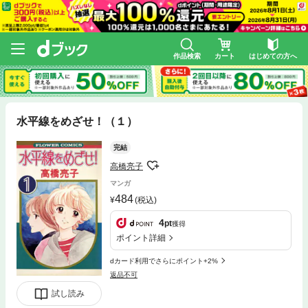
作品検索
カート
はじめての方へ
水平線をめざせ！（１）
完結
高橋亮子
マンガ
484
(税込)
4
pt
獲得
ポイント詳細
dカード利用でさらにポイント+2%
返品不可
試し読み