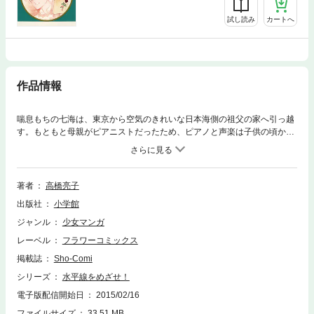
試し読み
カートへ
作品情報
喘息もちの七海は、東京から空気のきれいな日本海側の祖父の家へ引っ越
す。もともと母親がピアニストだったため、ピアノと声楽は子供の頃から
親しんでいた七海。海沿いでギターを持っていた高瀬という先輩とひょん
なことから仲良くなり、フォークソング同好会に参加するようになる。そ
して、二人で歌うと、周りが盛り上がるので、デュエットを組むことにな
るが！？
著者
高橋亮子
出版社
小学館
ジャンル
少女マンガ
レーベル
フラワーコミックス
掲載誌
Sho-Comi
シリーズ
水平線をめざせ！
電子版配信開始日
2015/02/16
ファイルサイズ
33.51 MB