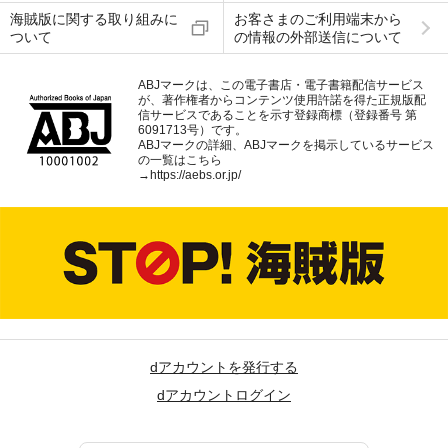
海賊版に関する取り組みに
お客さまのご利用端末から
ついて
の情報の外部送信について
ABJマークは、この電子書店・電子書籍配信サービス
が、著作権者からコンテンツ使用許諾を得た正規版配
信サービスであることを示す登録商標（登録番号 第
6091713号）です。
ABJマークの詳細、ABJマークを掲示しているサービス
の一覧はこちら
→
https://aebs.or.jp/
dアカウントを発行する
dアカウントログイン