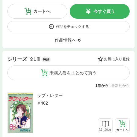
カートへ
今すぐ買う
作品をチェックする
作品情報へ
全1冊
シリーズ
お気に入り登録
完結
未購入巻をまとめて買う
1巻から
|
最新刊から
ラブ・レター
462
試し読み
カートへ