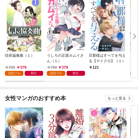
信長協奏曲（１）
うしろの正面カムイさ
旦那様はすべてを与え
はじ
ん（１）
る【マイクロ】（１）
（１
759
379
759
379
7
121
試読フル
割引
試読フル
割引
試
女性マンガのおすすめ本
もっと見る