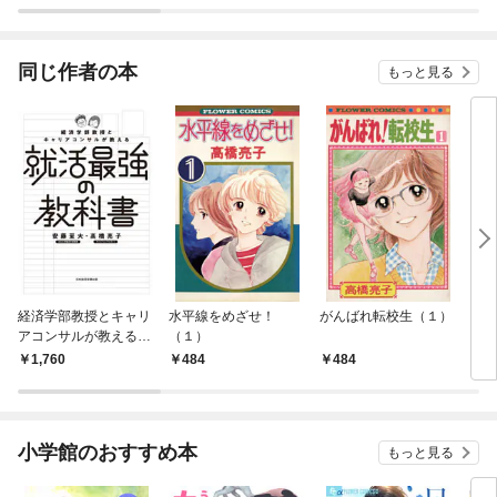
同じ作者の本
もっと見る
経済学部教授とキャリ
水平線をめざせ！
がんばれ転校生（１）
しっ
アコンサルが教える就
（１）
活最強の教科書
1,760
484
484
4
小学館のおすすめ本
もっと見る