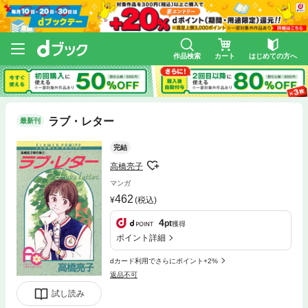
作品検索
カート
はじめての方へ
ラブ・レター
最新刊
完結
高橋亮子
マンガ
462
(税込)
4
pt
獲得
ポイント詳細
dカード利用でさらにポイント+2%
返品不可
試し読み