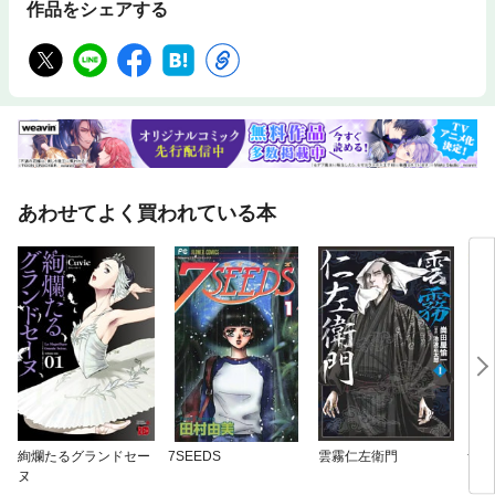
作品をシェアする
あわせてよく買われている本
絢爛たるグランドセー
7SEEDS
雲霧仁左衛門
青青
ヌ