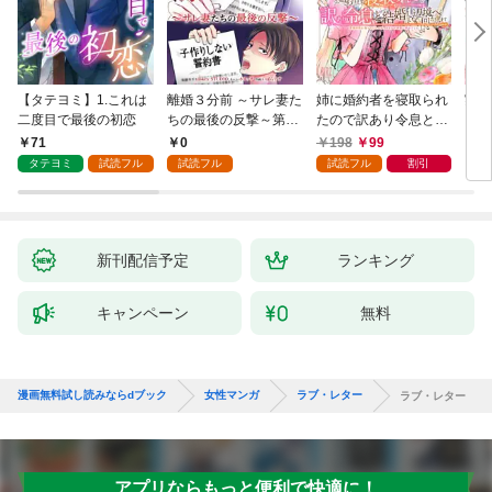
【タテヨミ】1.これは
離婚３分前 ～サレ妻た
姉に婚約者を寝取られ
実は
二度目で最後の初恋
ちの最後の反撃～第1
たので訳あり令息と結
した
話
婚して辺境へと向かい
から
71
0
198
99
2
ます ～苦労の先に待っ
（1
タテヨミ
試読フル
試読フル
試読フル
割引
ていたのは、まさかの
溺愛と幸せでした～
【分冊版】 1
新刊配信予定
ランキング
キャンペーン
無料
漫画無料試し読みならdブック
女性マンガ
ラブ・レター
ラブ・レター
アプリならもっと便利で快適に！