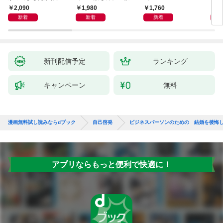
獅子座、Ａ型、丙午は
室 Ｏｒａｃｙ（オラ
2,090
1,980
1,760
2,
めぐる
シー）
新着
新着
新着
新刊配信予定
ランキング
キャンペーン
無料
漫画無料試し読みならdブック
自己啓発
ビジネスパーソンのための 結婚を後悔し
アプリならもっと便利で快適に！