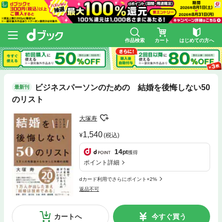
作品検索
カート
はじめての方へ
ビジネスパーソンのための 結婚を後悔しない50
最新刊
のリスト
大塚寿
1,540
(税込)
14
pt
獲得
ポイント詳細
dカード利用でさらにポイント+2%
返品不可
カートへ
今すぐ買う