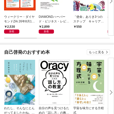
ウィークリー・ダイヤ
DIAMONDハーバー
「使命」ありき3つの
極限
モンドZAi 26年8月10
ド・ビジネス・レビュ
ステップ キャリアの
日・17日合併号
ー 2026年9月号 特集
成功とは何か
2,530
2,899
2,
550
「上司をマネジメント
新着
新着
する」
自己啓発のおすすめ本
もっと見る
わたし、そんなにとん
自分の声を見つけるた
宇宙を味方にする方程
基地
がってましたかね。
めの「話し方」の教
式
るた