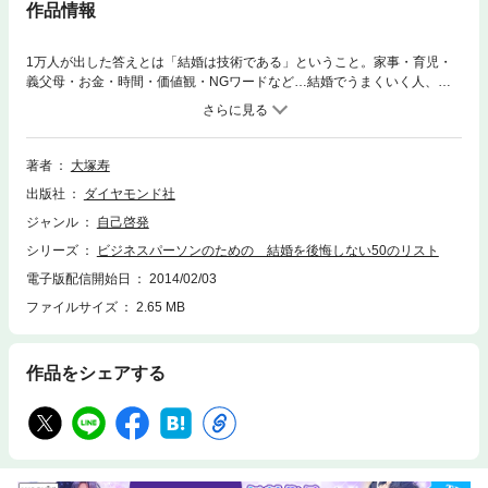
作品情報
1万人が出した答えとは「結婚は技術である」ということ。家事・育児・
義父母・お金・時間・価値観・NGワードなど…結婚でうまくいく人、ダ
メになる人の違いはどこにあるのか？仕事と家庭を両立し、最高の人生を
歩むための「結婚マネジメント」50の具体策。累計20万部突破の大人気シ
リーズ第3弾。
著者
大塚寿
出版社
ダイヤモンド社
ジャンル
自己啓発
シリーズ
ビジネスパーソンのための 結婚を後悔しない50のリスト
電子版配信開始日
2014/02/03
ファイルサイズ
2.65 MB
作品をシェアする