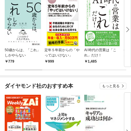
50歳からは、「これ」
定年５年前からの「や
AI 時代の営業は「こ
会社
しかやらない
ってはいけない」
れ」だけ！
突破
779
999
1,485
1,
ダイヤモンド社のおすすめ本
もっと見る