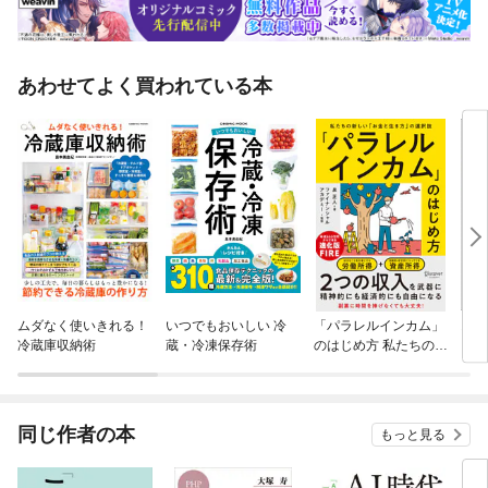
あわせてよく買われている本
ムダなく使いきれる！
いつでもおいしい 冷
「パラレルインカム」
お金
冷蔵庫収納術
蔵・冷凍保存術
のはじめ方 私たちの新
しい「お金と生き方」
の選択肢
同じ作者の本
もっと見る