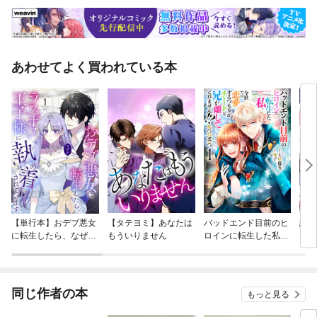
あわせてよく買われている本
【単行本】おデブ悪女
【タテヨミ】あなたは
バッドエンド目前のヒ
結界
に転生したら、なぜか
もういりません
ロインに転生した私、
ラスボス王子様に執着
今世では恋愛するつも
されています
りがチートな兄が離し
てくれません！？@C
OMIC
同じ作者の本
もっと見る