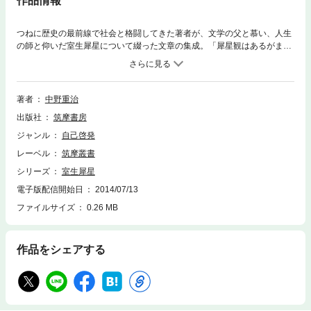
作品情報
つねに歴史の最前線で社会と格闘してきた著者が、文学の父と慕い、人生
の師と仰いだ室生犀星について綴った文章の集成。「犀星観はあるがまま
の、あつたがままの犀星に即しなければならない」。四十年におよぶ親交
に裏打ちされたその語り口が、人生的でありながら幻想的で唯美的、天衣
無縫な前人未到の境地に達しえた文学者の生涯と人物像をあざやかに描き
だす。
著者
中野重治
出版社
筑摩書房
ジャンル
自己啓発
レーベル
筑摩叢書
シリーズ
室生犀星
電子版配信開始日
2014/07/13
ファイルサイズ
0.26 MB
作品をシェアする