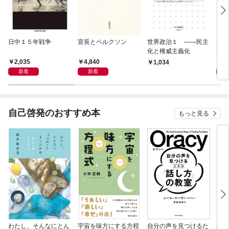
日中１５年戦争
宣長とベルクソン
世界政治１ ――民主
石原
化と権威主義化
導か
2,035
4,840
1,
1,034
新着
新着
自己啓発のおすすめ本
もっと見る
わたし、そんなにとん
宇宙を味方にする方程
自分の声を見つけるた
基地