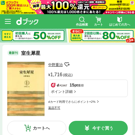
作品検索
カート
はじめての方へ
室生犀星
最新刊
中野重治
1,716
(税込)
15
pt
獲得
ポイント詳細
dカード利用でさらにポイント+2%
返品不可
カートへ
今すぐ買う