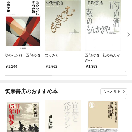
歌のわかれ・五勺の酒
むらぎも
五勺の酒・萩のもんか
梨の
きや
1,100
1,562
1,353
6
筑摩書房のおすすめ本
もっと見る