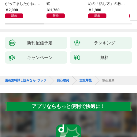
がってましたかね。
式
めの「話し方」の教
るた
獅子座、Ａ型、丙午は
室 Ｏｒａｃｙ（オラ
2,090
1,760
1,980
2,
めぐる
シー）
新着
新着
新着
新刊配信予定
ランキング
キャンペーン
無料
漫画無料試し読みならdブック
自己啓発
室生犀星
室生犀星
アプリならもっと便利で快適に！