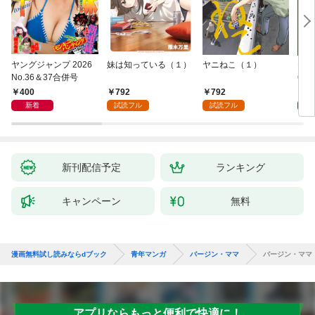
ヤングジャンプ 2026
妹は知っている（１）
ヤニねこ（１）
モー
No.36＆37合併号
6・3
日発
400
792
792
4
新着
試読フル
試読フル
新刊配信予定
ランキング
キャンペーン
無料
漫画無料試し読みならdブック
青年マンガ
バージン・ママ
バージン・ママ
アプリならもっと便利で快適に！