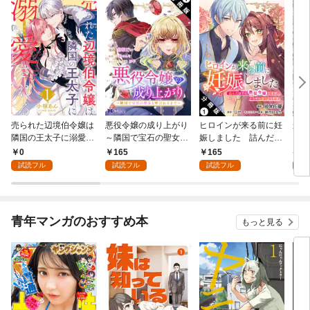
売られた辺境伯令嬢は
悪役令嬢の成り上がり
ヒロインが来る前に妊
かた
隣国の王太子に溺愛さ
～隣国で宝石の聖女と
娠しました 詰んだは
る理
れる 1
呼ばれるまで～（コミ
ずの悪役令嬢ですが、
0
165
165
9
ック） 分冊版 1
どうやら違うようです
試読フル
試読フル
試読フル
試
（コミック） 分冊版 1
青年マンガのおすすめ本
もっと見る