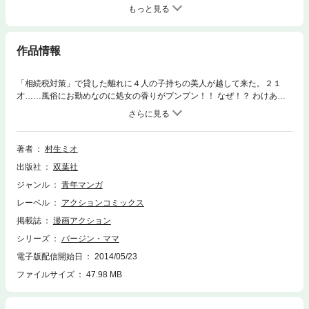
もっと見る
作品情報
「相続税対策」で貸した離れに４人の子持ちの美人が越して来た。２１
才……風俗にお勤めなのに処女の香りがプンプン！！ なぜ！？ わけあり
の『バージンママ』は天真爛漫コケティッシュ豊満ボディ。男たちは彼女
を身近に感じとれるだけで幸福気分。不思議な魅力を発散させて巻き起こ
す大騒動！長編人気作品！！
著者
村生ミオ
出版社
双葉社
ジャンル
青年マンガ
レーベル
アクションコミックス
掲載誌
漫画アクション
シリーズ
バージン・ママ
電子版配信開始日
2014/05/23
ファイルサイズ
47.98 MB