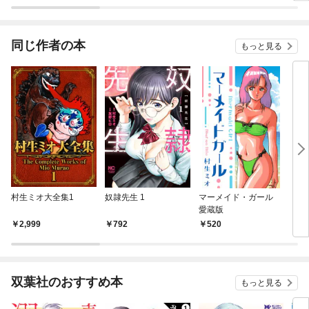
同じ作者の本
もっと見る
村生ミオ大全集1
奴隷先生 1
マーメイド・ガール
シン
愛蔵版
2,999
792
520
5
双葉社のおすすめ本
もっと見る