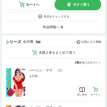
カートへ
今すぐ買う
作品をチェックする
作品情報へ
全20冊
シリーズ
お気に入り登録
完結
未購入巻をまとめて買う
1巻から
|
最新刊から
バージン・ママ （1）
770
試し読み
カートへ