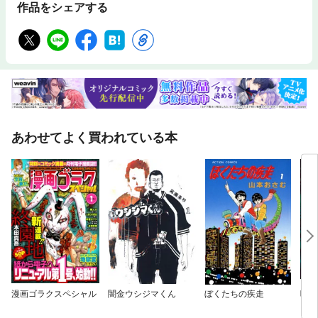
作品をシェアする
あわせてよく買われている本
漫画ゴラクスペシャル
闇金ウシジマくん
ぼくたちの疾走
呪術