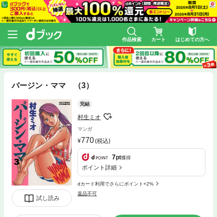
作品検索
カート
はじめての方へ
バージン・ママ （3）
完結
村生ミオ
マンガ
770
(税込)
7
pt
獲得
ポイント詳細
dカード利用でさらにポイント+2%
返品不可
試し読み