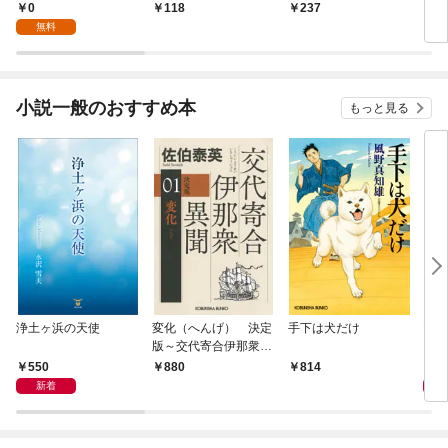
～【単話】（１）
話】（１）
ンスターのミスコン無
（１
0
118
237
2
双～【単話】（１）
無料
小説一般のおすすめ本
もっと見る
浄土ヶ浜の天使
変化（へんげ） 決定
手下は犬だけ
マリ
版～交代寄合伊那衆異
聞（1）～
550
1,
880
814
新着