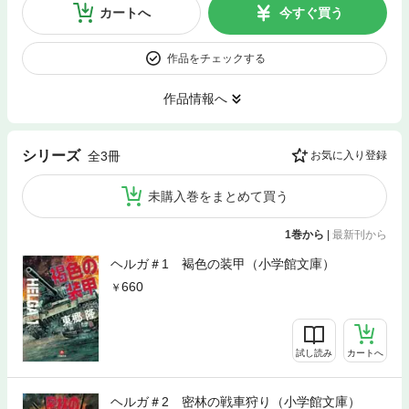
カートへ
今すぐ買う
作品をチェックする
作品情報へ
シリーズ
全3冊
お気に入り登録
未購入巻をまとめて買う
1巻から
|
最新刊から
ヘルガ＃1 褐色の装甲（小学館文庫）
660
試し読み
カートへ
ヘルガ＃2 密林の戦車狩り（小学館文庫）