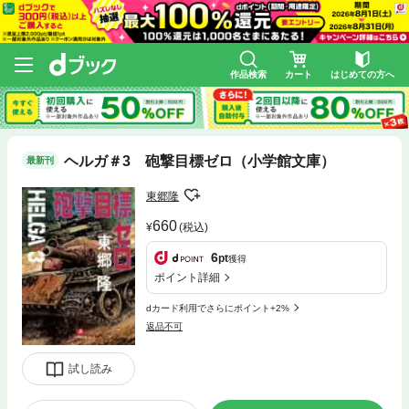
作品検索
カート
はじめての方へ
ヘルガ＃3 砲撃目標ゼロ（小学館文庫）
最新刊
東郷隆
660
(税込)
6
pt
獲得
ポイント詳細
dカード利用でさらにポイント+2%
返品不可
試し読み