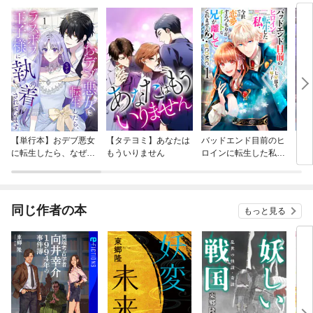
【単行本】おデブ悪女
【タテヨミ】あなたは
バッドエンド目前のヒ
【タ
に転生したら、なぜか
もういりません
ロインに転生した私、
リ〜
ラスボス王子様に執着
今世では恋愛するつも
されています
りがチートな兄が離し
てくれません！？@C
OMIC
同じ作者の本
もっと見る