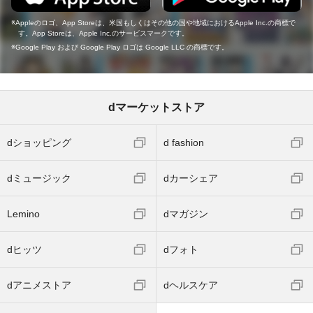
Appleのロゴ、App Storeは、米国もしくはその他の国や地域におけるApple Inc.の商標で
す。App Storeは、Apple Inc.のサービスマークです。
Google Play および Google Play ロゴは Google LLC の商標です。
dマーケットストア
dショッピング
d fashion
dミュージック
dカーシェア
Lemino
dマガジン
dヒッツ
dフォト
dアニメストア
dヘルスケア