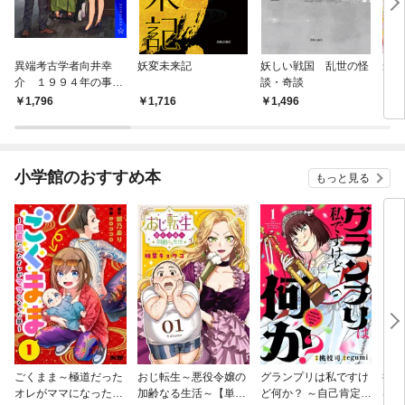
異端考古学者向井幸
妖変未来記
妖しい戦国 乱世の怪
最後
介 １９９４年の事件
談・奇談
簿
1,796
1,716
1,496
6
小学館のおすすめ本
もっと見る
ごくまま～極道だった
おじ転生～悪役令嬢の
グランプリは私ですけ
後宮
オレがママになった話
加齢なる生活～【単
ど何か？ ～自己肯定モ
は謎