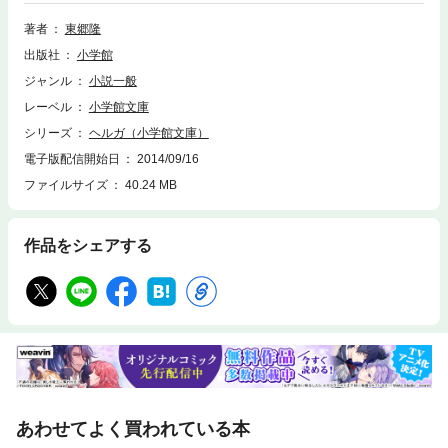
ルガ〉の力により解放戦線は急展開。ゲリラの指導者・T55戦車の指揮官
が日本人らしいとの噂にあわてた日本政府は、極秘に開発中のT90戦車を
著者
東郷隆
送りこむ。※この商品は紙の書籍のページを画像にした電子書籍です。文
出版社
小学館
字サイズだけを拡大・縮小することはできませんので、予めご了承くださ
い。 試し読みファイルにより、ご購入前にお手持ちの端末での表示をご確
ジャンル
小説一般
認ください。
レーベル
小学館文庫
シリーズ
ヘルガ（小学館文庫）
電子版配信開始日
2014/09/16
ファイルサイズ
40.24 MB
作品をシェアする
あわせてよく買われている本