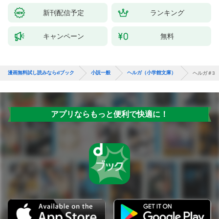
新刊配信予定
ランキング
キャンペーン
無料
漫画無料試し読みならdブック
小説一般
ヘルガ（小学館文庫）
ヘルガ＃3
アプリならもっと便利で快適に！