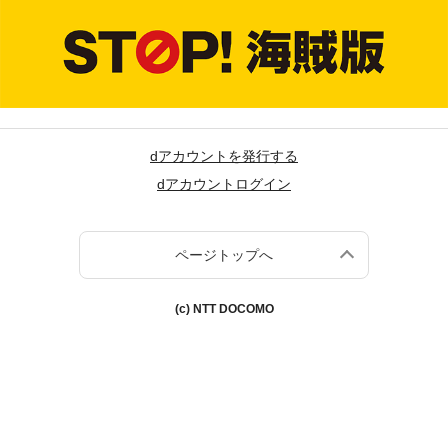
dアカウントを発行する
dアカウントログイン
ページトップへ
(c) NTT DOCOMO