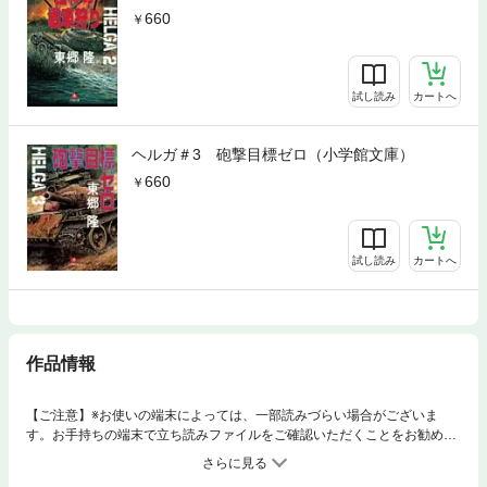
660
試し読み
カートへ
ヘルガ＃3 砲撃目標ゼロ（小学館文庫）
660
試し読み
カートへ
作品情報
【ご注意】※お使いの端末によっては、一部読みづらい場合がございま
す。お手持ちの端末で立ち読みファイルをご確認いただくことをお勧めし
ます。「モガンボ民主共和国」――アフリカの小国、埋蔵希少金属資源を
めぐり、旧宗主国に操られ、部族抗争の真っ只中にある。T55型戦車〈ヘ