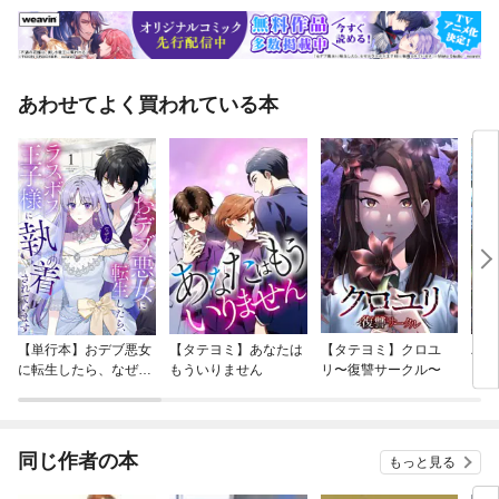
あわせてよく買われている本
【単行本】おデブ悪女
【タテヨミ】あなたは
【タテヨミ】クロユ
バッ
に転生したら、なぜか
もういりません
リ〜復讐サークル〜
ロイ
ラスボス王子様に執着
今世
されています
りが
てく
OMI
同じ作者の本
もっと見る