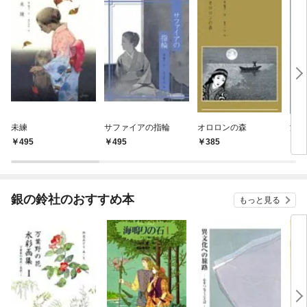
未練
サファイアの指輪
オロロンの森
泪壷
495
495
385
3
銀の鈴社のおすすめ本
もっと見る