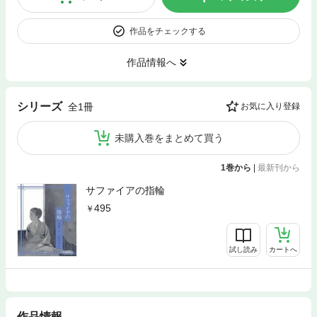
作品をチェックする
作品情報へ
シリーズ
全1冊
お気に入り登録
未購入巻をまとめて買う
1巻から
|
最新刊から
サファイアの指輪
495
試し読み
カートへ
作品情報