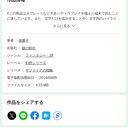
※この商品はタブレットなど大きいディスプレイを備えた端末で読むこと
に適しています。また、文字だけを拡大することや、文字列のハイライ
ト、検索、辞書の参照、引用などの機能が使用できません。思い出をそっ
と抱えこんでいる、大人のための絵物語。
著者
泉響子
出版社
銀の鈴社
ジャンル
ファンタジー・SF
レーベル
幻想シリーズ
シリーズ
サファイアの指輪
電子版配信開始日
2014/09/09
ファイルサイズ
4.23 MB
作品をシェアする