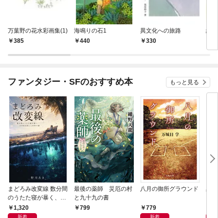
万葉野の花水彩画集(1)
海鳴りの石1
異文化への旅路
絵を
385
440
330
3
ファンタジー・SFのおすすめ本
もっと見る
まどろみ改変線 数分間
最後の薬師 災厄の村
八月の御所グラウンド
黒い
のうたた寝が暴く、18
と九十九の書
0度反転した世界の謎
1,320
779
8
799
新着
新着