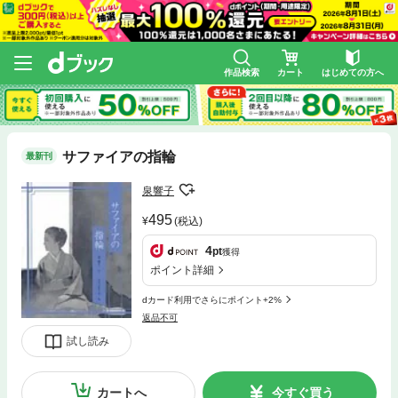
作品検索
カート
はじめての方へ
サファイアの指輪
最新刊
泉響子
495
(税込)
4
pt
獲得
ポイント詳細
dカード利用でさらにポイント+2%
返品不可
試し読み
カートへ
今すぐ買う