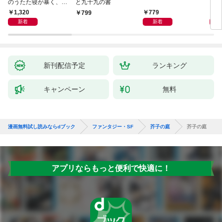
のうたた寝が暴く、18
と九十九の書
0度反転した世界の謎
1,320
779
8
799
新着
新着
新刊配信予定
ランキング
キャンペーン
無料
漫画無料試し読みならdブック
ファンタジー・SF
芥子の庭
芥子の庭
アプリならもっと便利で快適に！