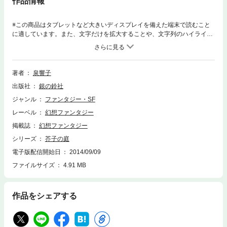
作品情報
※この商品はタブレットなど大きいディスプレイを備えた端末で読むこと
に適しています。また、文字だけを拡大することや、文字列のハイライ
ト、検索、辞書の参照、引用などの機能が使用できません。芥子屋敷と呼
ばれる大きなお屋敷に、ひときわ美しかったさちという人がいました。わ
たしはその日もいっしょにさちとかくれんぼをしたのです。さちは、かく
れるのも忘れて大輪の、真紅の芥子の花に心を奪われておりました。芥子
著者
泉響子
畑から池へ向かうさち。池の面は静でした。かげろうのように揺らめきな
出版社
銀の鈴社
がら心に沁みる泉響子の幻想世界！泉響子幻想シリーズ4
ジャンル
ファンタジー・SF
レーベル
幻想ファンタジー
掲載誌
幻想ファンタジー
シリーズ
芥子の庭
電子版配信開始日
2014/09/09
ファイルサイズ
4.91 MB
作品をシェアする