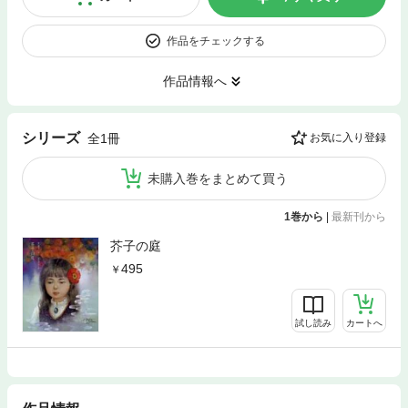
作品をチェックする
作品情報へ
シリーズ
全1冊
お気に入り登録
未購入巻をまとめて買う
1巻から
|
最新刊から
芥子の庭
495
試し読み
カートへ