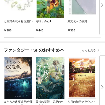
万葉野の花水彩画集(1)
海鳴りの石1
異文化への旅路
風を
385
440
330
3
ファンタジー・SFのおすすめ本
もっと見る
まどろみ改変線 数分間
最後の薬師 災厄の村
八月の御所グラウンド
黒い