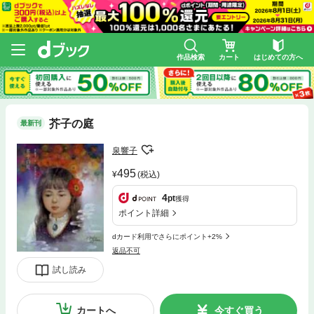
作品検索
カート
はじめての方へ
芥子の庭
最新刊
泉響子
495
(税込)
4
pt
獲得
ポイント詳細
dカード利用でさらにポイント+2%
返品不可
試し読み
カートへ
今すぐ買う