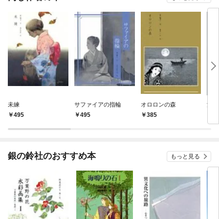
未練
サファイアの指輪
オロロンの森
泪壷
495
495
385
3
銀の鈴社のおすすめ本
もっと見る