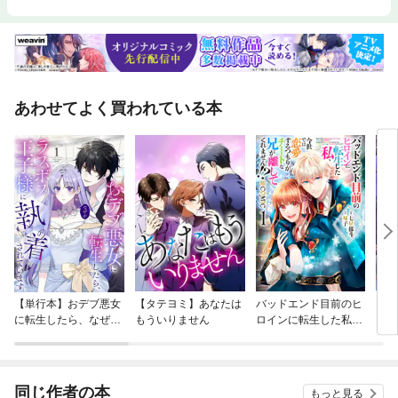
あわせてよく買われている本
【単行本】おデブ悪女
【タテヨミ】あなたは
バッドエンド目前のヒ
【タ
に転生したら、なぜか
もういりません
ロインに転生した私、
リ〜
ラスボス王子様に執着
今世では恋愛するつも
されています
りがチートな兄が離し
てくれません！？@C
OMIC
同じ作者の本
もっと見る