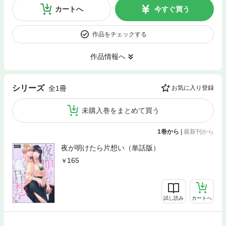
カートへ
今すぐ買う
作品をチェックする
作品情報へ
シリーズ
全1冊
お気に入り登録
未購入巻をまとめて買う
1巻から
|
最新刊から
夜が明けたら片想い（単話版）
165
試し読み
カートへ