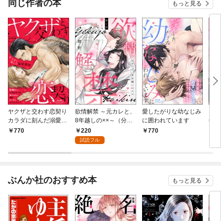
同じ作者の本
もっと見る
ヤクザと交わす恋契り
欲情解禁 ～元カレと、
愛したがりな幼なじみ
【d
カラダに刻んだ溺愛調
8年越しの××～（分冊
に囲われています
年分
教
版） 【第1話】
ぐず
220
770
770
2
じみ
試読フル
（分
話】
ぶんか社のおすすめ本
もっと見る