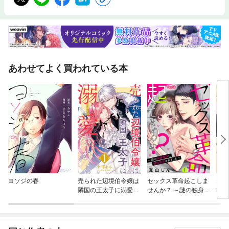
あわせてよく買われている本
ヨソジの春
売られた辺境伯令嬢は
セックス革命起こしま
10
隣国の王太子に溺愛さ
せんか？ ～謎の独身貴
す
れる
族に彼氏宣言されまし
た～