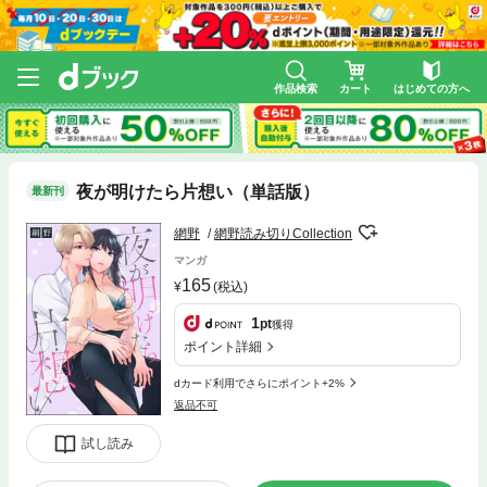
作品検索
カート
はじめての方へ
夜が明けたら片想い（単話版）
最新刊
網野
網野読み切りCollection
マンガ
165
(税込)
1
pt
獲得
ポイント詳細
dカード利用でさらにポイント+2%
返品不可
試し読み