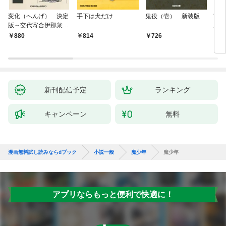
変化（へんげ） 決定
手下は犬だけ
鬼役（壱） 新装版
南町
版～交代寄合伊那衆異
舟の
聞（1）～
880
814
726
9
新刊配信予定
ランキング
キャンペーン
無料
漫画無料試し読みならdブック
小説一般
魔少年
魔少年
アプリならもっと便利で快適に！