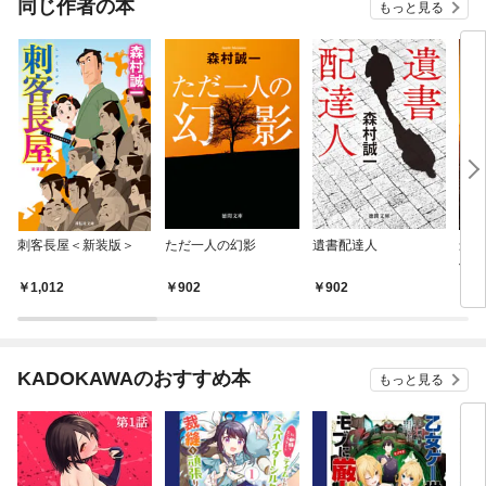
同じ作者の本
もっと見る
刺客長屋＜新装版＞
ただ一人の幻影
遺書配達人
最後
傑作
1,012
902
902
8
KADOKAWAのおすすめ本
もっと見る