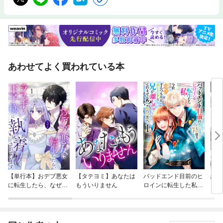
あわせてよく買われている本
【単行本】おデブ悪女
【タテヨミ】あなたは
バッドエンド目前のヒ
結界
に転生したら、なぜか
もういりません
ロインに転生した私、
ラスボス王子様に執着
今世では恋愛するつも
されています
りがチートな兄が離し
てくれません！？@C
OMIC