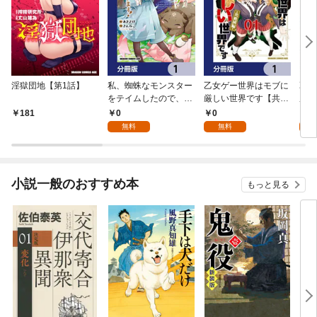
淫獄団地【第1話】
私、蜘蛛なモンスター
乙女ゲー世界はモブに
乙女
をテイムしたので、ス
厳しい世界です【共和
厳し
パイダーシルクで裁縫
国編】【分冊版】 1
国
0
0
8
181
を頑張ります！【分冊
無料
無料
試
版】 1
小説一般のおすすめ本
もっと見る