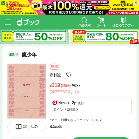
作品検索
カート
はじめての方へ
魔少年
最新刊
割引
森村誠一
319
(税込)
638
(2026/08/13まで)
2
pt
獲得
ポイント詳細
dカード利用でさらにポイント+2%
試し読み
返品不可