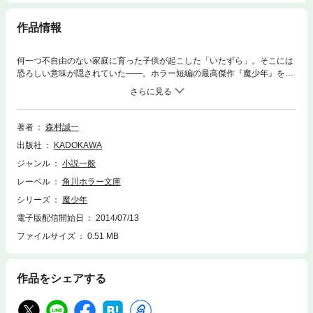
作品情報
何一つ不自由のない家庭に育った子供が起こした「いたずら」。そこには
恐ろしい意味が隠されていた――。ホラー短編の最高傑作『魔少年』をは
じめ、“顔のない男”に日夜悩まされる『空白の凶相』。女の執念の憎悪を
描く『雪の絶唱』。共犯であるはずの男から脅迫される『死を運ぶ天敵』
など、人間の心の暗部を映す、現実的ホラー短編集。〈七つの恐怖〉
著者
森村誠一
出版社
KADOKAWA
ジャンル
小説一般
レーベル
角川ホラー文庫
シリーズ
魔少年
電子版配信開始日
2014/07/13
ファイルサイズ
0.51 MB
作品をシェアする