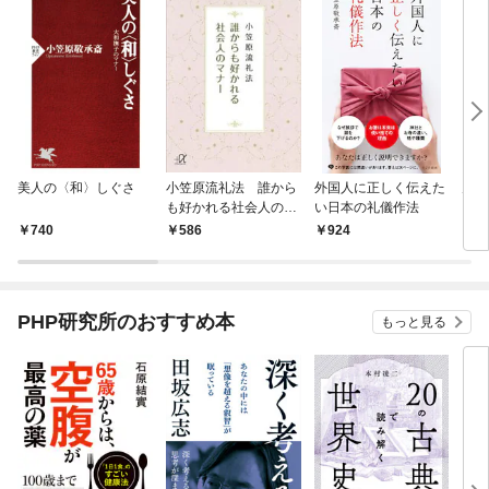
美人の〈和〉しぐさ
小笠原流礼法 誰から
外国人に正しく伝えた
男の
も好かれる社会人のマ
い日本の礼儀作法
ナー
740
586
924
8
PHP研究所のおすすめ本
もっと見る