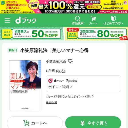
作品検索
カート
はじめての方へ
小笠原流礼法 美しいマナー心得
最新刊
小笠原敬承斎
799
(税込)
7
pt
獲得
ポイント詳細
dカード利用でさらにポイント+2%
返品不可
カートへ
今すぐ買う