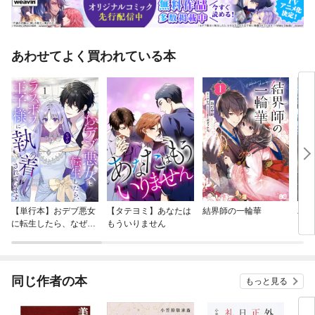
あわせてよく買われている本
【単行本】おデブ悪女
【タテヨミ】あなたは
結界師の一輪華
バッ
に転生したら、なぜか
もういりません
ロイ
ラスボス王子様に執着
今世
されています
りが
てく
OMI
同じ作者の本
もっと見る