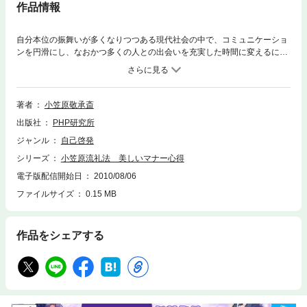
作品情報
自分本位の振舞いが多くなりつつある現代社会の中で、コミュニケーショ
ンを円滑にし、なおかつ多くの人との出会いを充実した時間に変えるには
何が必要なのだろうか。相手の悲しみのみならず、喜びをも分かち合える
ことは、相手との距離を格段にちぢめる。そのためには自分の気持ちを押
し殺すのではなく、相手へのこころを大切にし、それを表現するのであ
る。「小笠原礼法」が伝承する作法の基本は、現代にこそ生かされるコミ
著者
小笠原敬承斎
ュニケーションの知恵に溢れている。
出版社
PHP研究所
ジャンル
自己啓発
シリーズ
小笠原流礼法 美しいマナー心得
電子版配信開始日
2010/08/06
ファイルサイズ
0.15 MB
作品をシェアする