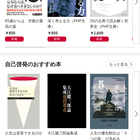
65歳からは、空腹が最
深く考える力（PHP文
20の古典で読み解く世
面白
高の薬
庫）
界史（PHP文庫）
恐竜
850
850
1,600
9
新着
新着
新着
自己啓発のおすすめ本
もっと見る
人生は逆算できるのか
大江健三郎論集成
人生の優先順位は「５
極限
つの富」が決める