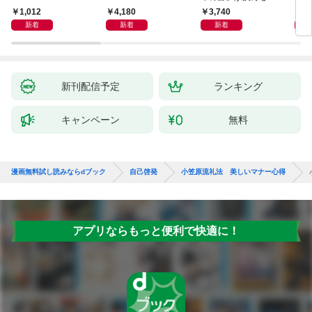
1,012
4,180
3,740
2,
新着
新着
新着
新刊配信予定
ランキング
キャンペーン
無料
漫画無料試し読みならdブック
自己啓発
小笠原流礼法 美しいマナー心得
アプリならもっと便利で快適に！