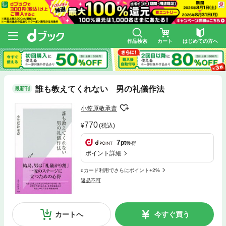
作品検索
カート
はじめての方へ
誰も教えてくれない 男の礼儀作法
最新刊
小笠原敬承斎
770
(税込)
7
pt
獲得
ポイント詳細
dカード利用でさらにポイント+2%
返品不可
カートへ
今すぐ買う