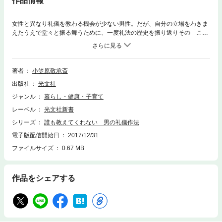
作品情報
女性と異なり礼儀を教わる機会が少ない男性。だが、自分の立場をわきま
えたうえで堂々と振る舞うために、一度礼法の歴史を振り返りその「ここ
ろ」と「かたち」を身につけてみてはいかがだろう。そもそも礼法とは、
武士が生き延びるために作られ受け継がれてきたものである。「こころ」
「姿勢」「席」「食作法」「ことば遣い」「つき合い」「格好」。室町時
代に確立した小笠原流礼法の秘伝の古文書を、本格的に紹介する初の試
著者
小笠原敬承斎
み。【光文社新書】
出版社
光文社
ジャンル
暮らし・健康・子育て
レーベル
光文社新書
シリーズ
誰も教えてくれない 男の礼儀作法
電子版配信開始日
2017/12/31
ファイルサイズ
0.67 MB
作品をシェアする