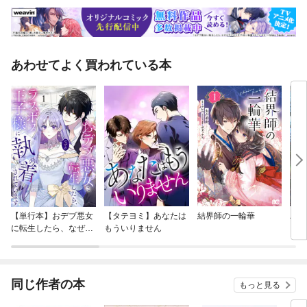
あわせてよく買われている本
【単行本】おデブ悪女
【タテヨミ】あなたは
結界師の一輪華
バッ
に転生したら、なぜか
もういりません
ロイ
ラスボス王子様に執着
今世
されています
りが
てく
OMI
同じ作者の本
もっと見る