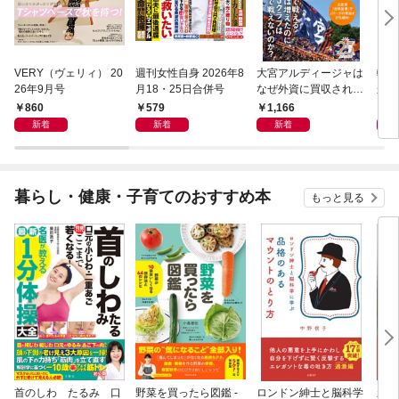
VERY（ヴェリィ） 20
週刊女性自身 2026年8
大宮アルディージャは
転売
26年9月号
月18・25日合併号
なぜ外資に買収された
から
のか？～日本サッカー
け）
860
579
1,166
1,
とスポーツビジネスに
新着
新着
新着
起きた「革命」～
暮らし・健康・子育てのおすすめ本
もっと見る
首のしわ たるみ 口
野菜を買ったら図鑑 -
ロンドン紳士と脳科学
新版