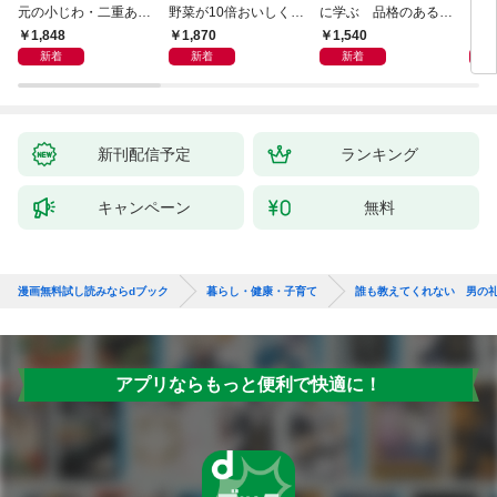
元の小じわ・二重あ
野菜が10倍おいしくな
に学ぶ 品格のあるマ
ご 何歳からでもここ
る保存法と64のレシピ
ウントのとり方
1,848
1,870
1,540
1,
まで若くなる！ 名医
-
新着
新着
新着
が教える最新１分体操
大全
新刊配信予定
ランキング
キャンペーン
無料
漫画無料試し読みならdブック
暮らし・健康・子育て
誰も教えてくれない 男の
アプリならもっと便利で快適に！