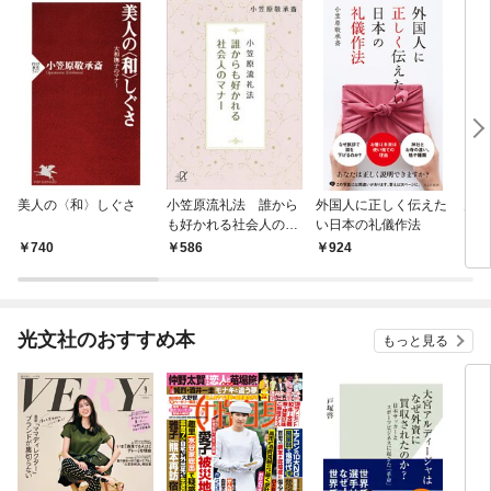
美人の〈和〉しぐさ
小笠原流礼法 誰から
外国人に正しく伝えた
男の
も好かれる社会人のマ
い日本の礼儀作法
ナー
740
586
924
8
光文社のおすすめ本
もっと見る