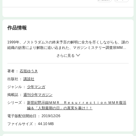
作品情報
1999年、ノストラダムスの終末予言の解明に全力を尽くしながらも、謎の
組織の妨害により解散に追い込まれた、マガジンミステリー調査班MM
R……。しかし、彼らの情熱と探究心は消えていなかった！ 新生MMRが
新たな謎に挑む!!
著者
石垣ゆうき
出版社
講談社
ジャンル
少年マンガ
掲載誌
週刊少年マガジン
シリーズ
新世紀黙示録ＭＭＲ Ｒｅｓｕｒｒｅｃｔｉｏｎ ＭＭＲ復活
編＆「人類最期の日」の真実を暴け！！
電子版配信開始日
2019/12/26
ファイルサイズ
44.10 MB