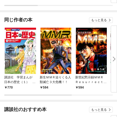
同じ作者の本
もっと見る
講談社 学習まんが
新生ＭＭＲ迫りくる人
新世紀黙示録ＭＭＲ
イブ
日本の歴史（１） 列
類滅亡３大危機！！
Ｒｅｓｕｒｒｅｃｔｉ
号 [
島のあけぼの
ｏｎ ＭＭＲ復活編＆
売]
770
594
594
4
「人類最期の日」の真
実を暴け！！
講談社のおすすめ本
もっと見る