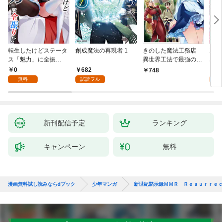
転生したけどステータ
創成魔法の再現者 1
きのした魔法工務店
王位
ス「魅力」に全振
異世界工法で最強の家
兆候
り！？(1)
づくりを（コミック）
入れ
0
682
0
748
１
る。
無料
試読フル
新刊配信予定
ランキング
キャンペーン
無料
漫画無料試し読みならdブック
少年マンガ
新世紀黙示録ＭＭＲ Ｒｅｓｕｒｒｅｃ