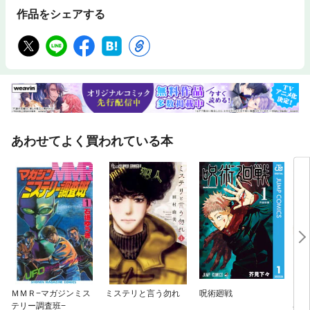
作品をシェアする
あわせてよく買われている本
ＭＭＲ−マガジンミス
ミステリと言う勿れ
呪術廻戦
とん
テリー調査班−
界放