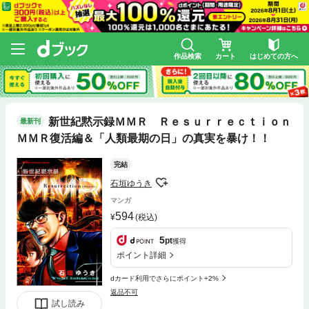
作品検索
カート
はじめての方へ
新世紀黙示録ＭＭＲ Ｒｅｓｕｒｒｅｃｔｉｏｎ
最新刊
ＭＭＲ復活編＆「人類最期の日」の真実を暴け！！
完結
石垣ゆうき
マンガ
594
(税込)
5
pt
獲得
ポイント詳細
dカード利用でさらにポイント+2%
返品不可
試し読み