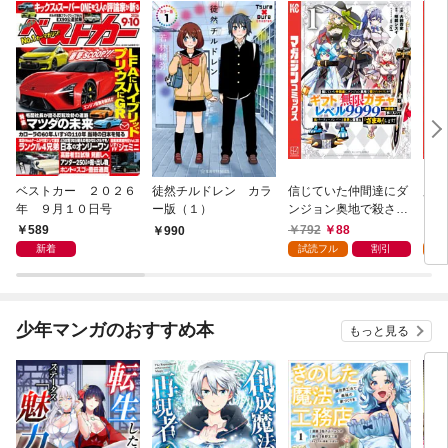
ベストカー ２０２６
徒然チルドレン カラ
信じていた仲間達にダ
魔女
年 ９月１０日号
ー版（１）
ンジョン奥地で殺され
かけたがギフト『無限
589
792
88
7
990
ガチャ』でレベル９９
新着
試読フル
割引
試
９９の仲間達を手に入
れて元パーティーメン
バーと世界に復讐＆
『ざまぁ！』します！
少年マンガのおすすめ本
もっと見る
（１）