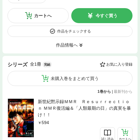
カートへ
今すぐ買う
作品をチェックする
作品情報へ
全1冊
シリーズ
お気に入り登録
完結
未購入巻をまとめて買う
1巻から
|
最新刊から
新世紀黙示録ＭＭＲ Ｒｅｓｕｒｒｅｃｔｉｏ
ｎ ＭＭＲ復活編＆「人類最期の日」の真実を暴
け！！
594
試し読み
カートへ