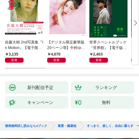
佐藤大樹 2nd写真集『I
【デジタル限定豪華版
世界スペシャルブック
知英写
n Motion』【電子限定
20ページ増】中村ゆり
『世界館』【電子版限
【電
動画特典付き】
か写真集 Yu LU ri NA
定特別インタビュー付
3,135
4,070
2,403
4,
き】
新着
新着
新着
新刊配信予定
ランキング
キャンペーン
無料
漫画無料試し読みならdブック
風景・建築他
すっきり、楽しく、自由に暮らす 〜Maru