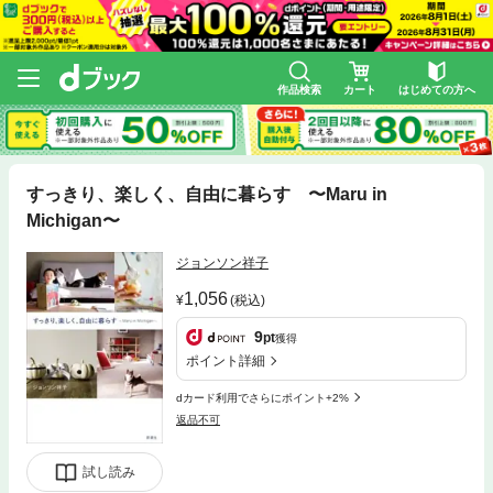
作品検索
カート
はじめての方へ
すっきり、楽しく、自由に暮らす 〜Maru in
Michigan〜
ジョンソン祥子
1,056
(税込)
9
pt
獲得
ポイント詳細
dカード利用でさらにポイント+2%
返品不可
試し読み