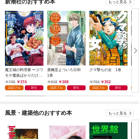
新潮社のおすすめ本
もっと見る
魔王城の料理番 〜コワ
鹿楓堂よついろ日和
クマ撃ちの女 1巻
俺の
モテ魔族ばかりだけ
1巻
ンビ
ど、ホワイトな職場で
る 
748
374
616
308
704
352
7
す〜 1巻
試読フル
割引
試読フル
割引
試読フル
割引
試
風景・建築他のおすすめ本
もっと見る