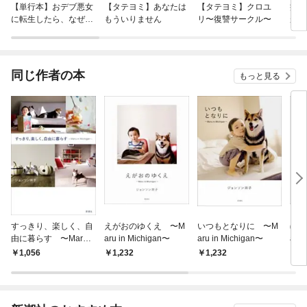
【単行本】おデブ悪女
【タテヨミ】あなたは
【タテヨミ】クロユ
病弱
に転生したら、なぜか
もういりません
リ〜復讐サークル〜
が、
ラスボス王子様に執着
ぎて
されています
たち
ね！
同じ作者の本
もっと見る
すっきり、楽しく、自
えがおのゆくえ 〜M
いつもとなりに 〜M
ぼく
由に暮らす 〜Maru i
aru in Michigan〜
aru in Michigan〜
aru 
n Michigan〜
1,056
1,232
1,232
1,