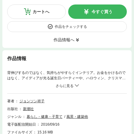
カートへ
今すぐ買う
作品をチェックする
作品情報へ
作品情報
背伸びするのではなく、気持ちがやすらぐインテリア。お金をかけるので
はなく、アイディアが光る誕生日パーティーや、ハロウィン、クリスマス
などのイベント。センス溢れる子ども服のコーディネート。小さな子ども
やペットと暮らしていても実現できる、おしゃれでシンプルな暮らしを、
大人気シリーズの著者が初公開！
著者
ジョンソン祥子
出版社
新潮社
ジャンル
暮らし・健康・子育て
風景・建築他
電子版配信開始日
2016/09/16
ファイルサイズ
15.16 MB