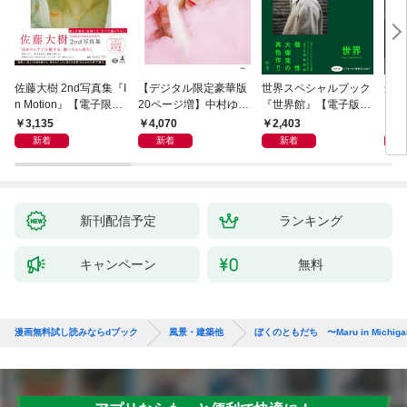
佐藤大樹 2nd写真集『I
【デジタル限定豪華版
世界スペシャルブック
知英写
n Motion』【電子限定
20ページ増】中村ゆり
『世界館』【電子版限
【電
動画特典付き】
か写真集 Yu LU ri NA
定特別インタビュー付
3,135
4,070
2,403
4,
き】
新着
新着
新着
新刊配信予定
ランキング
キャンペーン
無料
漫画無料試し読みならdブック
風景・建築他
ぼくのともだち 〜Maru in Michig