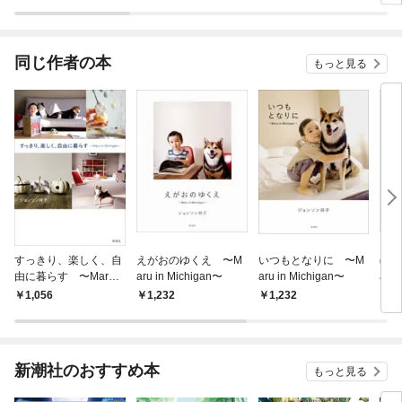
ラスボス王子様に執着
今世
されています
りが
てく
OMI
同じ作者の本
もっと見る
すっきり、楽しく、自
えがおのゆくえ 〜M
いつもとなりに 〜M
ぼく
由に暮らす 〜Maru i
aru in Michigan〜
aru in Michigan〜
aru 
n Michigan〜
1,056
1,232
1,232
1,
新潮社のおすすめ本
もっと見る