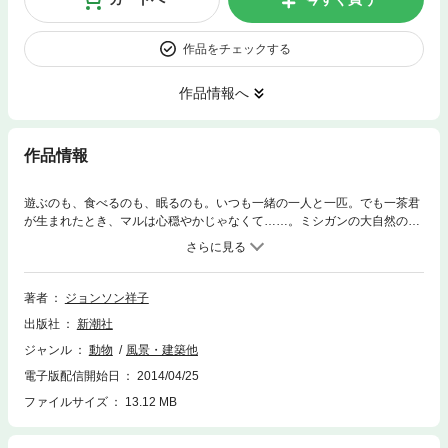
作品をチェックする
作品情報へ
作品情報
遊ぶのも、食べるのも、眠るのも。いつも一緒の一人と一匹。でも一茶君
が生まれたとき、マルは心穏やかじゃなくて……。ミシガンの大自然のな
か、ちょっぴりずつ距離を縮めていく二人を、お母さんだからこそ撮れる
幸せショットと、柔らかな視線で綴ったフォトエッセイ。大人気ブログを
元にしたほっこり連載、ついに電子書籍化！
著者
ジョンソン祥子
出版社
新潮社
ジャンル
動物
風景・建築他
電子版配信開始日
2014/04/25
ファイルサイズ
13.12 MB