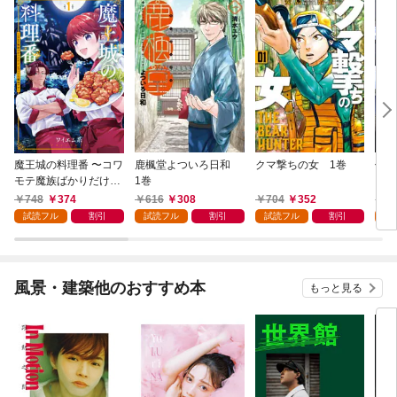
魔王城の料理番 〜コワ
鹿楓堂よついろ日和
クマ撃ちの女 1巻
俺の
モテ魔族ばかりだけ
1巻
ンビ
ど、ホワイトな職場で
る 
748
374
616
308
704
352
7
す〜 1巻
試読フル
割引
試読フル
割引
試読フル
割引
試
風景・建築他のおすすめ本
もっと見る