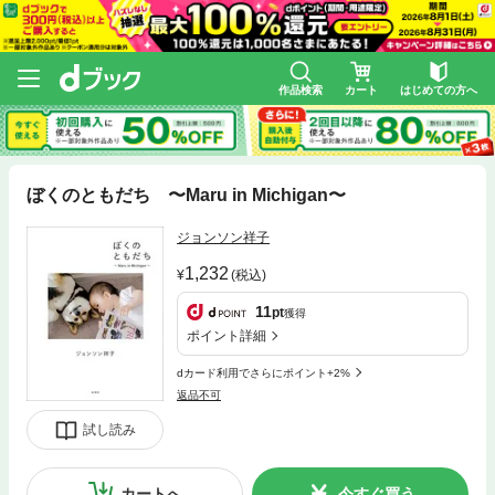
作品検索
カート
はじめての方へ
ぼくのともだち 〜Maru in Michigan〜
ジョンソン祥子
1,232
(税込)
11
pt
獲得
ポイント詳細
dカード利用でさらにポイント+2%
返品不可
試し読み
カートへ
今すぐ買う