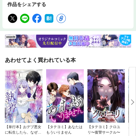
作品をシェアする
あわせてよく買われている本
【単行本】おデブ悪女
【タテヨミ】あなたは
【タテヨミ】クロユ
バッ
に転生したら、なぜか
もういりません
リ〜復讐サークル〜
ロイ