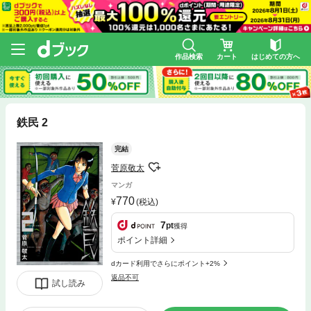
作品検索
カート
はじめての方へ
鉄民 2
完結
菅原敬太
マンガ
770
(税込)
7
pt
獲得
ポイント詳細
dカード利用でさらにポイント+2%
返品不可
試し読み