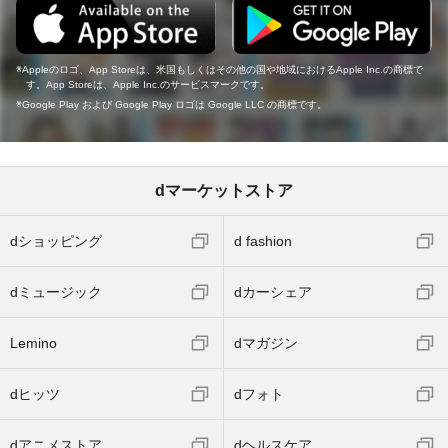
Appleのロゴ、App Storeは、米国もしくはその他の国や地域におけるApple Inc.の商標で
す。App Storeは、Apple Inc.のサービスマークです。
Google Play および Google Play ロゴは Google LLC の商標です。
dマーケットストア
dショッピング
d fashion
dミュージック
dカーシェア
Lemino
dマガジン
dヒッツ
dフォト
dアニメストア
dヘルスケア