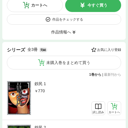
カートへ
今すぐ買う
作品をチェックする
作品情報へ
全3冊
シリーズ
お気に入り登録
完結
未購入巻をまとめて買う
1巻から
|
最新刊から
鉄民 1
770
試し読み
カートへ
鉄民 2