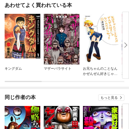
あわせてよく買われている本
キングダム
マザーパラサイト
お兄ちゃんのことなん
ダン
かぜんぜん好きじゃな
求め
いんだからねっ！！
るだ
クロ
レイ
同じ作者の本
もっと見る