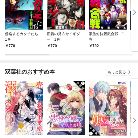
侵略するカタチたち
正義の見方セイギダ
家族対抗殺戮合戦 1
天泣
1巻
ー 1巻
巻
770
770
792
7
双葉社のおすすめ本
もっと見る