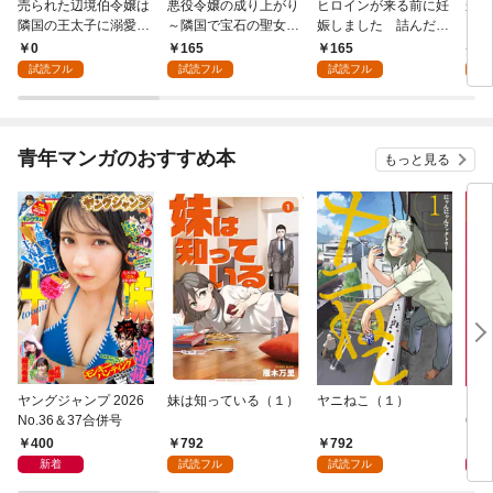
売られた辺境伯令嬢は
悪役令嬢の成り上がり
ヒロインが来る前に妊
かた
隣国の王太子に溺愛さ
～隣国で宝石の聖女と
娠しました 詰んだは
る理
れる 1
呼ばれるまで～（コミ
ずの悪役令嬢ですが、
0
165
165
9
ック） 分冊版 1
どうやら違うようです
試読フル
試読フル
試読フル
試
（コミック） 分冊版 1
青年マンガのおすすめ本
もっと見る
ヤングジャンプ 2026
妹は知っている（１）
ヤニねこ（１）
モー
No.36＆37合併号
6・3
日発
400
792
792
4
新着
試読フル
試読フル