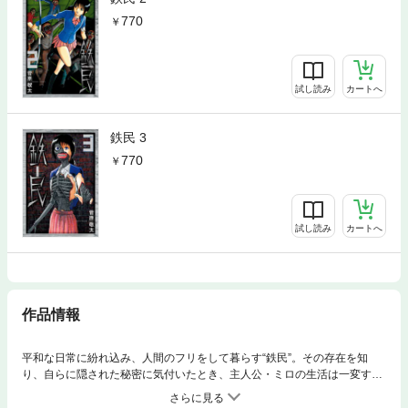
770
試し読み
カートへ
鉄民 3
770
試し読み
カートへ
作品情報
平和な日常に紛れ込み、人間のフリをして暮らす“鉄民”。その存在を知
り、自らに隠された秘密に気付いたとき、主人公・ミロの生活は一変す
る。そして現れたのは…もう一人の自分!? 果たしてその正体は――。次々
と巻き起こる衝撃展開から目が離せない！「WEBコミックアクション」に