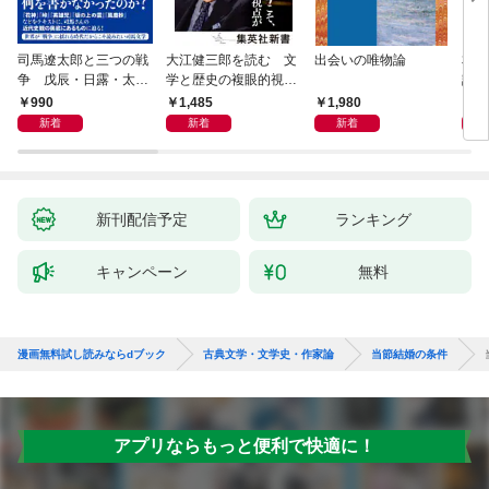
司馬遼太郎と三つの戦
大江健三郎を読む 文
出会いの唯物論
本当
争 戊辰・日露・太平
学と歴史の複眼的視点
話）
洋
から
990
1,485
1,980
1,
新着
新着
新着
新刊配信予定
ランキング
キャンペーン
無料
漫画無料試し読みならdブック
古典文学・文学史・作家論
当節結婚の条件
アプリならもっと便利で快適に！