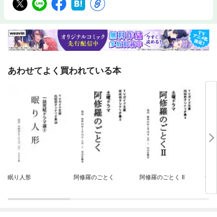
あわせてよく買われている本
眠り人形
阿修羅のごとく
阿修羅のごとく II
母上