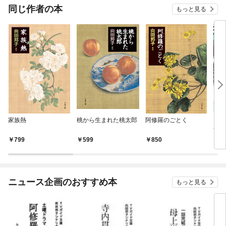
同じ作者の本
もっと見る
家族熱
桃から生まれた桃太郎
阿修羅のごとく
ビッ
ナル
22
799
599
850
4
ニュース企画のおすすめ本
もっと見る