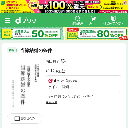
作品検索
カート
はじめての方へ
当節結婚の条件
最新刊
向田邦子
110
(税込)
1
pt
獲得
ポイント詳細
dカード利用でさらにポイント+2%
返品不可
試し読み