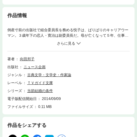
作品情報
倒産寸前の出版社で組合委員長を務める悦子は、ばりばりのキャリアウー
マン。３歳年下の恋人・寛治は副委員長だ。母が亡くなって５年、仕事と
組合のことで忙しい悦子は、家事をサラリーマンの父・順造にまかせっき
りだ。悦子が妊娠し結婚することになった。順造は悦子と寛治が住むアパ
ートから家具まで、完璧なまでに準備を整える。だが、それは順造の恋人
でおでん屋の女将ハルが手配したことだった。そうと知った悦子は、もの
著者
向田邦子
すごい剣幕でハルの店に現れる。結婚前の女が、結婚して家庭を持つとい
出版社
ニュース企画
う幸せから見放された女の生き様に共鳴してゆく心理を描く。出演・十朱
幸代、船越英二、水谷良重、下条アトム、寺泉哲章ほか。演出・柳井満。
ジャンル
古典文学・文学史・作家論
昭和５４（１９７９）年１月１４日ＴＢＳ系「東芝日曜劇場」で放送。
レーベル
ＴＶガイド文庫
シリーズ
当節結婚の条件
電子版配信開始日
2014/09/09
ファイルサイズ
0.11 MB
作品をシェアする