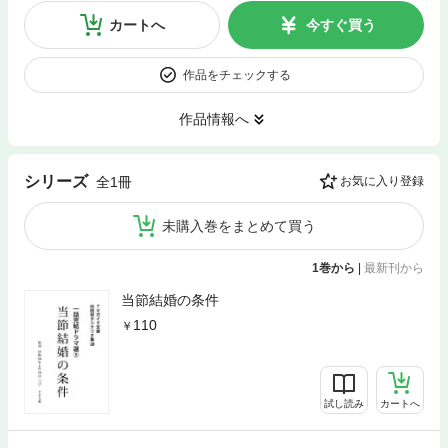
カートへ
今すぐ買う
作品をチェックする
作品情報へ
シリーズ
全1冊
お気に入り登録
未購入巻をまとめて買う
1巻から
|
最新刊から
当節結婚の条件
110
試し読み
カートへ