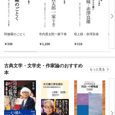
阿修羅のごとく
寺内貫太郎一家下巻
母上様・赤澤良雄
眠り
330
1,100
110
1
古典文学・文学史・作家論のおすすめ
もっと見る
本