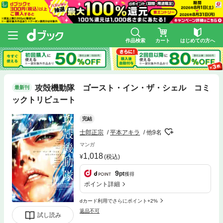
作品検索
カート
はじめての方へ
攻殻機動隊 ゴースト・イン・ザ・シェル コミ
最新刊
ックトリビュート
完結
士郎正宗
平本アキラ
他9名
マンガ
1,018
(税込)
9
pt
獲得
ポイント詳細
dカード利用でさらにポイント+2%
返品不可
試し読み