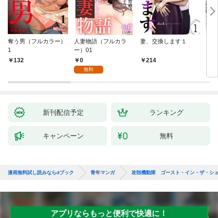
奪う男（フルカラー）
人妻物語（フルカラ
妻、交換します１
ごめ
1
ー）01
ない
0
132
214
1
無料
新刊配信予定
ランキング
キャンペーン
無料
漫画無料試し読みならdブック
青年マンガ
攻殻機動隊 ゴースト・イン・ザ・シ
アプリならもっと便利で快適に！