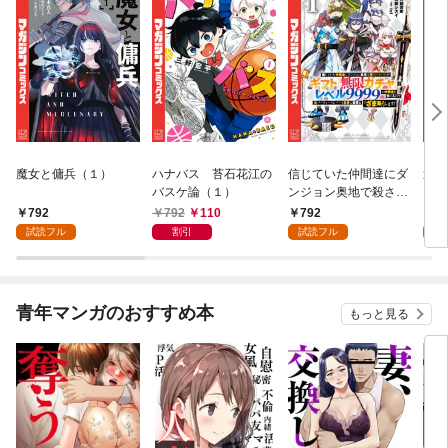
魔女と傭兵（１）
ハナバス 苔石花江の
信じていた仲間達にダ
追放
バスケ論（１）
ンジョン奥地で殺され
『自
かけたがギフト『無限
領地
792
792
110
792
7
ガチャ』でレベル９９
強の
試読フル
割引
試読フル
試
９９の仲間達を手に入
～最
れて元パーティーメン
で始
バーと世界に復讐＆
拓ス
『ざまぁ！』します！
（１
青年マンガのおすすめ本
もっと見る
（１）