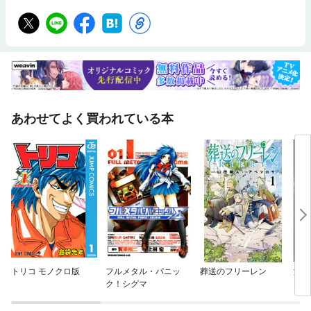
あわせてよく買われている本
トリコ モノクロ版
フルメタル・パニッ
葬送のフリーレン
海王
ク！シグマ