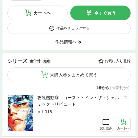
カートへ
今すぐ買う
作品をチェックする
作品情報へ
全1冊
シリーズ
お気に入り登録
完結
未購入巻をまとめて買う
1巻から
|
最新刊から
攻殻機動隊 ゴースト・イン・ザ・シェル コ
ミックトリビュート
1,018
試し読み
カートへ