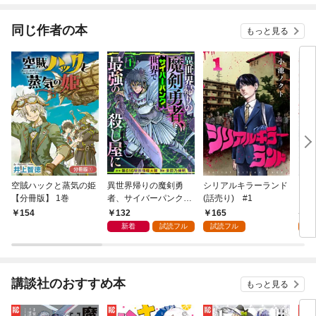
同じ作者の本
もっと見る
空賊ハックと蒸気の姫
異世界帰りの魔剣勇
シリアルキラーランド
シリ
【分冊版】 1巻
者、サイバーパンク世
(話売り) #1
ド 
界で最強の殺し屋に
132
165
7
154
（1）
新着
試読フル
試読フル
試
講談社のおすすめ本
もっと見る