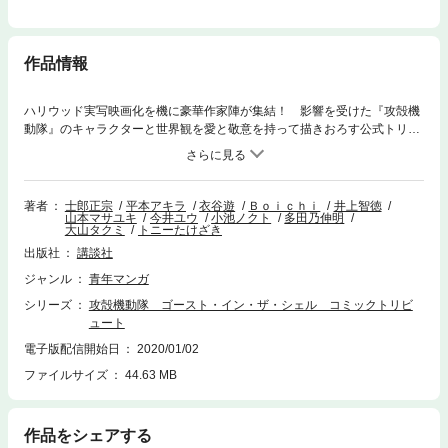
作品情報
ハリウッド実写映画化を機に豪華作家陣が集結！ 影響を受けた『攻殻機
動隊』のキャラクターと世界観を愛と敬意を持って描きおろす公式トリビ
ュート!! 参加漫画家は、衣谷遊、Boichi、井上智徳、山本マサユキ、今井
ユウ、多田乃伸明、小池ノクト、大山タクミ、トニーたけざき、平本アキ
ラ（ポスター）。
著者
士郎正宗
平本アキラ
衣谷遊
Ｂｏｉｃｈｉ
井上智徳
山本マサユキ
今井ユウ
小池ノクト
多田乃伸明
大山タクミ
トニーたけざき
出版社
講談社
ジャンル
青年マンガ
シリーズ
攻殻機動隊 ゴースト・イン・ザ・シェル コミックトリビ
ュート
電子版配信開始日
2020/01/02
ファイルサイズ
44.63 MB
作品をシェアする