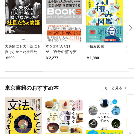
大失敗にも大不況にも
本を読む人だけ
下積み図鑑
戦国
負けなかった社長たち
が、“自分の壁”を突破
秀長
の物語
できる
990
2,277
1,980
1,
東京書籍のおすすめ本
もっと見る