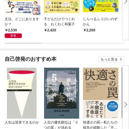
文法、どこにあります
子どもだけでつくれ
しらべるふうけいのず
更年
か？
る わくわく和菓子
かん
2,530
2,420
2,200
2,
新着
自己啓発のおすすめ本
もっと見る
人生は逆算できるのか
人生の優先順位は「５
快適さの罠―私たちの
大江
つの富」が決める
祖先が経験した「不快