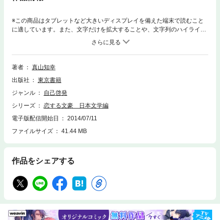
※この商品はタブレットなど大きいディスプレイを備えた端末で読むこと
に適しています。また、文字だけを拡大することや、文字列のハイライ
ト、検索、辞書の参照、引用などの機能が使用できません。漱石も鴎外も
太宰も、恋をしたから文学できた。日本文学史上にかがやく文豪たちの恋
バナが切ない系オムニバスコミックになりました。文豪たちの恋愛相関図
や話の背景、また、その後の作品への影響なども解説。文学入門にもオス
著者
真山知幸
スメ。
出版社
東京書籍
ジャンル
自己啓発
シリーズ
恋する文豪 日本文学編
電子版配信開始日
2014/07/11
ファイルサイズ
41.44 MB
作品をシェアする