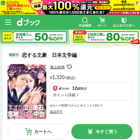
作品検索
カート
はじめての方へ
恋する文豪 日本文学編
最新刊
真山知幸
1,320
(税込)
12
pt
獲得
ポイント詳細
dカード利用でさらにポイント+2%
返品不可
カートへ
今すぐ買う