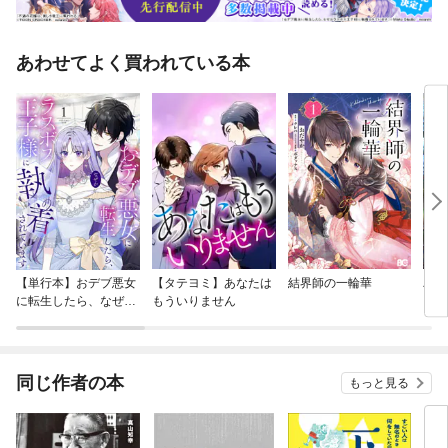
あわせてよく買われている本
【単行本】おデブ悪女
【タテヨミ】あなたは
結界師の一輪華
バッ
に転生したら、なぜか
もういりません
ロイ
ラスボス王子様に執着
今世
されています
りが
てく
OMI
同じ作者の本
もっと見る