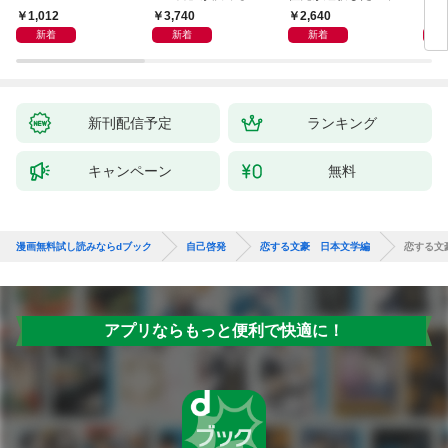
さ」が人生を充実させ
1,012
3,740
2,640
4,
る
新着
新着
新着
新刊配信予定
ランキング
キャンペーン
無料
漫画無料試し読みならdブック
自己啓発
恋する文豪 日本文学編
恋する文
アプリならもっと便利で快適に！