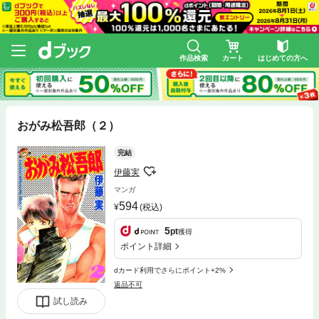
作品検索
カート
はじめての方へ
おがみ松吾郎（２）
完結
伊藤実
マンガ
594
(税込)
5
pt
獲得
ポイント詳細
dカード利用でさらにポイント+2%
返品不可
試し読み