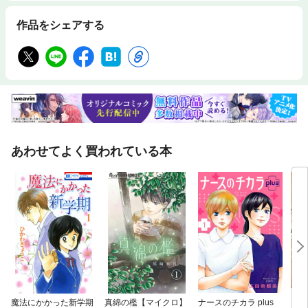
作品をシェアする
あわせてよく買われている本
魔法にかかった新学期
真綿の檻【マイクロ】
ナースのチカラ plus
ブラ