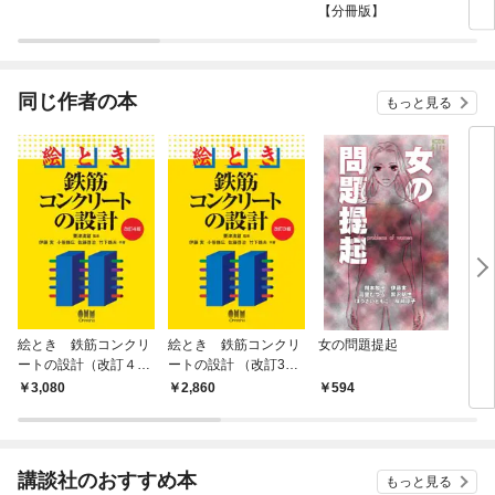
【分冊版】
同じ作者の本
もっと見る
絵とき 鉄筋コンクリ
絵とき 鉄筋コンクリ
女の問題提起
どぶ
ートの設計（改訂４
ートの設計 （改訂3
版）
版）
3,080
2,860
594
7
講談社のおすすめ本
もっと見る