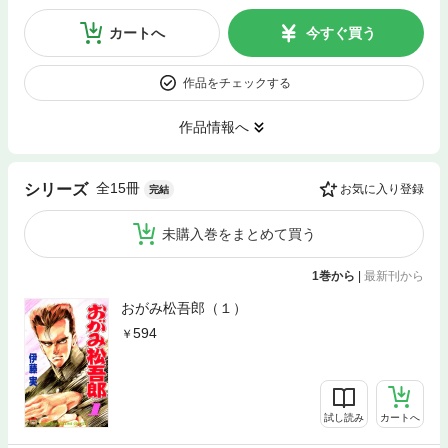
カートへ
今すぐ買う
作品をチェックする
作品情報へ
全15冊
シリーズ
お気に入り登録
完結
未購入巻をまとめて買う
1巻から
|
最新刊から
おがみ松吾郎（１）
594
試し読み
カートへ