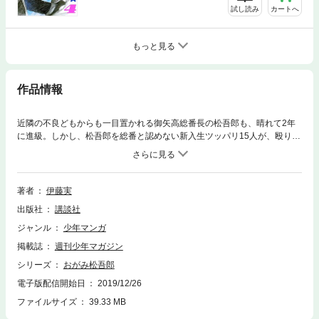
試し読み
カートへ
もっと見る
作品情報
近隣の不良どもからも一目置かれる御矢高総番長の松吾郎も、晴れて2年
に進級。しかし、松吾郎を総番と認めない新入生ツッパリ15人が、殴り込
みをかけてきた！ 仁義もルールもなく暴走する新人類不良に、松吾郎は
男の仁義をどう示すのか!? 「少年マガジン」連載前に増刊に連載してい
た「マガジンスペシャル」版を収録した第2巻。中学時代の松吾郎の淡い
恋がまぶしい番外編を併録!!
著者
伊藤実
出版社
講談社
ジャンル
少年マンガ
掲載誌
週刊少年マガジン
シリーズ
おがみ松吾郎
電子版配信開始日
2019/12/26
ファイルサイズ
39.33 MB