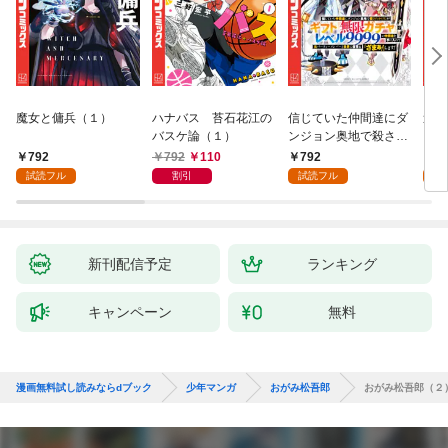
魔女と傭兵（１）
ハナバス 苔石花江の
信じていた仲間達にダ
追放
バスケ論（１）
ンジョン奥地で殺され
『自
かけたがギフト『無限
領地
792
792
110
792
7
ガチャ』でレベル９９
強の
試読フル
割引
試読フル
試
９９の仲間達を手に入
～最
れて元パーティーメン
で始
バーと世界に復讐＆
拓ス
『ざまぁ！』します！
（１
（１）
新刊配信予定
ランキング
キャンペーン
無料
漫画無料試し読みならdブック
少年マンガ
おがみ松吾郎
おがみ松吾郎（２