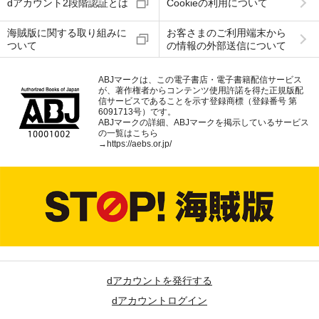
dアカウント2段階認証とは
Cookieの利用について
海賊版に関する取り組みに
お客さまのご利用端末から
ついて
の情報の外部送信について
ABJマークは、この電子書店・電子書籍配信サービス
が、著作権者からコンテンツ使用許諾を得た正規版配
信サービスであることを示す登録商標（登録番号 第
6091713号）です。
ABJマークの詳細、ABJマークを掲示しているサービス
の一覧はこちら
→
https://aebs.or.jp/
dアカウントを発行する
dアカウントログイン