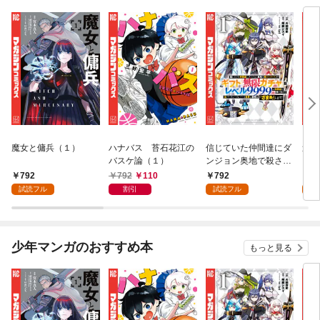
魔女と傭兵（１）
ハナバス 苔石花江の
信じていた仲間達にダ
追放
バスケ論（１）
ンジョン奥地で殺され
『自
かけたがギフト『無限
領地
792
792
110
792
7
ガチャ』でレベル９９
強の
試読フル
割引
試読フル
試
９９の仲間達を手に入
～最
れて元パーティーメン
で始
バーと世界に復讐＆
拓ス
『ざまぁ！』します！
（１
少年マンガのおすすめ本
もっと見る
（１）